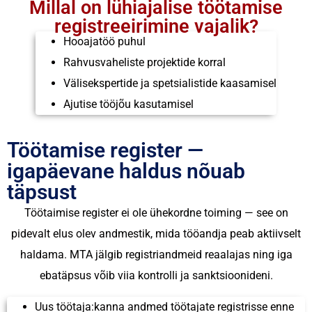
Millal on lühiajalise töötamise
registreeirimine vajalik?
Hooajatöö puhul
Rahvusvaheliste projektide korral
Välisekspertide ja spetsialistide kaasamisel
Ajutise tööjõu kasutamisel
Töötamise register —
igapäevane haldus nõuab
täpsust
Töötaimise register ei ole ühekordne toiming — see on
pidevalt elus olev andmestik, mida tööandja peab aktiivselt
haldama. MTA jälgib registriandmeid reaalajas ning iga
ebatäpsus võib viia kontrolli ja sanktsioonideni.
Uus töötaja:kanna andmed töötajate registrisse enne