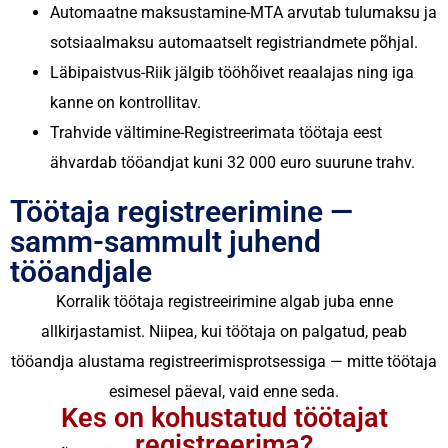
Automaatne maksustamine-
MTA arvutab tulumaksu ja
sotsiaalmaksu automaatselt registriandmete põhjal.
Läbipaistvus-
Riik jälgib tööhõivet reaalajas ning iga
kanne on kontrollitav.
Trahvide vältimine-
Registreerimata töötaja eest
ähvardab tööandjat kuni 32 000 euro suurune trahv.
Töötaja registreerimine —
samm-sammult juhend
tööandjale
Korralik töötaja registreeirimine algab juba enne
allkirjastamist. Niipea, kui töötaja on palgatud, peab
tööandja alustama registreerimisprotsessiga — mitte töötaja
esimesel päeval, vaid enne seda.
Kes on kohustatud töötajat
registreerima?