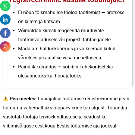
Ei nõua täismahulise tööloa taotlemist — protsess
on kiirem ja lihtsam
Võimaldab kiiresti reageerida muutuvale
tootmisvajadusele või projekti tähtaegadele
Madalam halduskoormus ja väiksemad kulud
võrreldes pikaajalise viisa menetlusega
Paindlik korraldus — sobib nii ühekordseteks
ülesanneteks kui hooajatööks
Pea meeles:
Lühiajalise töötamise registreeirimine peab
toimuma vähemalt üks tööpäev enne töö algust. Tööandja
vastutab töötaja tervisekindlustuse ja seadusliku
viibimisõiguse eest kogu Eestis töötamise aja jooksul.