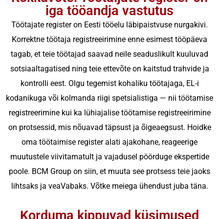
iga tööandja vastutus
Töötajate register on Eesti tööelu läbipaistvuse nurgakivi.
Korrektne töötaja registreeirimine enne esimest tööpäeva
tagab, et teie töötajad saavad neile seaduslikult kuuluvad
sotsiaaltagatised ning teie ettevõte on kaitstud trahvide ja
kontrolli eest.
Olgu tegemist kohaliku töötajaga, EL-i
kodanikuga või kolmanda riigi spetsialistiga — nii töötamise
registreerimine kui ka lühiajalise töötamise registreeirimine
on protsessid, mis nõuavad täpsust ja õigeaegsust. Hoidke
oma töötaimise register alati ajakohane, reageerige
muutustele viivitamatult ja vajadusel pöörduge ekspertide
poole.
BCM Group on siin, et muuta see protsess teie jaoks
lihtsaks ja veaVabaks. Võtke meiega ühendust juba täna.
Korduma kippuvad küsimused