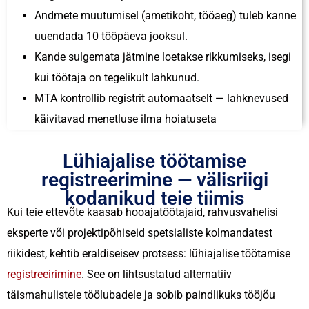
Andmete muutumisel (ametikoht, tööaeg) tuleb kanne
uuendada 10 tööpäeva jooksul.
Kande sulgemata jätmine loetakse rikkumiseks, isegi
kui töötaja on tegelikult lahkunud.
MTA kontrollib registrit automaatselt — lahknevused
käivitavad menetluse ilma hoiatuseta
Lühiajalise töötamise
registreerimine — välisriigi
kodanikud teie tiimis
Kui teie ettevõte kaasab hooajatöötajaid, rahvusvahelisi
eksperte või projektipõhiseid spetsialiste kolmandatest
riikidest, kehtib eraldiseisev protsess: lühiajalise töötamise
registreeirimine
. See on lihtsustatud alternatiiv
täismahulistele töölubadele ja sobib paindlikuks tööjõu