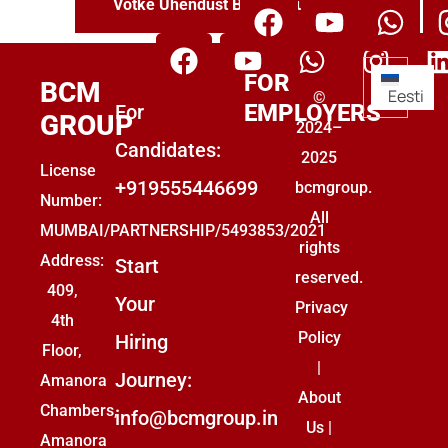
Võtke Ühendust BCM Groupiga
FOR
BCM
Eesti
©
EMPLOYERS
For
GROUP
2024–
Candidates:
2025
License
+919555446699
bcmgroup.
Number:
All
MUMBAI/PARTNERSHIP/5493853/2021
rights
Address:
Start
reserved.
409,
Your
Privacy
4th
Policy
Hiring
Floor,
|
Journey:
Amanora
About
Chambers,
info@bcmgroup.in
Us
|
Amanora