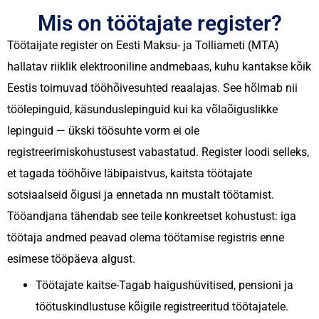
Mis on töötajate register?
Töötaijate register on Eesti Maksu- ja Tolliameti (MTA)
hallatav riiklik elektrooniline andmebaas, kuhu kantakse kõik
Eestis toimuvad tööhõivesuhted reaalajas. See hõlmab nii
töölepinguid, käsunduslepinguid kui ka võlaõiguslikke
lepinguid — ükski töösuhte vorm ei ole
registreerimiskohustusest vabastatud.
Register loodi selleks,
et tagada tööhõive läbipaistvus, kaitsta töötajate
sotsiaalseid õigusi ja ennetada nn mustalt töötamist.
Tööandjana tähendab see teile konkreetset kohustust: iga
töötaja andmed peavad olema töötamise registris enne
esimese tööpäeva algust.
Töötajate kaitse-
Tagab haigushüvitised, pensioni ja
töötuskindlustuse kõigile registreeritud töötajatele.