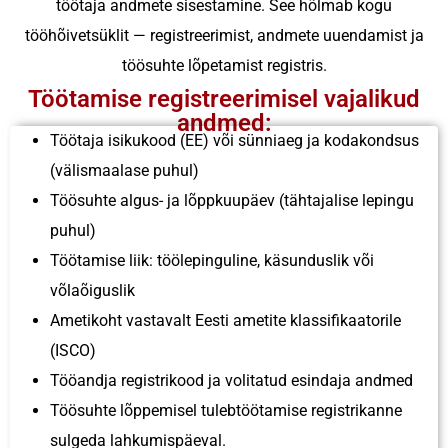
töötaja andmete sisestamine. See hõlmab kogu
tööhõivetsüklit — registreerimist, andmete uuendamist ja
töösuhte lõpetamist registris.
Töötamise registreerimisel vajalikud
andmed:
Töötaja isikukood (EE) või sünniaeg ja kodakondsus
(välismaalase puhul)
Töösuhte algus- ja lõppkuupäev (tähtajalise lepingu
puhul)
Töötamise liik: töölepinguline, käsunduslik või
võlaõiguslik
Ametikoht vastavalt Eesti ametite klassifikaatorile
(ISCO)
Tööandja registrikood ja volitatud esindaja andmed
Töösuhte lõppemisel tulebtöötamise registrikanne
sulgeda lahkumispäeval.