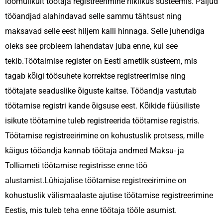
loomulikult töötaja registreerimine riiklikus süsteemis. Paljud
tööandjad alahindavad selle sammu tähtsust ning
maksavad selle eest hiljem kalli hinnaga. Selle juhendiga
oleks see probleem lahendatav juba enne, kui see
tekib.Töötaimise register on Eesti ametlik süsteem, mis
tagab kõigi töösuhete korrektse registreerimise ning
töötajate seaduslike õiguste kaitse. Tööandja vastutab
töötamise registri kande õigsuse eest. Kõikide füüsiliste
isikute töötamine tuleb registreerida töötamise registris.
Töötamise registreeirimine on kohustuslik protsess, mille
käigus tööandja kannab töötaja andmed Maksu- ja
Tolliameti töötamise registrisse enne töö
alustamist.
Lühiajalise töötamise registreeirimine on
kohustuslik välismaalaste ajutise töötamise registreerimine
Eestis, mis tuleb teha enne töötaja tööle asumist.