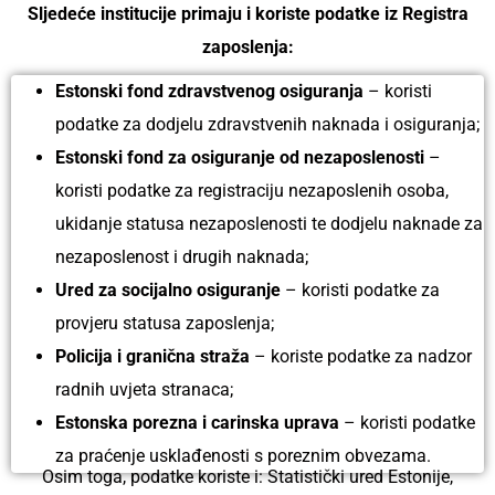
Sljedeće institucije primaju i koriste podatke iz Registra
zaposlenja:
Estonski fond zdravstvenog osiguranja
– koristi
podatke za dodjelu zdravstvenih naknada i osiguranja;
Estonski fond za osiguranje od nezaposlenosti
–
koristi podatke za registraciju nezaposlenih osoba,
ukidanje statusa nezaposlenosti te dodjelu naknade za
nezaposlenost i drugih naknada;
Ured za socijalno osiguranje
– koristi podatke za
provjeru statusa zaposlenja;
Policija i granična straža
– koriste podatke za nadzor
radnih uvjeta stranaca;
Estonska porezna i carinska uprava
– koristi podatke
za praćenje usklađenosti s poreznim obvezama.
Osim toga, podatke koriste i: Statistički ured Estonije,