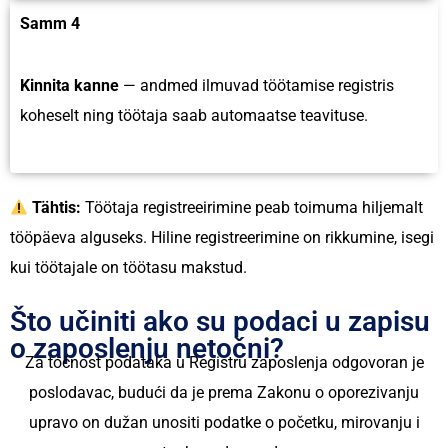
Samm 4
Kinnita kanne
— andmed ilmuvad töötamise registris
koheselt ning töötaja saab automaatse teavituse.
Tähtis:
Töötaja registreeirimine peab toimuma hiljemalt
tööpäeva alguseks. Hiline registreerimine on rikkumine, isegi
kui töötajale on töötasu makstud.
Što učiniti ako su podaci u zapisu
o zaposlenju netočni?
Za točnost podataka u Registru zaposlenja odgovoran je
poslodavac, budući da je prema Zakonu o oporezivanju
upravo on dužan unositi podatke o početku, mirovanju i