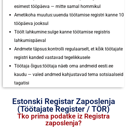
esimest tööpäeva — mitte samal hommikul
Ametikoha muutus:uuenda töötamise registri kanne 10
tööpäeva jooksul
Töölt lahkumine:sulge kanne töötamise registris
lahkumispäeval
Andmete täpsus:kontrolli regulaarselt, et kõik töötajate
registri kanded vastavad tegelikkusele
Töötaja õigus:töötaja näeb oma andmeid eesti.ee
kaudu — valed andmed kahjustavad tema sotsiaalseid
tagatisi
Estonski Registar Zaposlenja
(Töötajate Register / TÖR)
Tko prima podatke iz Registra
zaposlenja?