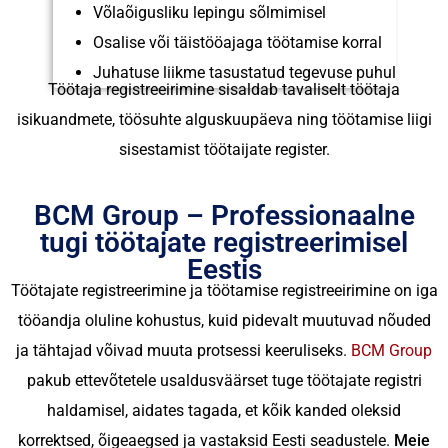
Võlaõigusliku lepingu sõlmimisel
Osalise või täistööajaga töötamise korral
Juhatuse liikme tasustatud tegevuse puhul
Töötaja registreeirimine sisaldab tavaliselt töötaja
isikuandmete, töösuhte alguskuupäeva ning töötamise liigi
sisestamist töötaijate register.
BCM Group – Professionaalne
tugi töötajate registreerimisel
Eestis
Töötajate registreerimine ja töötamise registreeirimine on iga
tööandja oluline kohustus, kuid pidevalt muutuvad nõuded
ja tähtajad võivad muuta protsessi keeruliseks.
BCM Group
pakub ettevõtetele usaldusväärset tuge töötajate registri
haldamisel, aidates tagada, et kõik kanded oleksid
korrektsed, õigeaegsed ja vastaksid Eesti seadustele.
Meie