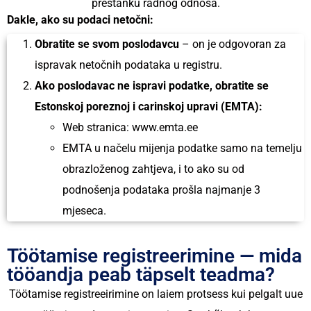
prestanku radnog odnosa.
Dakle, ako su podaci netočni:
Obratite se svom poslodavcu
– on je odgovoran za
ispravak netočnih podataka u registru.
Ako poslodavac ne ispravi podatke, obratite se
Estonskoj poreznoj i carinskoj upravi (EMTA):
Web stranica:
www.emta.ee
EMTA u načelu mijenja podatke samo na temelju
obrazloženog zahtjeva, i to ako su od
podnošenja podataka prošla najmanje 3
mjeseca.
Töötamise registreerimine — mida
tööandja peab täpselt teadma?
Töötamise registreeirimine on laiem protsess kui pelgalt uue