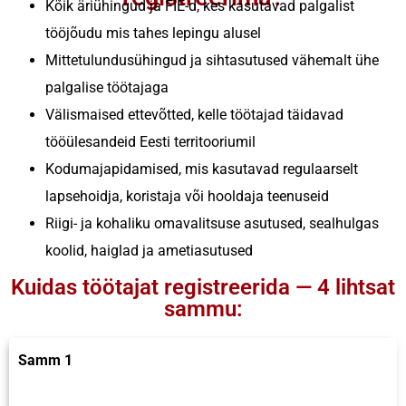
Kõik äriühingud ja FIE-d, kes kasutavad palgalist
tööjõudu mis tahes lepingu alusel
Mittetulundusühingud ja sihtasutused vähemalt ühe
palgalise töötajaga
Välismaised ettevõtted, kelle töötajad täidavad
tööülesandeid Eesti territooriumil
Kodumajapidamised, mis kasutavad regulaarselt
lapsehoidja, koristaja või hooldaja teenuseid
Riigi- ja kohaliku omavalitsuse asutused, sealhulgas
koolid, haiglad ja ametiasutused
Kuidas töötajat registreerida — 4 lihtsat
sammu:
Samm 1