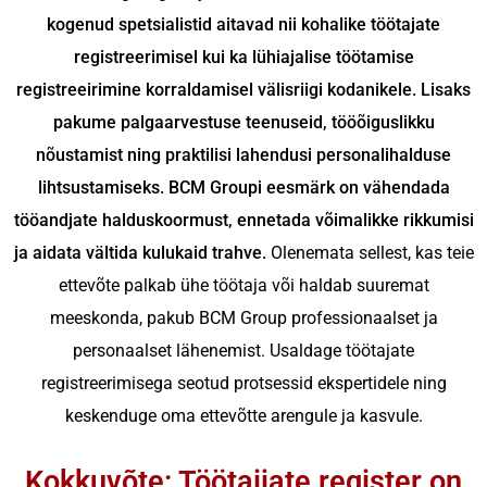
kogenud spetsialistid aitavad nii kohalike töötajate
registreerimisel kui ka lühiajalise töötamise
registreeirimine korraldamisel välisriigi kodanikele. Lisaks
pakume palgaarvestuse teenuseid, tööõiguslikku
nõustamist ning praktilisi lahendusi personalihalduse
lihtsustamiseks. BCM Groupi eesmärk on vähendada
tööandjate halduskoormust, ennetada võimalikke rikkumisi
ja aidata vältida kulukaid trahve.
Olenemata sellest, kas teie
ettevõte palkab ühe töötaja või haldab suuremat
meeskonda, pakub BCM Group professionaalset ja
personaalset lähenemist. Usaldage töötajate
registreerimisega seotud protsessid ekspertidele ning
keskenduge oma ettevõtte arengule ja kasvule.
Kokkuvõte: Töötaijate register on