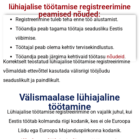
lühiajalise töötamise registreerimine
peamised nõuded:
Registreerimine tuleb teha enne töö alustamist.
Tööandja peab tagama töötaja seadusliku Eestis
viibimise.
Töötajal peab olema kehtiv tervisekindlustus.
Tööandja peab järgima kehtivaid töötasu
nõudeid
.
Korrektselt teostatud lühiajalise töötamise registreeirimine
võimaldab ettevõttel kasutada välisriigi tööjõudu
seaduslikult ja paindlikult.
Välismaalase lühiajaline
töötamine
Lühiajalise töötamise registreeirimine on vajalik juhul, kui
Eestis töötab kolmanda riigi kodanik, kes ei ole Euroopa
Liidu ega Euroopa Majanduspiirkonna kodanik.