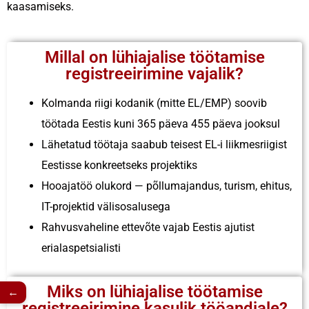
kaasamiseks.
Millal on lühiajalise töötamise
registreeirimine vajalik?
Kolmanda riigi kodanik (mitte EL/EMP) soovib
töötada Eestis kuni 365 päeva 455 päeva jooksul
Lähetatud töötaja saabub teisest EL-i liikmesriigist
Eestisse konkreetseks projektiks
Hooajatöö olukord — põllumajandus, turism, ehitus,
IT-projektid välisosalusega
Rahvusvaheline ettevõte vajab Eestis ajutist
erialaspetsialisti
Miks on lühiajalise töötamise
←
registreeirimine kasulik tööandjale?