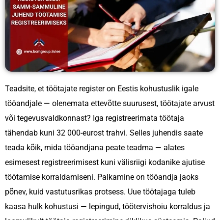
Massiline värbamine
Serbia
RPO lahendused
Bulgaaria
Horvaatia
Ungari
Teadsite, et töötajate register on Eestis kohustuslik igale
tööandjale — olenemata ettevõtte suurusest, töötajate arvust
Tšehhi Vabariik
või tegevusvaldkonnast? Iga registreerimata töötaja
tähendab kuni 32 000-eurost trahvi. Selles juhendis saate
Malta
teada kõik, mida tööandjana peate teadma — alates
esimesest registreerimisest kuni välisriigi kodanike ajutise
töötamise korraldamiseni.
Palkamine on tööandja jaoks
põnev, kuid vastutusrikas protsess. Uue töötajaga tuleb
kaasa
hulk kohustusi — lepingud, töötervishoiu korraldus ja