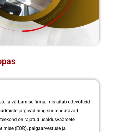
opas
e ja värbamise firma, mis aitab ettevõtteid
nõudmiste järgivad ning suurenda͏tavad
teekond on rajatud usaldusväärsete
ntimise (EOR), palgaarvestuse ja