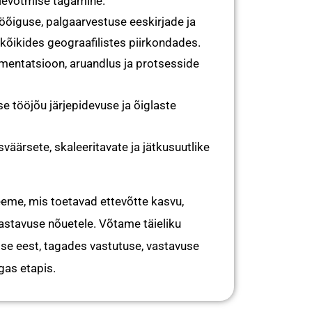
ölevõtmise tagamine.
öõiguse, palgaarvestuse eeskirjade ja
kõikides geograafilistes piirkondades.
entatsioon, aruandlus ja protsesside
se tööjõu järjepidevuse ja õiglaste
väärsete, skaleeritavate ja jätkusuutlike
me, mis toetavad ettevõtte kasvu,
vastavuse nõuetele. Võtame täieliku
ise eest, tagades vastutuse, vastavuse
gas etapis.