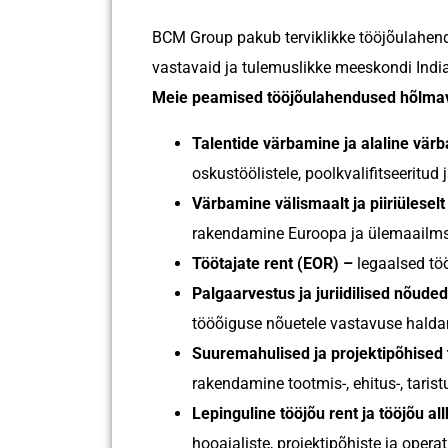
BCM Group pakub terviklikke tööjõulahendu
vastavaid ja tulemuslikke meeskondi Indi
Meie peamised tööjõulahendused hõlmav
Talentide värbamine ja alaline vär
oskustöölistele, poolkvalifitseeritud
Värbamine välismaalt ja piiriülesel
rakendamine Euroopa ja ülemaailms
Töötajate rent (EOR) –
legaalsed tö
Palgaarvestus ja juriidilised nõuded
tööõiguse nõuetele vastavuse halda
Suuremahulised ja projektipõhised
rakendamine tootmis-, ehitus-, tarist
Lepinguline tööjõu rent ja tööjõu al
hooajaliste, projektipõhiste ja oper