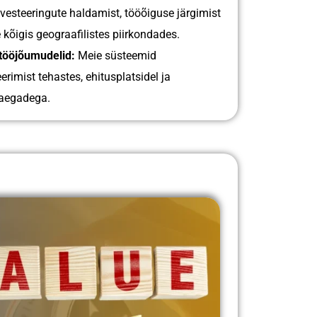
investeeringute haldamist, tööõiguse järgimist
kõigis geograafilistes piirkondades.
 tööjõumudelid:
Meie süsteemid
rimist tehastes, ehitusplatsidel ja
eaegadega.