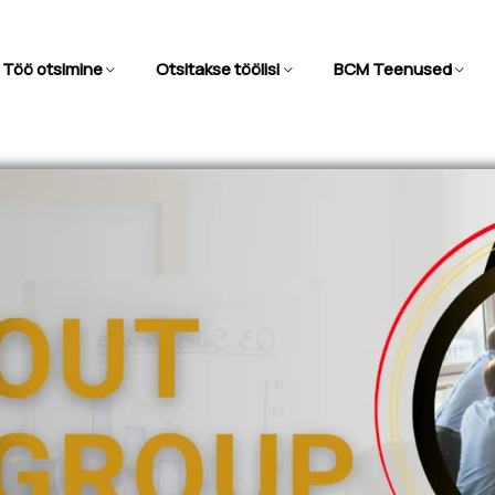
Töö otsimine
Otsitakse töölisi
BCM Teenused