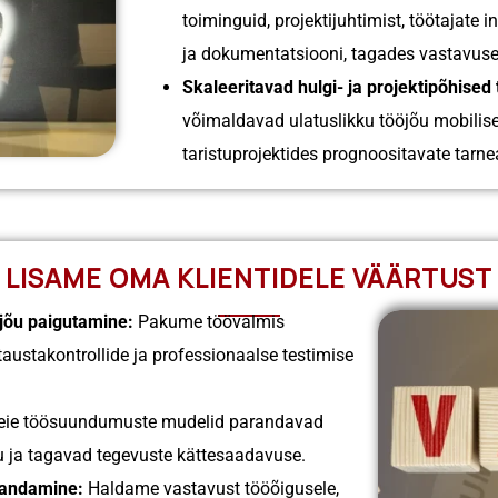
toiminguid, projektijuhtimist, töötajate 
ja dokumentatsiooni, tagades vastavuse 
Skaleeritavad hulgi- ja projektipõhised
võimaldavad ulatuslikku tööjõu mobilisee
taristuprojektides prognoositavate tarn
LISAME OMA KLIENTIDELE VÄÄRTUST
jõu paigutamine:
Pakume töövalmis
taustakontrollide ja professionaalse testimise
ie töösuundumuste mudelid parandavad
u ja tagavad tegevuste kättesaadavuse.
aandamine:
Haldame vastavust tööõigusele,