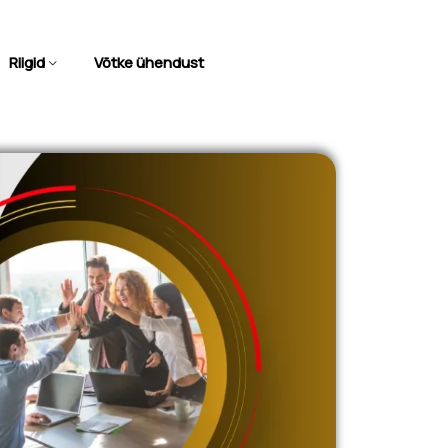
Riigid
Võtke ühendust