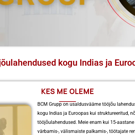
jõulahendused kogu Indias ja Euro
KES ME OLEME
BCM Gr͏upp on usaldusväärne tööjõu lahendust
kogu Indias ja Euroopas kui strukture͏eritud, 
tööjõulahendused.
Meie enam kui 15-aastane 
värbamis-, välismaiste palkamis-, töötajate re