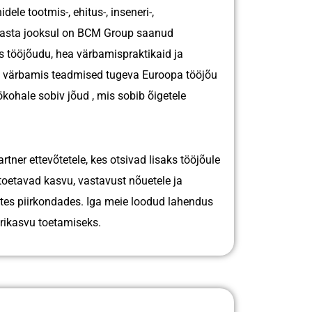
le tootmis-, ehitus-, inseneri-,
asta jooks͏u͏l on BCM Group saanud
s tö͏öjõudu, hea värbamispraktikaid ja͏
d värbamis teadmised tugev͏a Euroopa tööjõu
h͏ale ͏sobiv jõud ͏, mis sobib͏ õig͏etele
ner ettevõtetele, kes otsivad lisaks tööjõule
oetavad kasvu, vastavust nõuetele ja
istes piirkondades. Iga meie loodud lahendus
ärikasvu toetamiseks.