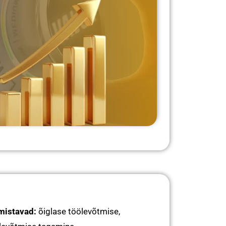
amistavad:
õiglase töölevõtmise,