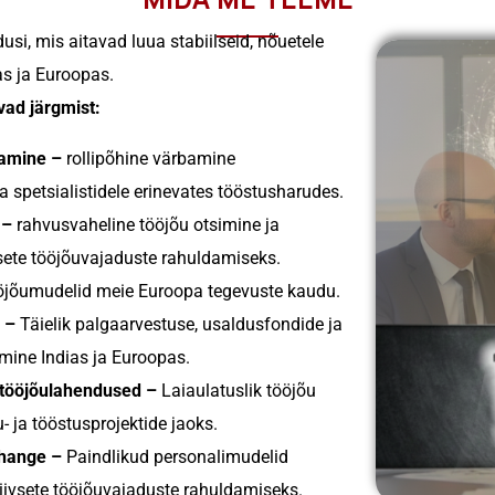
si, mis aitavad luua stabiilseid, nõuetele
as ja Euroopas.
ad järgmist:
bamine –
​​rollipõhine värbamine
 ja spetsialistidele erinevates tööstusharudes.
t –
​​rahvusvaheline tööjõu otsimine ja
ete tööjõuvajaduste rahuldamiseks.
öjõumudelid meie Euroopa tegevuste kaudu.
 –
Täielik palgaarvestuse, usaldusfondide ja
mine Indias ja Euroopas.
 tööjõulahendused –
Laiaulatuslik tööjõu
u- ja tööstusprojektide jaoks.
lhange –
Paindlikud personalimudelid
atiivsete tööjõuvajaduste rahuldamiseks.