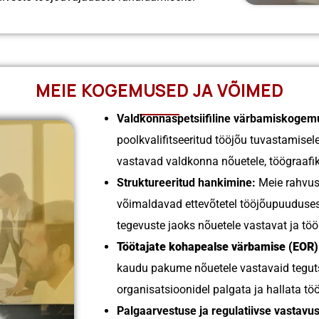
MEIE KOGEMUSED JA VÕIMED
Valdkonnaspetsiifiline värbamiskogem
poolkvalifitseeritud tööjõu tuvastamisele
vastavad valdkonna nõuetele, töögraafi
Struktureeritud hankimine:
Meie rahvus
võimaldavad ettevõtetel tööjõupuuduse
tegevuste jaoks nõuetele vastavat ja tö
Töötajate kohapealse värbamise (EOR) 
kaudu pakume nõuetele vastavaid tegu
organisatsioonidel palgata ja hallata t
Palgaarvestuse ja regulatiivse vastavu