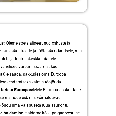
us:
Oleme spetsialiseerunud oskuste ja
, taustakontrollile ja töölerakendamisele, mis
kutele ja tootmiskeskkondadele.
vahelised värbamisraamistikud
st üle saada, pakkudes oma Euroopa
ölerakendamiseks valmis tööjõudu.
taristu Euroopas:
Meie Euroopa asukohtade
tsemismudeleid, mis võimaldavad
ööjõudu ilma vajaduseta luua asukohti.
se haldamine:
Haldame kõiki palgaarvestuse