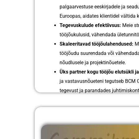
palgaarvestuse eeskirjadele ja seadu
Euroopas, aidates klientidel vältida ka
Tegevuskulude efektiivsus:
Meie st
tööjõukulusid, vähendada ületunnitö
Skaleeritavad tööjõulahendused:
Me
tööjõudu suurendada või vähendada v
nõudlusele ja projektinõuetele.
Üks partner kogu tööjõu elutsükli j
ja vastavusnõueteni tegutseb BCM G
tegevust ja parandades juhtimiskontr