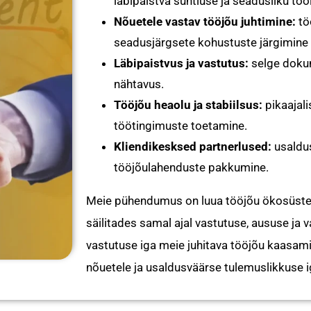
läbipaistva suhtluse ja seadusliku tö
Nõuetele vastav tööjõu juhtimine:
tö
seadusjärgsete kohustuste järgimine 
Läbipaistvus ja vastutus:
selge dokum
nähtavus.
Tööjõu heaolu ja stabiilsus:
pikaajali
töötingimuste toetamine.
Kliendikesksed partnerlused:
usaldus
tööjõulahenduste pakkumine.
Meie pühendumus on luua tööjõu ökosüstee
säilitades samal ajal vastutuse, aususe ja 
vastutuse iga meie juhitava tööjõu kaasam
nõuetele ja usaldusväärse tulemuslikkuse i