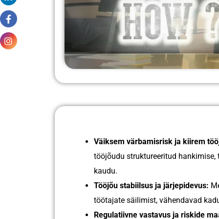
Väiksem värbamisrisk ja kiirem töö
tööjõudu struktureeritud hankimise, 
kaudu.
Tööjõu stabiilsus ja järjepidevus:
Me
töötajate säilimist, vähendavad kad
Regulatiivne vastavus ja riskide m