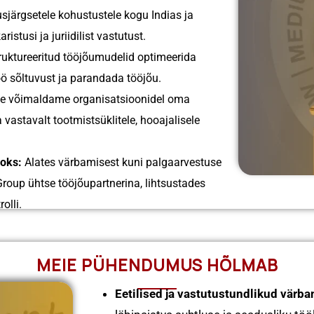
sjärgsetele kohustustele kogu Indias ja
ristusi ja juriidilist vastutust.
ruktureeritud tööjõumudelid optimeerida
ö sõltuvust ja parandada tööjõu.
 võimaldame organisatsioonidel oma
astavalt tootmistsüklitele, hooajalisele
aoks:
Alates värbamisest kuni palgaarvestuse
roup ühtse tööjõupartnerina, lihtsustades
olli.
MEIE PÜHENDUMUS HÕLMAB
Eetilised ja vastutustundlikud värb