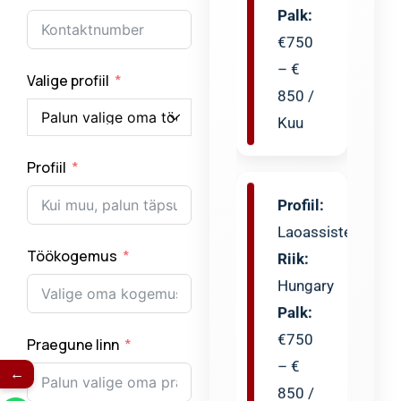
– €
850 /
Kuu
Valige profiil
Profiil:
Profiil
Laoassistent
Riik:
Hungary
Töökogemus
Palk:
€750
– €
850 /
Praegune linn
Kuu
←