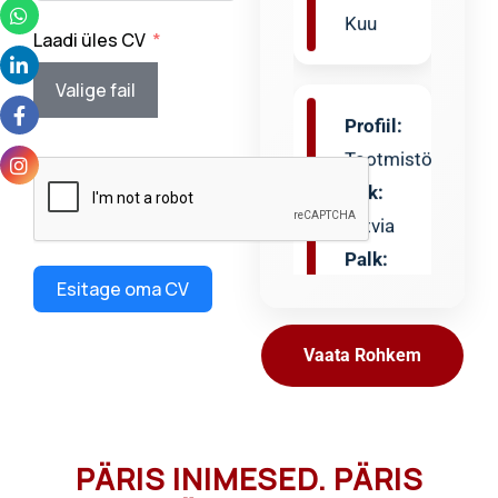
Laadi üles CV
Profiil:
Valige fail
Tootmistöötaja
Riik:
Latvia
Palk:
€750
– €
Esitage oma CV
850 /
Kuu
Vaata Rohkem
Profiil:
Tehase
PÄRIS INIMESED. PÄRIS