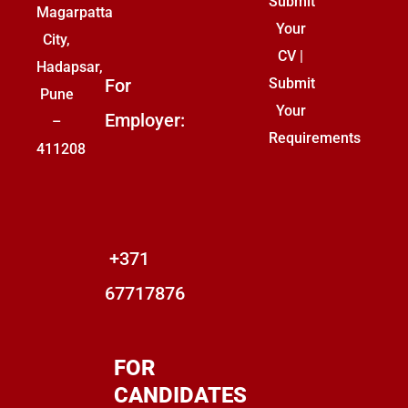
Submit
850 /
Magarpatta
Your
Kuu
City,
CV
|
Hadapsar,
For
Submit
Pune
Your
Employer:
Profiil:
–
Requirements
Pakendipersonal
411208
Riik:
Serbia
Palk:
+371
€750
– €
67717876
850 /
Kuu
FOR
CANDIDATES