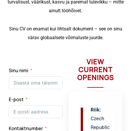
turvalisust, väärikust, kasvu ja paremat tulevikku – mitte
Romania
ainult tööhõivet.
Palk:
€750
Sinu CV on enamat kui lihtsalt dokument – ​​see on sinu
– €
värav globaalsete võimaluste juurde.
850 /
Kuu
VIEW
CURRENT
Sinu nimi
OPENINGS
Profiil:
Masinaoperaator
Riik:
E-post
Czech
Republic
Palk:
Kontaktnumber
€750