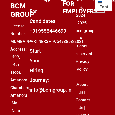
Palk:
FOR
BCM
Eesti
©
€750
EMPLOYERS
For
GROUP
2024–
– €
Candidates:
2025
850 /
License
+919555446699
bcmgroup.
Kuu
Number:
All
MUMBAI/PARTNERSHIP/5493853/2021
rights
Address:
Start
reserved.
Profiil:
409,
Your
Privacy
CNC-
4th
Policy
Hiring
operaator
Floor,
|
Riik:
Journey:
Amanora
About
Germany
Chambers,
info@bcmgroup.in
Us
|
Salary:
Amanora
Contact
€750
Mall,
Us
|
– €
Near