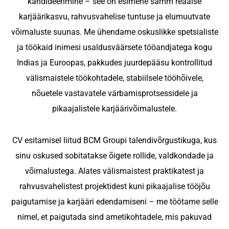
kandideerimine – see on esimene samm reaalse
Massiline värbamine
Serbia
karjäärikasvu, rahvusvahelise tuntuse ja elumuutvate
RPO lahendused
võimaluste suunas. Me ühendame oskuslikke spetsialiste
Bulgaaria
ja töökaid inimesi usaldusväärsete tööandjatega kogu
Indias ja Euroopas, pakkudes juurdepääsu kontrollitud
Horvaatia
välismaistele töökohtadele, stabiilsele tööhõivele,
Ungari
nõuetele vastavatele värbamisprotsessidele ja
pikaajalistele karjäärivõimalustele.
Tšehhi Vabariik
Malta
CV esitamisel liitud BCM Groupi talendivõrgustikuga, kus
sinu oskused sobitatakse õigete rollide, valdkondade ja
võimalustega. Alates välismaistest praktikatest ja
rahvusvahelistest projektidest kuni pikaajalise tööjõu
Profiil:
paigutamise ja karjääri edendamiseni – me töötame selle
Keevitaja
nimel, et paigutada sind ametikohtadele, mis pakuvad
Riik: