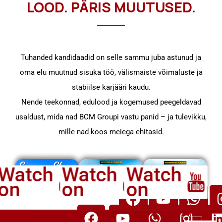
abiline
LOOD. PÄRIS MUUTUSED.
Country:
Croatia
Salary:
Tuhanded kandidaadid on selle sammu juba astunud ja
€750
oma elu muutnud sisuka töö, välismaiste võimaluste ja
– €
stabiilse karjääri kaudu.
850 /
Nende teekonnad, edulood ja kogemused peegeldavad
Kuu
usaldust, mida nad BCM Groupi vastu panid – ja tulevikku,
mille nad koos meiega ehitasid.
Profiil:
Kahveltõstuki
Watch
Watch
Watch
operaator
on
on
on
Riik:
Netherlands