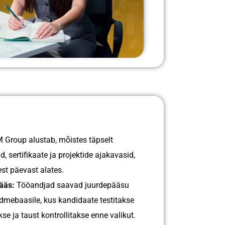
M Group alustab, mõistes täpselt
 sertifikaate ja projektide ajakavasid,
est päevast alates.
pääs:
Tööandjad saavad juurdepääsu
ndmebaasile, kus kandidaate testitakse
se ja taust kontrollitakse enne valikut.