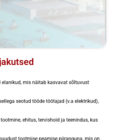
ljakutsed
 elanikud, mis näitab kasvavat sõltuvust
llega seotud tööde töötajad (v.a elektrikud),
tootmine, ehitus, tervishoid ja teenindus, kus
upuudust tootmise peamise piiranguna, mis on