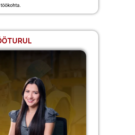
töökohta.
ÖÖTURUL