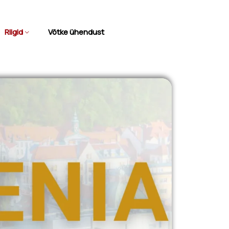
Riigid
Võtke ühendust