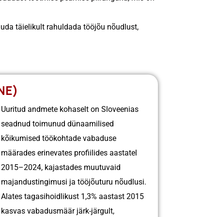
da täielikult rahuldada tööjõu nõudlust,
NE)
Uuritud andmete kohaselt on Sloveenias
seadnud toimunud dünaamilised
kõikumised töökohtade vabaduse
määrades erinevates profiilides aastatel
2015–2024, kajastades muutuvaid
majandustingimusi ja tööjõuturu nõudlusi.
Alates tagasihoidlikust 1,3% aastast 2015
kasvas vabadusmäär järk-järgult,