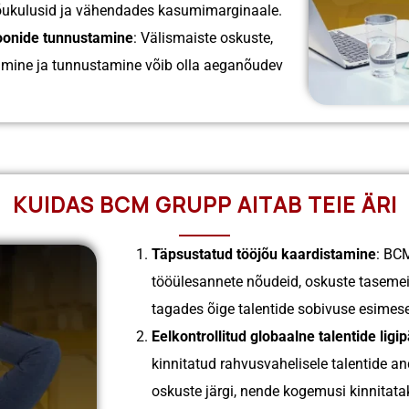
jõukulusid ja vähendades kasumimarginaale.
oonide tunnustamine
: Välismaiste oskuste,
eerimine ja tunnustamine võib olla aeganõudev
KUIDAS BCM GRUPP AITAB TEIE ÄRI
Täpsustatud tööjõu kaardistamine
: BC
tööülesannete nõudeid, oskuste tasemeid,
tagades õige talentide sobivuse esimes
Eelkontrollitud globaalne talentide ligi
kinnitatud rahvusvahelisele talentide a
oskuste järgi, nende kogemusi kinnitatak