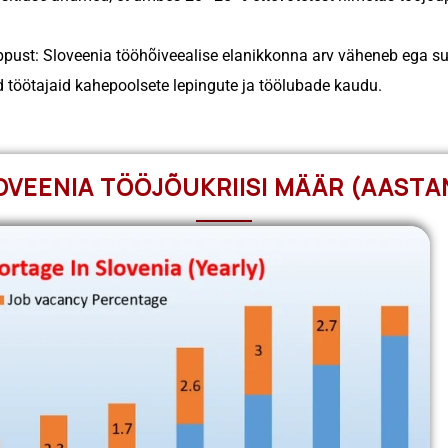
ust: Sloveenia tööhõiveealise elanikkonna arv väheneb ega suu
 töötajaid kahepoolsete lepingute ja töölubade kaudu.
OVEENIA TÖÖJÕUKRIISI MÄÄR (AASTA