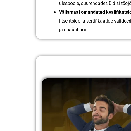
ülespoole, suurendades üldisi töö
Välismaal omandatud kvalifikatsi
litsentside ja sertifikaatide valid
ja ebaühtlane.