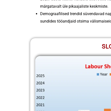
märgatavalt üle pikaajaliste keskmiste.
Demograafilised trendid süvendavad napp
sundides tööandjaid otsima välismaiseid
SL