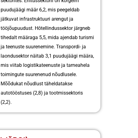
sektorites. Ehitussektoril on kõrgeim
puudujäägi määr 6,2, mis peegeldab
jätkuvat infrastruktuuri arengut ja
tööjõupuudust. Hôtellindussektor järgneb
tihedalt määraga 5,5, mida ajendab turismi
ja teenuste suurenemine. Transpordi- ja
laondusektor näitab 3,1 puudujäägi määra,
mis viitab logistikateenuste ja tarneahela
toimingute suurenenud nõudlusele.
Mõõdukat nõudlust täheldatakse
autotööstuses (2,8) ja tootmissektoris
(2,2).