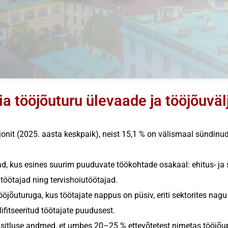
a tööjõuturu ülevaade ja tööjõuvä
onit (2025. aasta keskpaik), neist 15,1 % on välismaal sündinud
, kus esines suurim puuduvate töökohtade osakaal: ehitus- ja se
 töötajad ning tervishoiutöötajad.
ööjõuturuga, kus töötajate nappus on püsiv, eriti sektorites nagu 
fitseeritud töötajate puudusest.
küsitluse andmed, et umbes 20–25 % ettevõtetest nimetas tööjõ