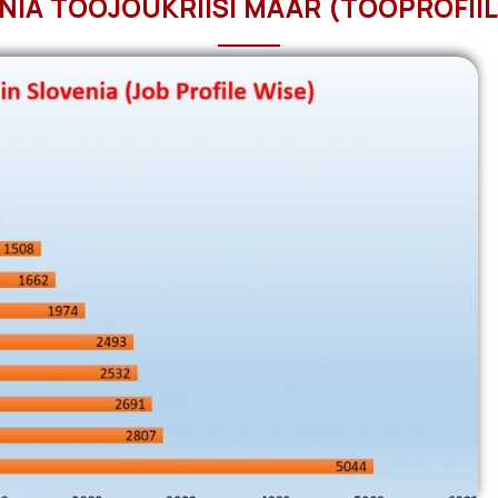
NIA TÖÖJÕUKRIISI MÄÄR (TÖÖPROFIILI