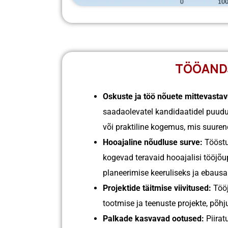
TÖÖAND
Oskuste ja töö nõuete mittevastav
saadaolevatel kandidaatidel puudu
või praktiline kogemus, mis suurend
Hooajaline nõudluse surve:
Tööstu
kogevad teravaid hooajalisi tööjõ
planeerimise keeruliseks ja ebaus
Projektide täitmise viivitused:
Tööj
tootmise ja teenuste projekte, põhj
Palkade kasvavad ootused:
Piirat