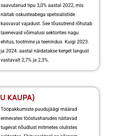
saavutanud tipu 3,0% aastal 2022, mis
näitab oskusteabega spetsialistide
kasvavat vajadust. See tõusutrend rõhutab
laienevaid võimalusi sektorites nagu
ehitus, tootmine ja teenindus. Kuigi 2023.
ja 2024. aastal näidatakse kerget langust
vastavalt 2,7% ja 2,3%.
U KAUPA)
Tööpakkumiste puudujäägi määrad
erinevates tööstusharudes näitavad
tugevat nõudlust mitmetes olulistes