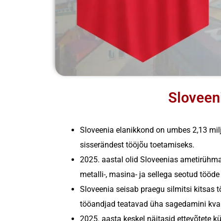
Sloveeni
Sloveenia elanikkond on umbes 2,13 milj
sisserändest tööjõu toetamiseks.
2025. aastal olid Sloveenias ametirühmad
metalli-, masina- ja sellega seotud tööde
Sloveenia seisab praegu silmitsi kitsas t
tööandjad teatavad üha sagedamini kvali
2025. aasta keskel näitasid ettevõtete 