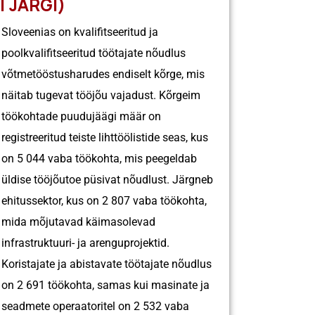
 JÄRGI)
Sloveenias on kvalifitseeritud ja
poolkvalifitseeritud töötajate nõudlus
võtmetööstusharudes endiselt kõrge, mis
näitab tugevat tööjõu vajadust. Kõrgeim
töökohtade puudujäägi määr on
registreeritud teiste lihttöölistide seas, kus
on 5 044 vaba töökohta, mis peegeldab
üldise tööjõutoe püsivat nõudlust. Järgneb
ehitussektor, kus on 2 807 vaba töökohta,
mida mõjutavad käimasolevad
infrastruktuuri- ja arenguprojektid.
Koristajate ja abistavate töötajate nõudlus
on 2 691 töökohta, samas kui masinate ja
seadmete operaatoritel on 2 532 vaba