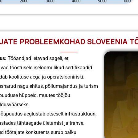
JATE PROBLEEMKOHAD SLOVEENIA T
us:
Tööandjad leiavad sageli, et
vad tööstusele iseloomulikud sertifikaadid
ab koolituse aega ja operatsiooniriski.
sharud nagu ehitus, põllumajandus ja turism
upuuduse hüppeid, muutes tööjõu
aldusväärseks.
õupuudus aeglustab otseselt infrastruktuuri,
ustades tähtaegade ületamist ja trahve.
ud töötajate konkurents surub palku