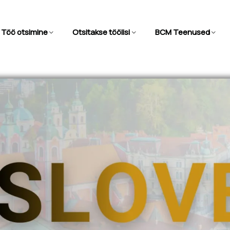
Töö otsimine
Otsitakse töölisi
BCM Teenused