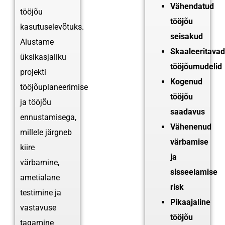
Vähendatud
tööjõu
tööjõu
kasutuselevõtuks.
seisakud
Alustame
Skaaleeritavad
üksikasjaliku
tööjõumudelid
projekti
Kogenud
tööjõuplaneerimise
tööjõu
ja tööjõu
saadavus
ennustamisega,
Vähenenud
millele järgneb
värbamise
kiire
ja
värbamine,
sisseelamise
ametialane
risk
testimine ja
Pikaajaline
vastavuse
tööjõu
tagamine