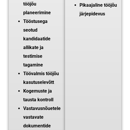
tööjõu
Pikaajaline tööjõu
planeerimine
järjepidevus
Tööstusega
seotud
kandidaatide
allikate ja
testimise
tagamine
Töövalmis tööjõu
kasutuselevõtt
Kogemuste ja
tausta kontroll
Vastavusnõuetele
vastavate
dokumentide