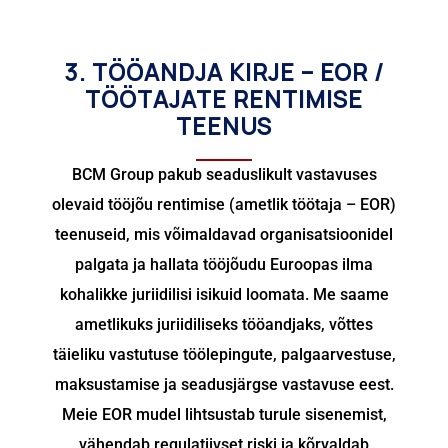
3. TÖÖANDJA KIRJE – EOR /
TÖÖTAJATE RENTIMISE
TEENUS
BCM Group pakub seaduslikult vastavuses
olevaid tööjõu rentimise (ametlik töötaja – EOR)
teenuseid, mis võimaldavad organisatsioonidel
palgata ja hallata tööjõudu Euroopas ilma
kohalikke juriidilisi isikuid loomata. Me saame
ametlikuks juriidiliseks tööandjaks, võttes
täieliku vastutuse töölepingute, palgaarvestuse,
maksustamise ja seadusjärgse vastavuse eest.
Meie EOR mudel lihtsustab turule sisenemist,
vähendab regulatiivset riski ja kõrvaldab