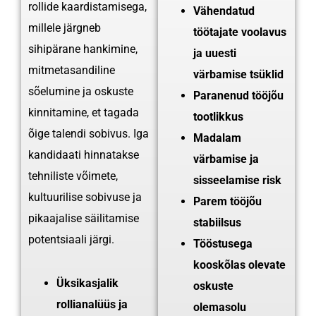
rollide kaardistamisega,
Vähendatud
millele järgneb
töötajate voolavus
sihipärane hankimine,
ja uuesti
mitmetasandiline
värbamise tsüklid
sõelumine ja oskuste
Paranenud tööjõu
kinnitamine, et tagada
tootlikkus
õige talendi sobivus. Iga
Madalam
kandidaati hinnatakse
värbamise ja
tehniliste võimete,
sisseelamise risk
kultuurilise sobivuse ja
Parem tööjõu
pikaajalise säilitamise
stabiilsus
potentsiaali järgi.
Tööstusega
kooskõlas olevate
Üksikasjalik
oskuste
rollianalüüs ja
olemasolu