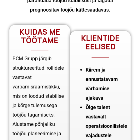
parandada tööjõu stabiilsust ja tagada
prognoositav tööjõu kättesaadavus.
KUIDAS ME
KLIENTIDE
TÖÖTAME
EELISED
BCM Grupp järgib
struktureeritud, rollidele
Kiirem ja
vastavat
ennustatavam
värbamisraamistikku,
värbamise
mis on loodud stabiilse
ajakava
ja kõrge tulemusega
Õige talent
tööjõu tagamiseks.
vastavalt
Alustame põhjaliku
operatsioonilistele
tööjõu planeerimise ja
vajadustele