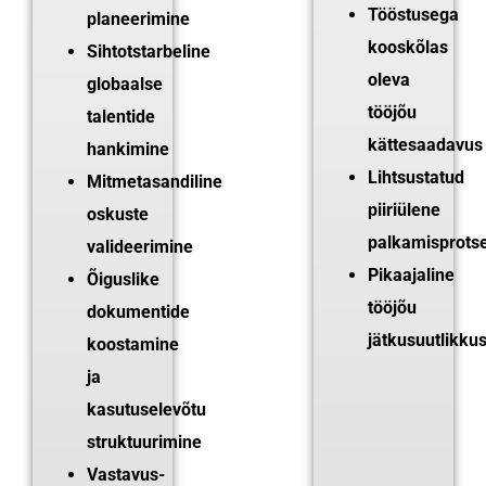
Tööstusega
planeerimine
kooskõlas
Sihtotstarbeline
oleva
globaalse
tööjõu
talentide
kättesaadavus
hankimine
Lihtsustatud
Mitmetasandiline
piiriülene
oskuste
palkamisprots
valideerimine
Pikaajaline
Õiguslike
tööjõu
dokumentide
jätkusuutlikku
koostamine
ja
kasutuselevõtu
struktuurimine
Vastavus-