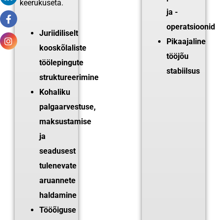
keerukuseta.
ja -
operatsioonid
Juriidiliselt
Pikaajaline
kooskõlaliste
tööjõu
töölepingute
stabiilsus
struktureerimine
Kohaliku
palgaarvestuse,
maksustamise
ja
seadusest
tulenevate
aruannete
haldamine
Tööõiguse