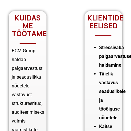
KUIDAS
KLIENTIDE
ME
EELISED
TÖÖTAME
Stressivaba
BCM Group
palgaarvestus
haldab
haldamine
palgaarvestust
Täielik
ja seaduslikku
vastavus
nõuetele
seaduslikele
vastavust
ja
struktureeritud,
tööõiguse
auditeerimiseks
nõuetele
valmis
Kaitse
raamistikute