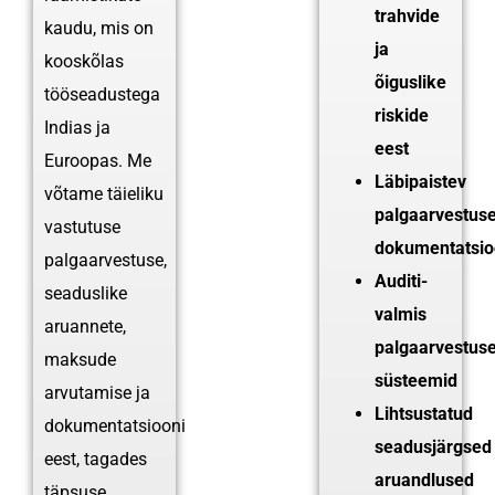
trahvide
kaudu, mis on
ja
kooskõlas
õiguslike
tööseadustega
riskide
Indias ja
eest
Euroopas. Me
Läbipaistev
võtame täieliku
palgaarvestus
vastutuse
dokumentatsio
palgaarvestuse,
Auditi-
seaduslike
valmis
aruannete,
palgaarvestus
maksude
süsteemid
arvutamise ja
Lihtsustatud
dokumentatsiooni
seadusjärgsed
eest, tagades
aruandlused
täpsuse,