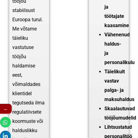
tööjõu
ja
stabiilsust
töötajate
Euroopa turul.
kaasamine
Me võtame
Vähenenud
täieliku
haldus-
vastutuse
ja
tööjõu
personalikulu
haldamise
Täielikult
eest,
vastav
võimaldades
palga- ja
klientidel
maksuhaldus
tegutseda ilma
←
Skaalautuvad
regulatiivsete
tööjõumudelid
koormuste või
Lihtsustatud
halduslikku
personalitöö