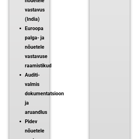
nõuetele
vastavus
(India)
Euroopa
palga- ja
nõuetele
vastavuse
raamistikud
Auditi-
valmis
dokumentatsioon
ja
aruandlus
Pidev
nõuetele