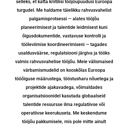
selleks, et katta kriitilisi tööjõupuudusi Euroopa
turgudel. Me haldame täielikku rahvusvahelist
palgamisprotsessi — alates tööjõu
planeerimisest ja talentide leidmisest kuni
õigusdokumentide, vastavuse kontrolli ja
tööleviimise koordineerimiseni — tagades
usaldusväärse, regulatsiooni järgiva ja tööks
valmis rahvusvahelise tööjõu. Meie välismaised
värbamismudelid on kooskõlas Euroopa
tööõiguse määrustega, tööstusharu nõuetega ja
projektide ajakavadega, võimaldades
organisatsioonidel kasutada globaalseid
talentide ressursse ilma regulatiivse või
operatiivse keerukuseta. Me keskendume
tööjõu pakkumisele, mis pole mitte ainult