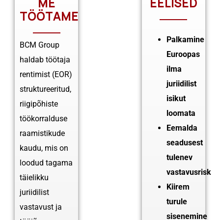
ME
EELISED
TÖÖTAME
Palkamine
BCM Group
Euroopas
haldab töötaja
ilma
rentimist (EOR)
juriidilist
struktureeritud,
isikut
riigipõhiste
loomata
töökorralduse
Eemalda
raamistikude
seadusest
kaudu, mis on
tulenev
loodud tagama
vastavusrisk
täielikku
Kiirem
juriidilist
turule
vastavust ja
sisenemine