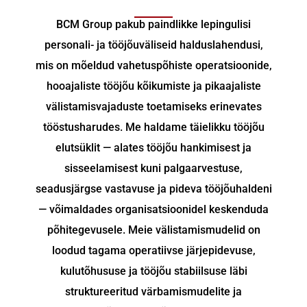
BCM Group pakub paindlikke lepingulisi
personali- ja tööjõuväliseid halduslahendusi,
mis on mõeldud vahetuspõhiste operatsioonide,
hooajaliste tööjõu kõikumiste ja pikaajaliste
välistamisvajaduste toetamiseks erinevates
tööstusharudes. Me haldame täielikku tööjõu
elutsüklit — alates tööjõu hankimisest ja
sisseelamisest kuni palgaarvestuse,
seadusjärgse vastavuse ja pideva tööjõuhaldeni
— võimaldades organisatsioonidel keskenduda
põhitegevusele. Meie välistamismudelid on
loodud tagama operatiivse järjepidevuse,
kulutõhususe ja tööjõu stabiilsuse läbi
struktureeritud värbamismudelite ja