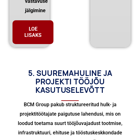
vastavuse
jälgimine
LOE
LISAKS
5. SUUREMAHULINE JA
PROJEKTI TÖÖJÕU
KASUTUSELEVÕTT
BCM Group pakub struktureeritud hulk- ja
projektitöötajate paigutuse lahendusi, mis on
loodud toetama suurt tööjõuvajadust tootmise,
infrastruktuuri, ehituse ja tööstuskeskkondade