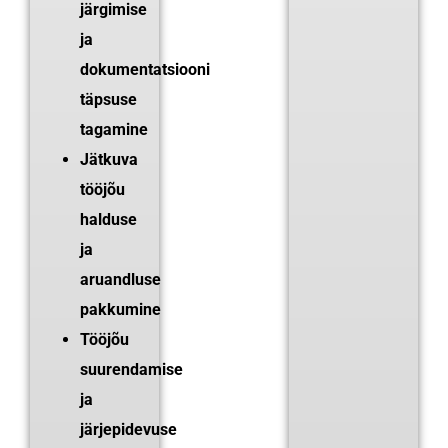
järgimise
ja
dokumentatsiooni
täpsuse
tagamine
Jätkuva
tööjõu
halduse
ja
aruandluse
pakkumine
Tööjõu
suurendamise
ja
järjepidevuse