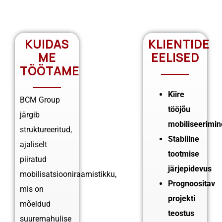
KUIDAS
KLIENTIDE
ME
EELISED
TÖÖTAME
Kiire
BCM Group
tööjõu
järgib
mobiliseerimin
struktureeritud,
Stabiilne
ajaliselt
tootmise
piiratud
järjepidevus
mobilisatsiooniraamistikku,
Prognoositav
mis on
projekti
mõeldud
teostus
suuremahulise