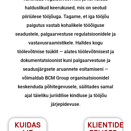
halduslikud keerukused, mis on seotud
piiriülese tööjõuga. Tagame, et iga tööjõu
paigutus vastab kohalikele tööõiguse
seadustele, palgaarvestuse regulatsioonidele ja
vastavusraamistikele. Halldes kogu
töölevõtmise tsüklit — alates töölevõtmisest ja
dokumentatsioonist kuni palgaarvestuse ja
seadusjärgsete aruannete esitamiseni —
võimaldab BCM Group organisatsioonidel
keskenduda põhitegevusele, säilitades samal
ajal täieliku juriidilise kindluse ja tööjõu
järjepidevuse.
KUIDAS
KLIENTIDE