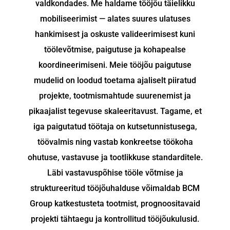
valdkondades. Me haldame tööjõu täielikku
mobiliseerimist — alates suures ulatuses
hankimisest ja oskuste valideerimisest kuni
töölevõtmise, paigutuse ja kohapealse
koordineerimiseni. Meie tööjõu paigutuse
mudelid on loodud toetama ajaliselt piiratud
projekte, tootmismahtude suurenemist ja
pikaajalist tegevuse skaleeritavust. Tagame, et
iga paigutatud töötaja on kutsetunnistusega,
töövalmis ning vastab konkreetse töökoha
ohutuse, vastavuse ja tootlikkuse standarditele.
Läbi vastavuspõhise tööle võtmise ja
struktureeritud tööjõuhalduse võimaldab BCM
Group katkestusteta tootmist, prognoositavaid
projekti tähtaegu ja kontrollitud tööjõukulusid.