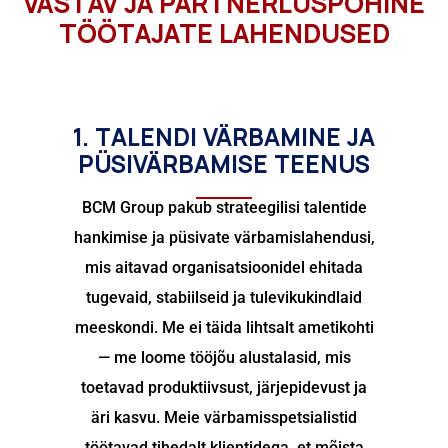
VASTAV JA PARTNERLUSPÕHINE
Massiline värbamine
TÖÖTAJATE LAHENDUSED
Serbia
RPO lahendused
Bulgaaria
Horvaatia
1. TALENDI VÄRBAMINE JA
PÜSIVÄRBAMISE TEENUS
Ungari
BCM Group pakub strateegilisi talentide
Tšehhi Vabariik
hankimise ja püsivate värbamislahendusi,
mis aitavad organisatsioonidel ehitada
Malta
tugevaid, stabiilseid ja tulevikukindlaid
meeskondi. Me ei täida lihtsalt ametikohti
— me loome tööjõu alustalasid, mis
toetavad produktiivsust, järjepidevust ja
äri kasvu. Meie värbamisspetsialistid
töötavad tihedalt klientidega, et mõista