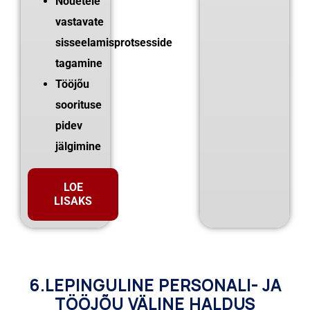
Nõuetele
vastavate
sisseelamisprotsesside
tagamine
Tööjõu
soorituse
pidev
jälgimine
LOE
LISAKS
6.LEPINGULINE PERSONALI- JA
TÖÖJÕU VÄLINE HALDUS