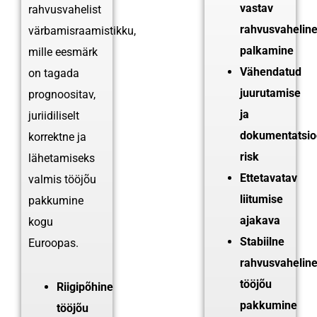
vastav
rahvusvahelist
rahvusvahelin
värbamisraamistikku,
palkamine
mille eesmärk
Vähendatud
on tagada
juurutamise
prognoositav,
ja
juriidiliselt
dokumentatsio
korrektne ja
risk
lähetamiseks
Ettetavatav
valmis tööjõu
liitumise
pakkumine
ajakava
kogu
Stabiilne
Euroopas.
rahvusvahelin
tööjõu
Riigipõhine
pakkumine
tööjõu