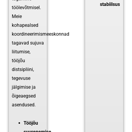
stabiilsus
töölevõtmisel.
Meie
kohapealsed
koordineerimismeeskonnad
tagavad sujuva
liitumise,
tööjõu
distsipliini,
tegevuse
jälgimise ja
õigeaegsed
asendused.
Tööjõu
suurenemise