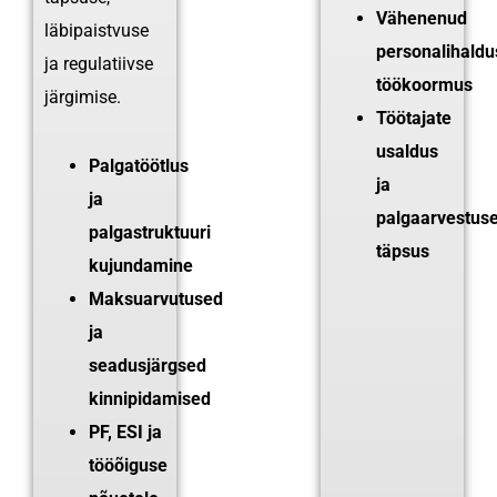
Vähenenud
läbipaistvuse
personalihaldu
ja regulatiivse
töökoormus
järgimise.
Töötajate
usaldus
Palgatöötlus
ja
ja
palgaarvestus
palgastruktuuri
täpsus
kujundamine
Maksuarvutused
ja
seadusjärgsed
kinnipidamised
PF, ESI ja
tööõiguse