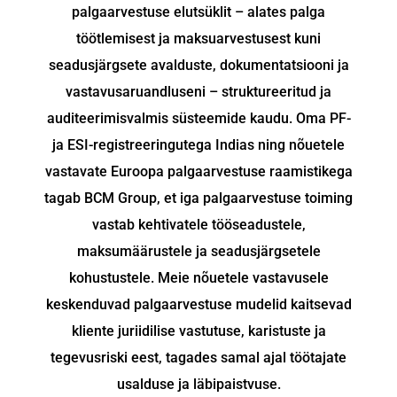
palgaarvestuse elutsüklit – alates palga
töötlemisest ja maksuarvestusest kuni
seadusjärgsete avalduste, dokumentatsiooni ja
vastavusaruandluseni – struktureeritud ja
auditeerimisvalmis süsteemide kaudu. Oma PF-
ja ESI-registreeringutega Indias ning nõuetele
vastavate Euroopa palgaarvestuse raamistikega
tagab BCM Group, et iga palgaarvestuse toiming
vastab kehtivatele tööseadustele,
maksumäärustele ja seadusjärgsetele
kohustustele. Meie nõuetele vastavusele
keskenduvad palgaarvestuse mudelid kaitsevad
kliente juriidilise vastutuse, karistuste ja
tegevusriski eest, tagades samal ajal töötajate
usalduse ja läbipaistvuse.