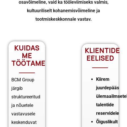
osavõimeline, vaid ka tööleviimiseks valmis,
kultuuriliselt kohanemisvõimeline ja
tootmiskeskkonnale vastav.
KUIDAS
KLIENTIDE
ME
EELISED
TÖÖTAME
Kiirem
BCM Group
juurdepääs
järgib
ülemaailmsete
struktureeritud
talentide
ja nõuetele
reservidele
vastavusele
Õiguslikult
keskenduvat