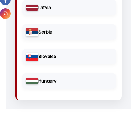
Latvia
Serbia
Slovakia
Hungary