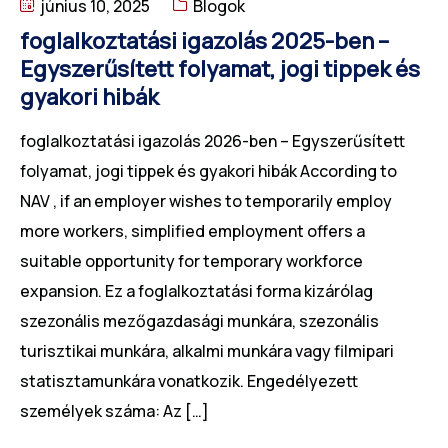
június 10, 2025
Blogok
kiszolgálunk
Szerbia
foglalkoztatási igazolás 2025-ben –
Tömeges és
Egyszerűsített folyamat, jogi tippek és
projektszemélyzeti
Bulgária
gyakori hibák
megoldások
Horvátország
foglalkoztatási igazolás 2026-ben – Egyszerűsített
Toborzási folyamat
folyamat, jogi tippek és gyakori hibák According to
Magyarország
kiszervezése (RPO)
NAV , if an employer wishes to temporarily employ
Csehország
more workers, simplified employment offers a
suitable opportunity for temporary workforce
Málta
expansion. Ez a foglalkoztatási forma kizárólag
szezonális mezőgazdasági munkára, szezonális
turisztikai munkára, alkalmi munkára vagy filmipari
statisztamunkára vonatkozik. Engedélyezett
személyek száma: Az […]