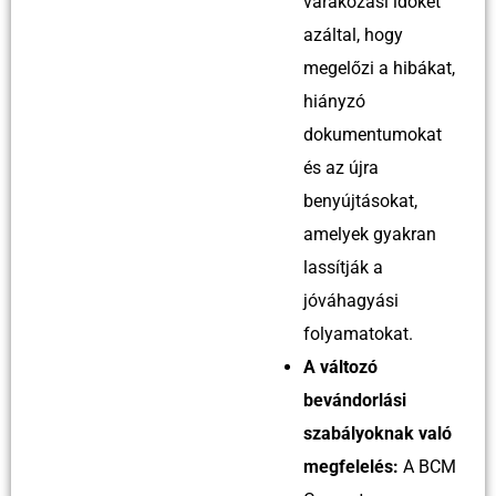
várakozási időket
azáltal, hogy
megelőzi a hibákat,
hiányzó
dokumentumokat
és az újra
benyújtásokat,
amelyek gyakran
lassítják a
jóváhagyási
folyamatokat.
A változó
bevándorlási
szabályoknak való
megfelelés:
A BCM