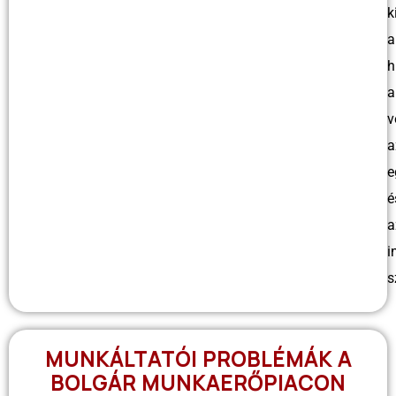
k
a
h
a
v
a
e
é
a
i
s
MUNKÁLTATÓI PROBLÉMÁK A
BOLGÁR MUNKAERŐPIACON