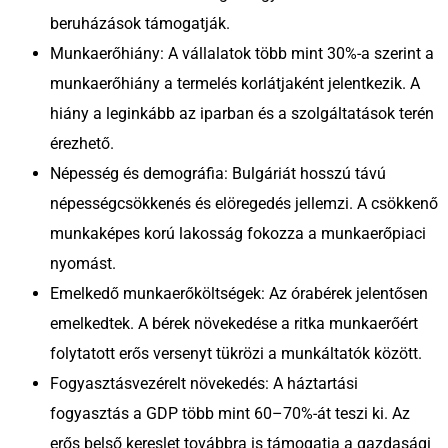
beruházások támogatják.
Munkaerőhiány: A vállalatok több mint 30%-a szerint a
munkaerőhiány a termelés korlátjaként jelentkezik. A
hiány a leginkább az iparban és a szolgáltatások terén
érezhető.
Népesség és demográfia: Bulgáriát hosszú távú
népességcsökkenés és elöregedés jellemzi. A csökkenő
munkaképes korú lakosság fokozza a munkaerőpiaci
nyomást.
Emelkedő munkaerőköltségek: Az órabérek jelentősen
emelkedtek. A bérek növekedése a ritka munkaerőért
folytatott erős versenyt tükrözi a munkáltatók között.
Fogyasztásvezérelt növekedés: A háztartási
fogyasztás a GDP több mint 60–70%-át teszi ki. Az
erős belső kereslet továbbra is támogatja a gazdasági