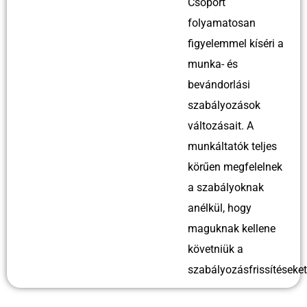
Csoport
folyamatosan
figyelemmel kíséri a
munka- és
bevándorlási
szabályozások
változásait. A
munkáltatók teljes
körűen megfelelnek
a szabályoknak
anélkül, hogy
maguknak kellene
követniük a
szabályozásfrissítéseket