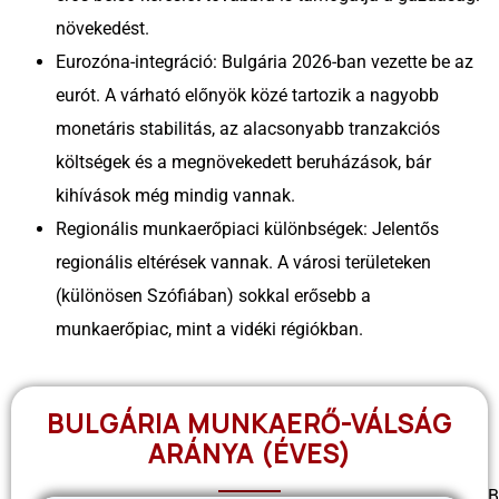
növekedést.
Eurozóna-integráció: Bulgária 2026-ban vezette be az
eurót. A várható előnyök közé tartozik a nagyobb
monetáris stabilitás, az alacsonyabb tranzakciós
költségek és a megnövekedett beruházások, bár
kihívások még mindig vannak.
Regionális munkaerőpiaci különbségek: Jelentős
regionális eltérések vannak. A városi területeken
(különösen Szófiában) sokkal erősebb a
munkaerőpiac, mint a vidéki régiókban.
BULGÁRIA MUNKAERŐ-VÁLSÁG
ARÁNYA (ÉVES)
B