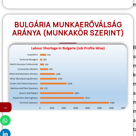
m
BULGÁRIA MUNKAERŐVÁLSÁG
ARÁNYA (MUNKAKÖR SZERINT)
B
s
m
k
m
a
m
←
m
a
t