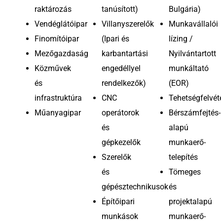
raktározás
tanúsított)
Bulgária)
Vendéglátóipar
Villanyszerelők
Munkavállalói
Finomítóipar
(Ipari és
lízing /
Mezőgazdaság
karbantartási
Nyilvántartott
Közművek
engedéllyel
munkáltató
és
rendelkezők)
(EOR)
infrastruktúra
CNC
Tehetségfelvét
Műanyagipar
operátorok
Bérszámfejtés-
és
alapú
gépkezelők
munkaerő-
Szerelők
telepítés
és
Tömeges
gépésztechnikusok
és
Építőipari
projektalapú
munkások
munkaerő-