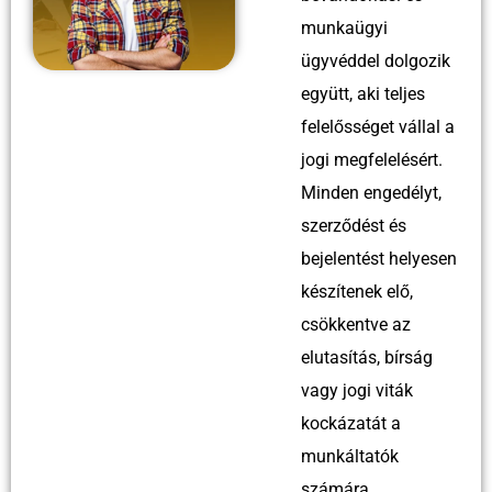
munkaügyi
ügyvéddel dolgozik
együtt, aki teljes
felelősséget vállal a
jogi megfelelésért.
Minden engedélyt,
szerződést és
bejelentést helyesen
készítenek elő,
csökkentve az
elutasítás, bírság
vagy jogi viták
kockázatát a
munkáltatók
számára.