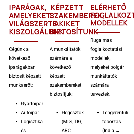
IPARÁGAK,
KÉPZETT
ELÉRHETŐ
AMELYEKET
SZAKEMBEREK,
FOGLALKOZ
MODELLEK
VILÁGSZERTE
AKIKET
KISZOLGÁLUNK
BIZTOSÍTUNK
Rugalmas
Cégünk a
A munkáltatók
foglalkoztatási
következő
számára a
modellek,
iparágakban
következő
melyeket bolgár
biztosít képzett
képzett
munkáltatók
munkaerőt:
szakembereket
számára
biztosítjuk:
terveztek.
Gyártóipar
Autóipar
Hegesztők
Tengerentúli
Logisztika
(MIG, TIG,
toborzás
és
ARC
(India →