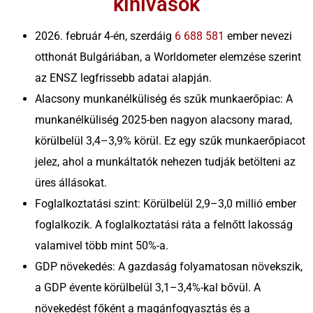
kihívások
kiszolgálunk
Szerbia
Tömeges és
2026. február 4-én, szerdáig
6 688 581
ember nevezi
projektszemélyzeti
Bulgária
otthonát Bulgáriában, a Worldometer elemzése szerint
megoldások
az ENSZ legfrissebb adatai alapján.
Horvátország
Alacsony munkanélküliség és szűk munkaerőpiac: A
Toborzási folyamat
munkanélküliség 2025-ben nagyon alacsony marad,
Magyarország
kiszervezése (RPO)
körülbelül 3,4–3,9% körül. Ez egy szűk munkaerőpiacot
Csehország
jelez, ahol a munkáltatók nehezen tudják betölteni az
üres állásokat.
Málta
Foglalkoztatási szint: Körülbelül 2,9–3,0 millió ember
foglalkozik. A foglalkoztatási ráta a felnőtt lakosság
valamivel több mint 50%-a.
GDP növekedés: A gazdaság folyamatosan növekszik,
a GDP évente körülbelül 3,1–3,4%-kal bővül. A
növekedést főként a magánfogyasztás és a