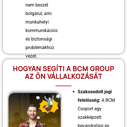
nem beszél
bolgárul, ami
munkahelyi
kommunikációs
és biztonsági
problémákhoz
vezet.
HOGYAN SEGÍTI A BCM GROUP
AZ ÖN VÁLLALKOZÁSÁT
Szakosodott jogi
felelősség:
A BCM
Csoport egy
szakképzett
bevándorlási és