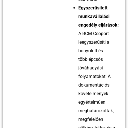
Egyszerűsített
munkavállalási
engedély eljárások:
A BCM Csoport
leegyszerűsíti a
bonyolult és
többlépcsős
jóváhagyási
folyamatokat. A
dokumentációs
követelmények
egyértelműen
meghatározottak,
megfelelően
előkészítettek és a