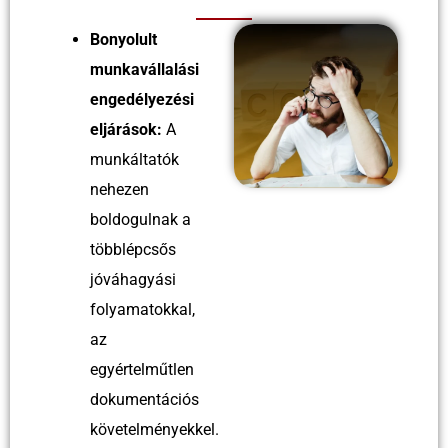
Bonyolult
munkavállalási
engedélyezési
eljárások:
A
munkáltatók
nehezen
boldogulnak a
többlépcsős
jóváhagyási
folyamatokkal,
az
egyértelműtlen
dokumentációs
követelményekkel.