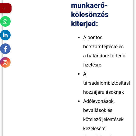
munkaerő-
←
kölcsönzés
kiterjed:
A pontos
bérszámfejtésre és
a határidőre történő
fizetésre
A
társadalombiztosítási
hozzájárulásoknak
Adólevonások,
bevallások és
kötelező jelentések
kezelésére