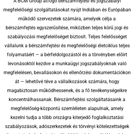
A BCM Group átfogó bérszámfejtési és jogszabályi
kiszolgálunk
Szerbia
megfelelőségi szolgáltatásokat nyújt Indiában és Európában
Tömeges és
működő szervezetek számára, amelyek célja a
projektszemélyzeti
Bulgária
bérszámfejtés egyszerűsítése, miközben teljes körű jogi és
megoldások
szabályozási megfelelőséget biztosít. Teljes felelősséget
Horvátország
Toborzási folyamat
vállalunk a bérszámfejtési és megfelelőségi életciklus teljes
Magyarország
kiszervezése (RPO)
folyamatáért — a bérfeldolgozástól és a törvényben előírt
levonásoktól kezdve a munkaügyi jogszabályoknak való
Csehország
megfelelésen, bevallásokon és ellenőrzési dokumentációkon
át — lehetővé téve a vállalkozások számára, hogy
Málta
magabiztosan működhessenek, és a fő tevékenységeikre
koncentrálhassanak. Bérszámfejtési szolgáltatásaink a
megfelelőség-központú szemléleten alapulnak, amely
kezelni tudja a több országra kiterjedő foglalkoztatási
szabályozások, adószerkezetek és törvényi kötelezettségek