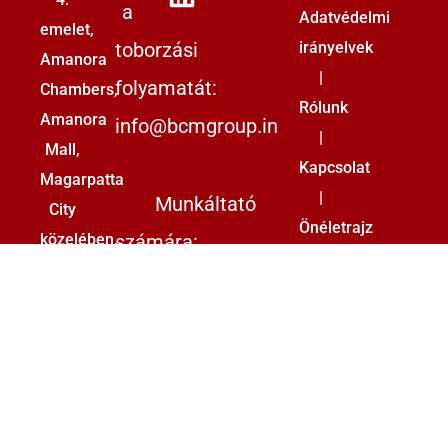
a
Adatvédelmi
emelet,
toborzási
irányelvek
Amanora
|
folyamatát:
Chambers,
Rólunk
Amanora
info@bcmgroup.in
|
Mall,
Kapcsolat
Magarpatta
|
Munkáltató
City
Önéletrajz
számára:
közelében,
beküldése
Hadapsar,
|
Pune
Elérhetőségek
–
beküldése
411208
+371
67717876