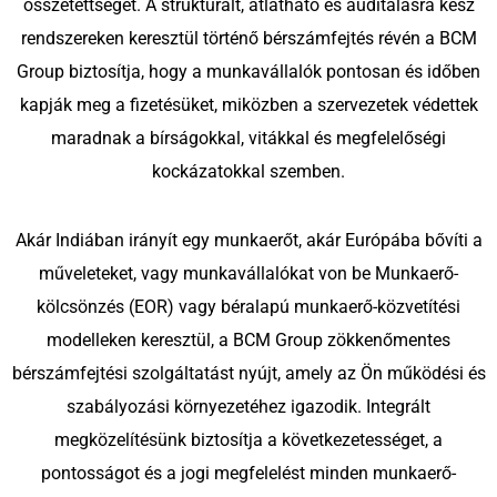
összetettségét. A strukturált, átlátható és auditálásra kész
rendszereken keresztül történő bérszámfejtés révén a BCM
Group biztosítja, hogy a munkavállalók pontosan és időben
kapják meg a fizetésüket, miközben a szervezetek védettek
maradnak a bírságokkal, vitákkal és megfelelőségi
kockázatokkal szemben.
Akár Indiában irányít egy munkaerőt, akár Európába bővíti a
műveleteket, vagy munkavállalókat von be Munkaerő-
kölcsönzés (EOR) vagy béralapú munkaerő-közvetítési
modelleken keresztül, a BCM Group zökkenőmentes
bérszámfejtési szolgáltatást nyújt, amely az Ön működési és
szabályozási környezetéhez igazodik. Integrált
megközelítésünk biztosítja a következetességet, a
pontosságot és a jogi megfelelést minden munkaerő-