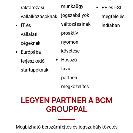
munkaügyi
raktározási
PF és ESI
jogszabályok
vállalkozásoknak
megfelelés
változásainak
IT és
Indiában
proaktív
vállalati
nyomon
cégeknek
követése
Európába
Hosszú
terjeszkedő
távú
startupoknak
partneri
megközelítés
LEGYEN PARTNER A BCM
GROUPPAL
Megbízható bérszámfejtés és jogszabálykövetés