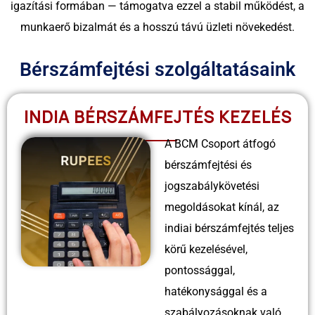
igazítási formában — támogatva ezzel a stabil működést, a
munkaerő bizalmát és a hosszú távú üzleti növekedést.
Bérszámfejtési szolgáltatásaink
INDIA BÉRSZÁMFEJTÉS KEZELÉS
A BCM Csoport átfogó
bérszámfejtési és
jogszabálykövetési
megoldásokat kínál, az
indiai bérszámfejtés teljes
körű kezelésével,
pontossággal,
hatékonysággal és a
szabályozásoknak való