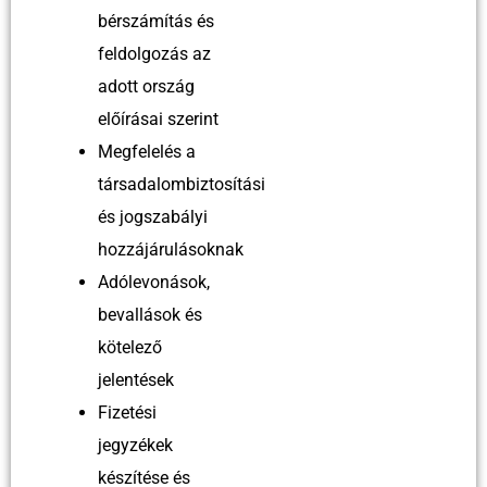
bérszámítás és
feldolgozás az
adott ország
előírásai szerint
Megfelelés a
társadalombiztosítási
és jogszabályi
hozzájárulásoknak
Adólevonások,
bevallások és
kötelező
jelentések
Fizetési
jegyzékek
készítése és