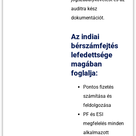
auditra kész
dokumentációt.
Az indiai
bérszámfejtés
lefedettsége
magában
foglalja:
Pontos fizetés
számítása és
feldolgozása
PF és ESI
megfelelés minden
alkalmazott