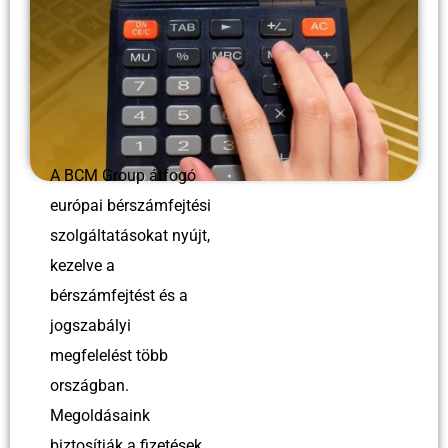
A BCM Group átfogó
európai bérszámfejtési
szolgáltatásokat nyújt,
kezelve a
bérszámfejtést és a
jogszabályi
megfelelést több
országban.
Megoldásaink
biztosítják a fizetések