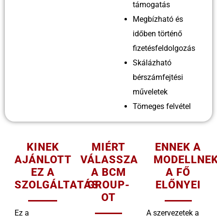
támogatás
Megbízható és
időben történő
fizetésfeldolgozás
Skálázható
bérszámfejtési
műveletek
Tömeges felvétel
KINEK
MIÉRT
ENNEK A
AJÁNLOTT
VÁLASSZA
MODELLNE
EZ A
A BCM
A FŐ
SZOLGÁLTATÁS
GROUP-
ELŐNYEI
OT
Ez a
A szervezetek a