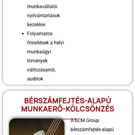
munkavállalói
nyilvántartások
kezelése
Folyamatos
frissítések a helyi
munkaügyi
törvények
változásairól,
auditok
BÉRSZÁMFEJTÉS-ALAPÚ
MUNKAERŐ-KÖLCSÖNZÉS
A BCM Group
bérszámfejtés-alapú