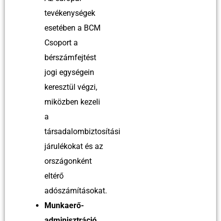
tevékenységek
esetében a BCM
Csoport a
bérszámfejtést
jogi egységein
keresztül végzi,
miközben kezeli
a
társadalombiztosítási
járulékokat és az
országonként
eltérő
adószámításokat.
Munkaerő-
adminisztráció