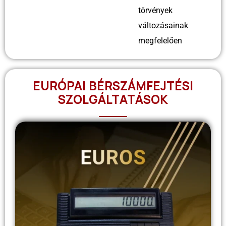
törvények
változásainak
megfelelően
EURÓPAI BÉRSZÁMFEJTÉSI
SZOLGÁLTATÁSOK