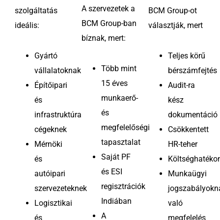
A szervezetek a
szolgáltatás
BCM Group-ot
BCM Group-ban
ideális:
választják, mert
bíznak, mert:
Gyártó
Teljes körű
Több mint
vállalatoknak
bérszámfejtés
15 éves
Építőipari
Audit-ra
munkaerő-
és
kész
és
infrastruktúra
dokumentáció
megfelelőségi
cégeknek
Csökkentett
tapasztalat
Mérnöki
HR-teher
Saját PF
és
Költséghatéko
és ESI
autóipari
Munkaügyi
regisztrációk
szervezeteknek
jogszabályokn
Indiában
Logisztikai
való
A
és
megfelelés