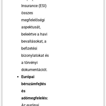
Insurance (ESI)
összes
megfelelőségi
aspektusát,
beleértve a havi
bevallásokat, a
befizetési
bizonylatokat és
a törvényi
dokumentációt.
Európai
bérszámfejtés
és
adómegfelelés:
Az európai