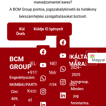
menedzsmentet keres?
A BCM Group pontos, jogszabálykövető és hatékony
bérszámfejtési szolgáltatásokat biztosít.
Küldje El
Küldje El Igényeit
Önéletrajzát
MUNKÁLTATÓK
BCM
Magyar
©
JELÖLTEKNEK:
SZÁMÁRA:
GROUP
2024–
+919555446699
2025
Engedélyszám:
bcmgroup.
MUMBAI/PARTNERSHIP/5493853/2021
Minden
Kezdje
Cím:
jog
409,
el
fenntartva.
4.