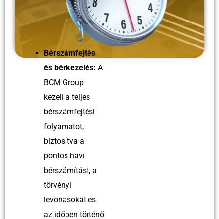
Bérszámfejtés
és bérkezelés:
A
BCM Group
kezeli a teljes
bérszámfejtési
folyamatot,
biztosítva a
pontos havi
bérszámítást, a
törvényi
levonásokat és
az időben történő