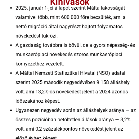
Kihívások
kiszolgálunk
2025. január 1-jei állapot szerint Málta lakosságát
Szerbia
Tömeges és
valamivel több, mint 600 000 főre becsülték, ami a
projektszemélyzeti
Bulgária
nettó migráció által nagyrészt hajtott folyamatos
megoldások
növekedést tükrözi.
Horvátország
A gazdaság továbbra is bővül, de a gyors népesség- és
Toborzási folyamat
munkaerőpiaci növekedés szoros munkaerőpiaci
Magyarország
kiszervezése (RPO)
környezethez vezetett.
Csehország
A Máltai Nemzeti Statisztikai Hivatal (NSO) adatai
szerint 2025 második negyedévében 9 158 álláshely
Málta
volt, ami 13,2%-os növekedést jelent a 2024 azonos
időszakához képest.
Ugyanezen negyedév során az álláshelyek aránya — az
összes pozícióban betöltetlen állások aránya — 3,2%
volt, ami 0,2 százalékpontos növekedést jelent az
előző évhez képest.