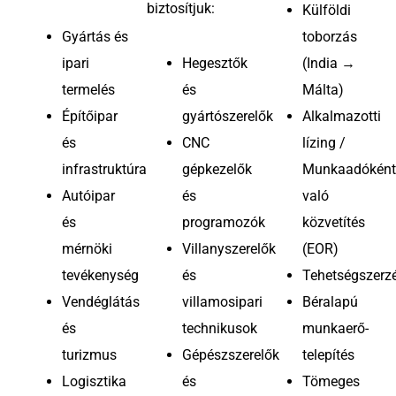
biztosítjuk:
Külföldi
Gyártás és
toborzás
ipari
Hegesztők
(India →
termelés
és
Málta)
Építőipar
gyártószerelők
Alkalmazotti
és
CNC
lízing /
infrastruktúra
gépkezelők
Munkaadóként
Autóipar
és
való
és
programozók
közvetítés
mérnöki
Villanyszerelők
(EOR)
tevékenység
és
Tehetségszerz
Vendéglátás
villamosipari
Béralapú
és
technikusok
munkaerő-
turizmus
Gépészszerelők
telepítés
Logisztika
és
Tömeges