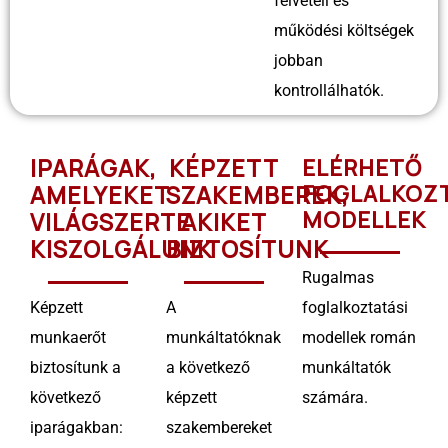
felvételi és
működési költségek
jobban
kontrollálhatók.
IPARÁGAK,
KÉPZETT
ELÉRHETŐ
AMELYEKET
SZAKEMBEREK,
FOGLALKOZ
MODELLEK
VILÁGSZERTE
AKIKET
KISZOLGÁLUNK
BIZTOSÍTUNK
Rugalmas
Képzett
A
foglalkoztatási
munkaerőt
munkáltatóknak
modellek román
biztosítunk a
a következő
munkáltatók
következő
képzett
számára.
iparágakban:
szakembereket