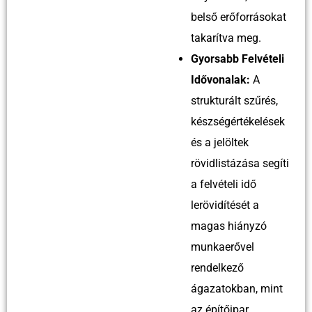
belső erőforrásokat
takarítva meg.
Gyorsabb Felvételi
Idővonalak:
A
strukturált szűrés,
készségértékelések
és a jelöltek
rövidlistázása segíti
a felvételi idő
lerövidítését a
magas hiányzó
munkaerővel
rendelkező
ágazatokban, mint
az építőipar,