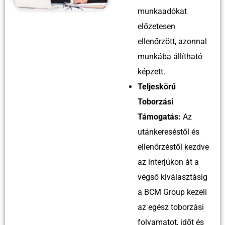
munkaadókat
előzetesen
ellenőrzött, azonnal
munkába állítható
képzett.
Teljeskörű
Toborzási
Támogatás:
Az
utánkereséstől és
ellenőrzéstől kezdve
az interjúkon át a
végső kiválasztásig
a BCM Group kezeli
az egész toborzási
folyamatot, időt és