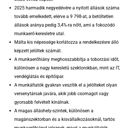
2025 harmadik negyedévére a nyitott állások száma
tovább emelkedett, elérve a 9 798-at, a betöltetlen
állások aránya pedig 3,4%-ra nőtt, ami a fokozódó
munkaerő-keresletre utal.
Málta kis népessége korlátozza a rendelkezésre álló
képzett jelöltek számát.
A munkaerőhiány meghosszabbítja a toborzási időt,
különösen a nagy keresletű szektorokban, mint az IT,
vendéglátás és építőipar.
A munkáltatók gyakran veszítik el a jelölteket olyan
versenytársak javára, akik jobb csomagot vagy
gyorsabb felvételt kínálnak.
A magas álláshely-szintek, különösen a
magánszektorban és a kisvállalkozásoknál, tartós
munkaerőhiányt jeleznek, mivel a munkáltatók