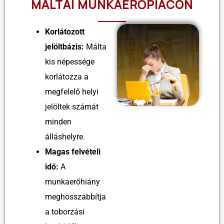
MÁLTAI MUNKAERŐPIACON
Korlátozott
jelöltbázis:
Málta
kis népessége
korlátozza a
megfelelő helyi
jelöltek számát
minden
álláshelyre.
Magas felvételi
idő:
A
munkaerőhiány
meghosszabbítja
a toborzási