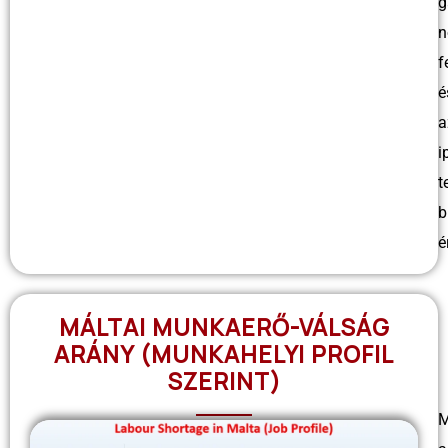
g
n
f
é
a
i
t
b
é
MÁLTAI MUNKAERŐ-VÁLSÁG
ARÁNY (MUNKAHELYI PROFIL
SZERINT)
M