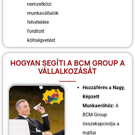
nemzetközi
munkavállalók
felvételére
fordított
költségvetést
HOGYAN SEGÍTI A BCM GROUP A
VÁLLALKOZÁSÁT
Hozzáférés a Nagy,
Képzett
Munkaerőhöz:
A
BCM Group
összekapcsolja a
máltai