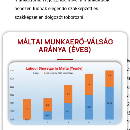
nehezen tudnak elegendő szakképzett és
szakképzetlen dolgozót toborozni.
MÁLTAI MUNKAERŐ-VÁLSÁG
ARÁNYA (ÉVES)
M
á
t
a
a
2
t
2