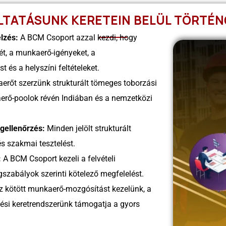
LTATÁSUNK KERETEIN BELÜL TÖRTÉN
elzés:
A BCM Csoport azzal kezdi, hogy
vét, a munkaerő-igényeket, a
és a helyszíni feltételeket.
erőt szerzünk strukturált tömeges toborzási
aerő-poolok révén Indiában és a nemzetközi
égellenőrzés:
Minden jelölt strukturált
 és szakmai tesztelést.
:
A BCM Csoport kezeli a felvételi
gszabályok szerinti kötelező megfelelést.
z kötött munkaerő-mozgósítást kezelünk, a
tési keretrendszerünk támogatja a gyors