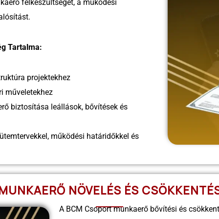
nkaerő felkészültségét, a működési
lósítást.
g Tartalma:
ruktúra projektekhez
i műveletekhez
rő biztosítása leállások, bővítések és
temtervekkel, működési határidőkkel és
MUNKAERŐ NÖVELÉS ÉS CSÖKKENTÉ
A BCM Csoport munkaerő bővítési és csökkent