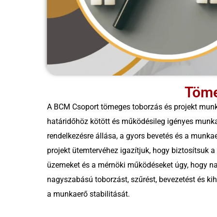
Töme
A BCM Csoport tömeges toborzás és projekt munka
határidőhöz kötött és működésileg igényes munka
rendelkezésre állása, a gyors bevetés és a munkae
projekt ütemtervéhez igazítjuk, hogy biztosítsuk a
üzemeket és a mérnöki működéseket úgy, hogy na
nagyszabású toborzást, szűrést, bevezetést és kihe
a munkaerő stabilitását.