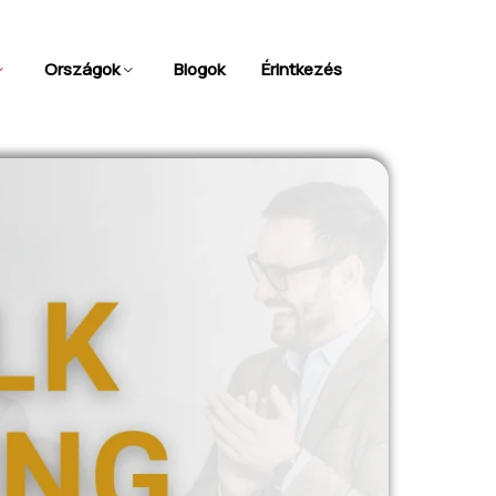
Országok
Blogok
Érintkezés