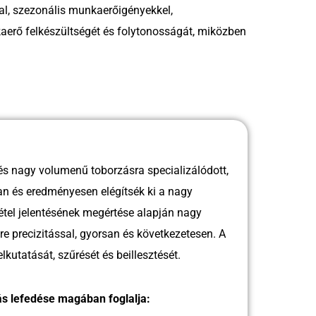
val, szezonális munkaerőigényekkel,
aerő felkészültségét és folytonosságát, miközben
 és nagy volumenű toborzásra specializálódott,
an és eredményesen elégítsék ki a nagy
tel jelentésének megértése alapján nagy
 precizitással, gyorsan és következetesen. A
lkutatását, szűrését és beillesztését.
ás lefedése magában foglalja: