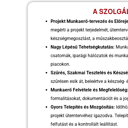
A SZOLGÁ
Projekt Munkaerő-tervezés és Előrej
megérti a projekt terjedelmét, ütemter
készségmegoszlást, a műszakbeosztást 
Nagy Lépésű Tehetségkutatás:
Munka
csatornák, iparági hálózatok és munk
piacokon.
Szűrés, Szakmai Tesztelés és Készs
szűrésen esik át, beleértve a készség-
Munkaerő Felvétele és Megfelelőség
formalitásokat, dokumentációt és a jo
Gyors Telepítés és Mozgósítás:
Időhö
projekt ütemtervéhez igazodva. Telepí
felfutást és a kontrollált leállítást.