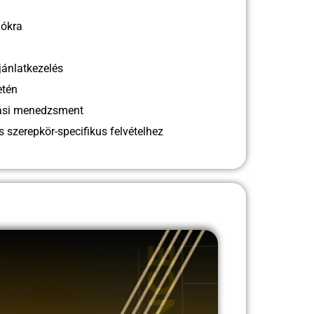
iókra
jánlatkezelés
etén
zási menedzsment
 szerepkör-specifikus felvételhez