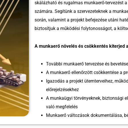
skálázható és rugalmas munkaerő-tervezést 
számára. Segítünk a szervezeteknek a munkae
során, valamint a projekt befejezése utáni h
biztosítjuk a működési folytonosságot, a költ
A munkaerő növelés és csökkentés kiterjed 
További munkaerő tervezése és bevetése
A munkaerő ellenőrzött csökkentése a pr
Igazodás a projekt ütemterveihez, műkö
előrejelzésekhez
A munkaügyi törvényeknek, biztonsági e
való megfelelés
Munkaerő változások dokumentálása, bér