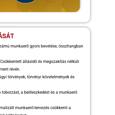
ÁSÁT
számú munkaerő gyors bevetése, összhangban
Csökkentett állásidő és megszakítás nélküli
ment révén.
yi törvények, törvényi követelmények és
 toborzást, a beilleszkedést és a munkaerő
malizált munkaerő-tervezés csökkenti a