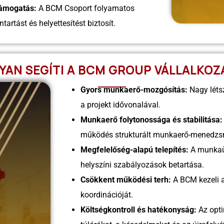
Támogatás:
A BCM Csoport folyamatos
tartást és helyettesítést biztosít.
YAN SEGÍTI A BCM GROUP VÁLLALKOZ
Gyors munkaerő-mozgósítás:
Nagy lét
a projekt idővonalával.
Munkaerő folytonossága és stabilitása:
működés strukturált munkaerő-menedzs
Megfelelőség-alapú telepítés:
A munkaüg
helyszíni szabályozások betartása.
Csökkent működési terh:
A BCM kezeli a
koordinációját.
Költségkontroll és hatékonyság:
Az opti