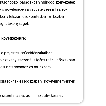
a különböző iparágakban működő szervezetek
rő növelésében a csúcstervezési fázisok
atékony létszámcsökkentésben, miközben
séghatékonyságot.
a következőkre:
 a projektek csúcsidőszakaiban
ojekt vagy szezonális igény utáni időszakban
dési határidőkhöz és munkaerő-
lőírásoknak és jogszabályi követelményeknek
számfejtés és adminisztratív kezelés