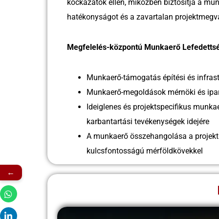
kockázatok ellen, miközben biztosítja a mu
hatékonyságot és a zavartalan projektmegva
Megfelelés-központú Munkaerő Lefedettsé
Munkaerő-támogatás építési és infrast
Munkaerő-megoldások mérnöki és ipar
Ideiglenes és projektspecifikus munkae
karbantartási tevékenységek idejére
A munkaerő összehangolása a projektü
kulcsfontosságú mérföldkövekkel
←