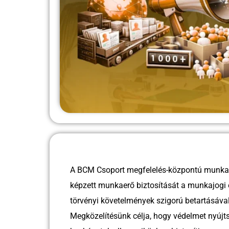
A BCM Csoport megfelelés-központú munkae
képzett munkaerő biztosítását a munkajogi e
törvényi követelmények szigorú betartásával
Megközelítésünk célja, hogy védelmet nyújt