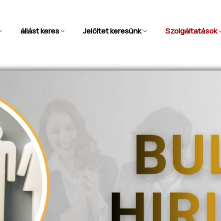
állást keres
Jelöltet keresünk
Szolgáltatások