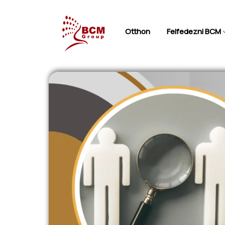
Otthon
Felfedezni BCM