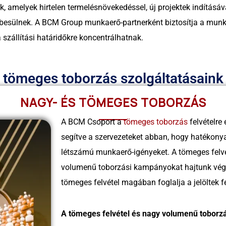
k, amelyek hirtelen termelésnövekedéssel, új projektek indításá
mbesülnek. A BCM Group munkaerő-partnerként biztosítja a munk
a szállítási határidőkre koncentrálhatnak.
tömeges toborzás szolgáltatásaink
NAGY- ÉS TÖMEGES TOBORZÁS
A BCM Csoport a
tömeges toborzás
felvételre
segítve a szervezeteket abban, hogy hatékony
létszámú munkaerő-igényeket. A tömeges felvé
volumenű toborzási kampányokat hajtunk végre
tömeges felvétel magában foglalja a jelöltek fe
A tömeges felvétel és nagy volumenű toborz