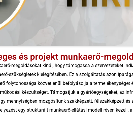
ges és projekt munkaerő-megol
erő-megoldásokat kínál, hogy támogassa a szervezeteket India
erő-szükségletek kielégítésében. Ez a szolgáltatás azon ipará
rő folytonossága közvetlenül befolyásolja a termelékenységet és
 működési készültséget. Támogatjuk a gyártóegységeket, az infras
gy mennyiségben mozgósítunk szakképzett, félszakképzett és 
lyezést egy strukturált munkaerő-ellátási modell révén kezeli, a