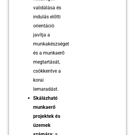
validálása és
indulás előtti
orientáció
javítja a
munkakészséget
és a munkaerő
megtartását,
csökkentve a
korai
lemaradást.
Skálázható
munkaerő
projektek és
üzemek
számára:
a