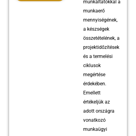
munkáltatókkal a
Név:
Kailash
munkaerő
Profil:
MIG hegesztő
mennyiségének,
Tapasztalat:
11 év
a készségek
összetételének, a
projektidőzítések
Név:
Harish
és a termelési
Profil:
Villanyszerelő
ciklusok
Tapasztalat:
12 év
megértése
érdekében.
Emellett
Név:
Anoj
értékeljük az
Profil:
Villanyszerelő
adott országra
Tapasztalat:
10 év
vonatkozó
munkaügyi