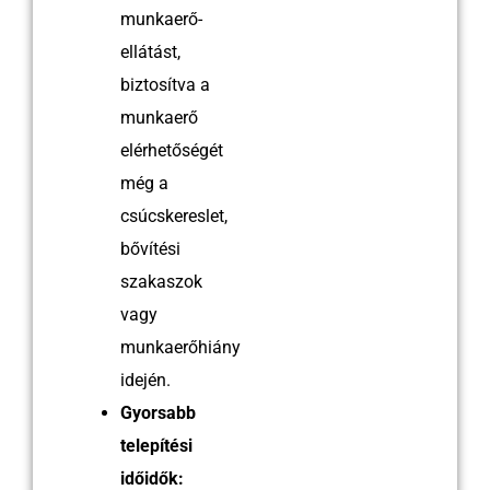
munkaerő-
ellátást,
biztosítva a
munkaerő
elérhetőségét
még a
csúcskereslet,
bővítési
szakaszok
vagy
munkaerőhiány
idején.
Gyorsabb
telepítési
időidők: