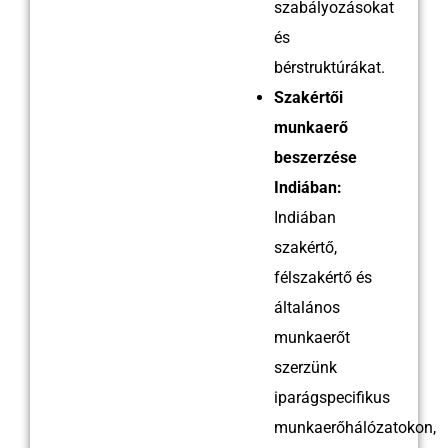
szabályozásokat
Név:
Dharmendra
és
Profil:
Villanyszerelő
bérstruktúrákat.
Tapasztalat:
15 év
Szakértői
munkaerő
beszerzése
Név:
Rajesh
Indiában:
Profil:
Villanyszerelő
Indiában
Tapasztalat:
15 év
szakértő,
félszakértő és
általános
Név:
Sonoo
munkaerőt
Profil:
Villanyszerelő
szerzünk
Tapasztalat:
9 év
iparágspecifikus
munkaerőhálózatokon,