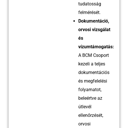
tudatosság
felmérését.
Dokumentáció,
orvosi vizsgálat
és
vízumtámogatás:
A BCM Csoport
kezeli a teljes
dokumentációs
és megfelelési
folyamatot,
beleértve az
útlevél
ellenőrzését,
orvosi