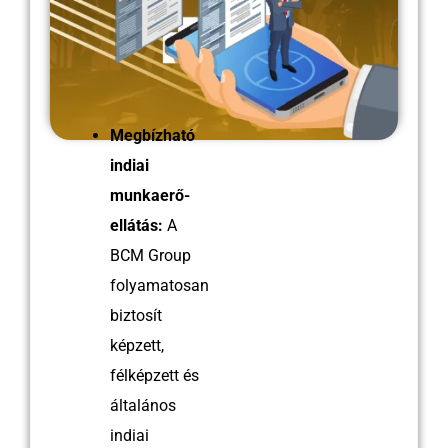
Megbízható
indiai
munkaerő-
ellátás:
A
BCM Group
folyamatosan
biztosít
képzett,
félképzett és
általános
indiai