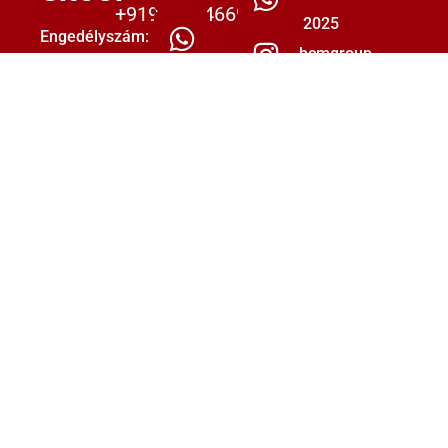
+919555446699
2025
Engedélyszám:
bcmgroup.
MUMBAI/PARTNERSHIP/5493853/2021
Minden
Kezdje
Cím:
jog
409,
el
fenntartva.
4.
a
Adatvédelmi
emelet,
toborzási
irányelvek
Amanora
|
folyamatát:
Chambers,
Rólunk
Amanora
info@bcmgroup.in
|
Mall,
Kapcsolat
Magarpatta
|
Munkáltató
City
Önéletrajz
számára:
közelében,
beküldése
Hadapsar,
|