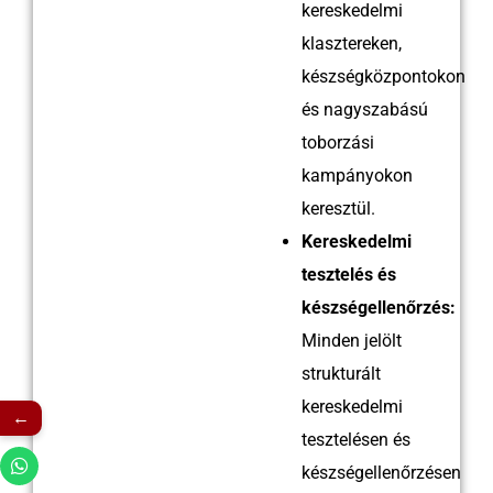
kereskedelmi
Név:
Vicky
klasztereken,
Profil:
Villanyszerelő
készségközpontokon
Tapasztalat:
8 év
és nagyszabású
toborzási
kampányokon
keresztül.
Kereskedelmi
tesztelés és
készségellenőrzés:
Minden jelölt
strukturált
kereskedelmi
←
tesztelésen és
készségellenőrzésen