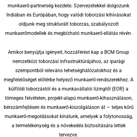
kiszolgálunk
munkaerő-partnerség kezdete. Szervezetekkel dolgozunk
Szerbia
Tömeges és
Indiában és Európában, hogy valódi toborzási kihívásokat
projektszemélyzeti
oldjunk meg strukturált toborzás, szabályozott
Bulgária
megoldások
munkaerőmodellek és megbízható munkaerő-ellátás révén.
Horvátország
Toborzási folyamat
Amikor benyújtja igényeit, hozzáférést kap a BCM Group
Magyarország
kiszervezése (RPO)
nemzetközi toborzási infrastruktúrájához, az iparági
Csehország
szempontból releváns tehetséghálózatokhoz és a
megfelelőséget előtérbe helyező munkaerő-rendszerekhez. A
Málta
külföldi toborzástól és a munkavállalói lízingtől (EOR) a
tömeges felvételen, projekt-alapú munkaerő-kihasználáson,
bérszámfejtésen és munkaerő-kiszolgáláson át — teljes körű
munkaerő-megoldásokat kínálunk, amelyek a folytonosság,
a termelékenység és a növekedés biztosítására lettek
tervezve.