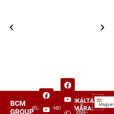
MUNKÁLTATÓK
BCM
Magyar
©
JELÖLTEKNEK:
SZÁMÁRA:
GROUP
2024–