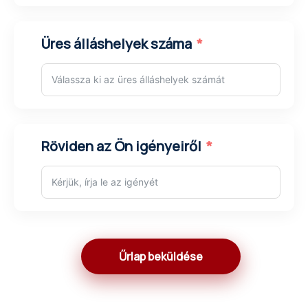
Üres álláshelyek száma
Röviden az Ön igényeiről
Név:
Ramesh
Profil:
TIG és ARC hegesztő
Tapasztalat:
21 év
Űrlap beküldése
Név:
Shambhu