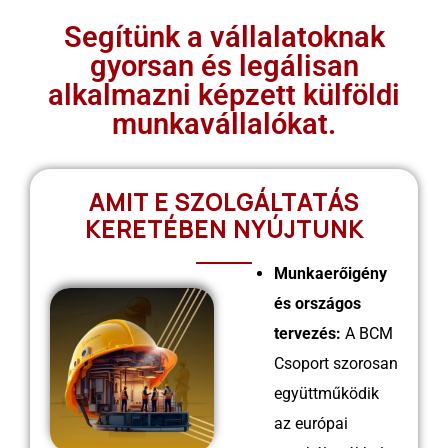
Név:
Ramesh
Segítünk a vállalatoknak
Profil:
TIG és ARC hegesztő
gyorsan és legálisan
Tapasztalat:
21 év
alkalmazni képzett külföldi
munkavállalókat.
Név:
Shambhu
Profil:
Hegesztő
AMIT E SZOLGÁLTATÁS
Tapasztalat:
14 év
KERETÉBEN NYÚJTUNK
Munkaerőigény
és országos
Név:
Balkrishna
tervezés:
A BCM
Profil:
TIG hegesztő
Csoport szorosan
Tapasztalat:
13 év
együttműködik
az európai