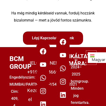
Ha még mindig kérdéseid vannak, fordulj hozzánk
bizalommal — mert a jövőd fontos számunkra.
Lépj Kapcsolatba Velünk
MUNKÁLTATÓK
BCM
Magyar
©
JELÖLTEKNEK:
SZÁMÁRA:
GROUP
2024–
+919555446699
2025
Engedélyszám:
bcmgroup.
MUMBAI/PARTNERSHIP/5493853/2021
Minden
Kezdje
Cím:
jog
409,
el
fenntartva.
4.