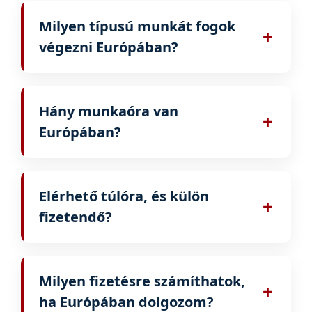
szerződést fogsz kapni az indulás előtt.
Milyen típusú munkát fogok
+
végezni Európában?
A szerződésben megadott képességeid,
tapasztalataid és szakmád szerint fogsz
Hány munkaóra van
dolgozni.
+
Európában?
Általában napi 8–10 óra, a heti pihenőnapok
pedig a helyi munkaügyi törvények szerint
Elérhető túlóra, és külön
alakulnak.
+
fizetendő?
A túlóra a munkáltatótól és a projekttől
függ. Ha van rá lehetőség, a túlóra külön
Milyen fizetésre számíthatok,
kerül kifizetésre.
+
ha Európában dolgozom?