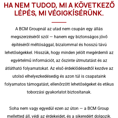
HA NEM TUDOD, MI A KÖVETKEZŐ
LÉPÉS, MI VÉGIGKÍSÉRÜNK.
A BCM Groupnál az utad nem csupán egy állás
megszerzéséről szól — hanem egy biztonságos jövő
építéséről méltósággal, bizalommal és hosszú távú
lehetőségekkel. Hisszük, hogy minden jelölt megérdemli az
egyértelmű információt, az őszinte útmutatást és az
átlátható folyamatokat. Az első érdeklődésedtől kezdve az
utolsó elhelyezkedésedig és azon túl is csapataink
folyamatos támogatást, ellenőrzött lehetőségeket és etikus
toborzási gyakorlatot biztosítanak.
Soha nem vagy egyedül ezen az úton — a BCM Group
melletted áll, védi az érdekeidet, és a sikeredért dolgozik.