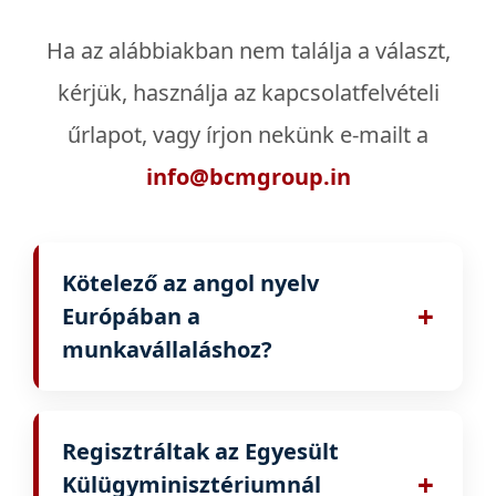
kiszolgálunk
Szerbia
Ha az alábbiakban nem találja a választ,
Tömeges és
projektszemélyzeti
Bulgária
kérjük, használja az kapcsolatfelvételi
megoldások
űrlapot, vagy írjon nekünk e-mailt a
Horvátország
Toborzási folyamat
info@bcmgroup.in
Magyarország
kiszervezése (RPO)
Csehország
Kötelező az angol nyelv
Málta
+
Európában a
munkavállaláshoz?
Az angol nem kötelező minden
munkakörhöz. Az alapfokú angoltudás
Regisztráltak az Egyesült
hasznos lehet, és a munkáltatók elsősorban
+
Külügyminisztériumnál
a műszaki tudásodat és a munkakörhöz