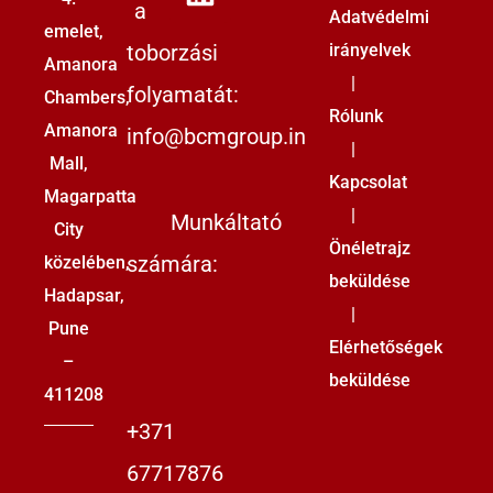
a
Adatvédelmi
emelet,
toborzási
irányelvek
Amanora
|
folyamatát:
Chambers,
Rólunk
Amanora
info@bcmgroup.in
|
Mall,
Kapcsolat
Magarpatta
|
Munkáltató
City
Önéletrajz
számára:
közelében,
beküldése
Hadapsar,
|
Pune
Elérhetőségek
–
beküldése
411208
+371
67717876