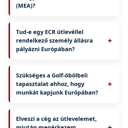
(MEA)?
kapcsolódó tapasztalataidat ellenőrzik.
Igen, büszkék vagyunk arra, hogy
regisztráltak vagyunk az Egyesült
Tud-e egy ECR útlevéllel
Külügyminisztériumnál. Engedélyszámunk:
+
rendelkező személy állásra
Mumbai/Partnership/5493853/2021.
pályázni Európában?
Igen, mind az ECR, mind az ECNR útlevéllel
rendelkezők pályázhatnak állásokra
Szükséges a Golf-öbölbeli
Európában, ha megfelelnek az állás és a
+
tapasztalat ahhoz, hogy
vízum követelményeinek.
munkát kapjunk Európában?
Nem. A Golf-öbölbeli tapasztalat nem
kötelező. A szakterületnek megfelelő
Elveszi a cég az útlevelemet,
tapasztalat elegendő.
+
miután megérkezem