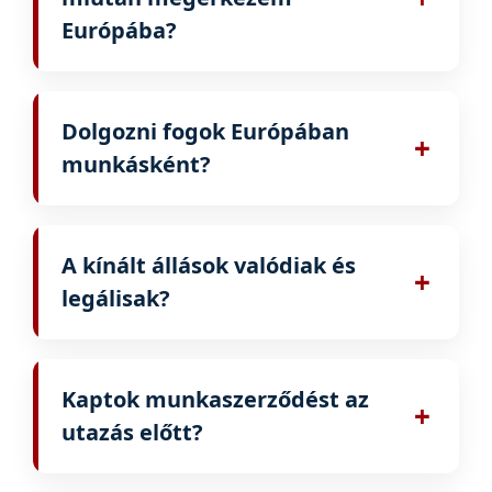
Európába?
Nem. Európában törvényellenes a
munkavállalók útlevelének megtartása. Az
Dolgozni fogok Európában
útleveled nálad marad.
+
munkásként?
Nem. Csak a szerződésedben megadott
pozícióban fogsz dolgozni, például
A kínált állások valódiak és
hegesztőként, villanyszerelőként,
+
legálisak?
szerelőként stb.
Igen. Minden, a BCM Group által kínált állás
ellenőrzött.
Kaptok munkaszerződést az
+
utazás előtt?
Igen. Írásos munkalehetőséget vagy