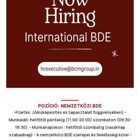
POZÍCIÓ: NEMZETKÖZI BDE
-Fizetés: (Alkuképesítés és tapasztalat függvényében) -
Munkaidő: hétfőtől péntekig (11:00-20:00) szombaton (09:30-
18:30). - Munkanapokon : hétfőtől szombatig (vasárnap
szabadnap) - A nemzetközi BDE szerepei és felelősségi körei -