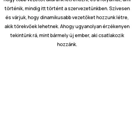
kiszolgálunk
történik, mindig itt történt a szervezetünkben. Szívesen
Szerbia
Tömeges és
és várjuk, hogy dinamikusabb vezetőket hozzunk létre,
projektszemélyzeti
Bulgária
akik törekvőek lehetnek. Ahogy ugyanolyan érzékenyen
megoldások
tekintünk rá, mint bármely új ember, aki csatlakozik
Horvátország
hozzánk.
Toborzási folyamat
Magyarország
kiszervezése (RPO)
Csehország
Málta