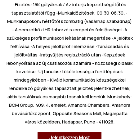
-Fizetés: 15K gólyáknak / Az interjú képzettségétől és
tapasztalatától függ -Munkaidőzítések: 09:30-06:30. -
Munkanapokon: hétfőtől szombatig (vasárnap szabadnap)
- A nemzetközi HR toborzó szerepei és felelősségei -A
szükséges profil munkaköri leírásának megértése -A jelöltek
felhívása -A helyes jelöltprofil elemzése -Tanácsadás és
jelöltváltás -Iratgyűjtés regisztráció után -Képzések
lebonyolítása az új csatlakozók számára - Közösségi oldalak
kezelése -Új tanulás: tökéletesség a fenti lépések
mindegyikében - Kiváló kommunikációs készségekkel
rendelkező gólyák és tapasztalt jelöltek jelentkezhetnek,
aktív tanulóknak és magabiztosnak kell lenniük. Munkahely:
BCM Group, 409, 4. emelet, Amanora Chambers, Amanora
bevásárlóközpont, Opposite Seasons Mall, Magarpatta
város közelében, Hadapsar, Pune –411028.
Jelentkezzen Most