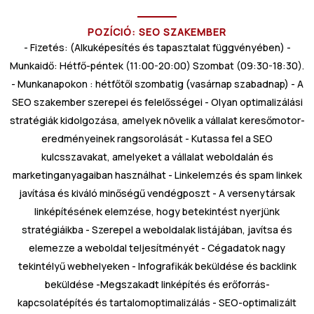
POZÍCIÓ: SEO SZAKEMBER
- Fizetés: (Alkuképesítés és tapasztalat függvényében) -
Munkaidő: Hétfő-péntek (11:00-20:00) Szombat (09:30-18:30).
- Munkanapokon : hétfőtől szombatig (vasárnap szabadnap) - A
SEO szakember szerepei és felelősségei - Olyan optimalizálási
stratégiák kidolgozása, amelyek növelik a vállalat keresőmotor-
eredményeinek rangsorolását - Kutassa fel a SEO
kulcsszavakat, amelyeket a vállalat weboldalán és
marketinganyagaiban használhat - Linkelemzés és spam linkek
javítása és kiváló minőségű vendégposzt - A versenytársak
linképítésének elemzése, hogy betekintést nyerjünk
stratégiáikba - Szerepel a weboldalak listájában, javítsa és
elemezze a weboldal teljesítményét - Cégadatok nagy
tekintélyű webhelyeken - Infografikák beküldése és backlink
beküldése -Megszakadt linképítés és erőforrás-
kapcsolatépítés és tartalomoptimalizálás - SEO-optimalizált