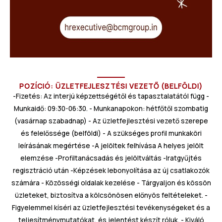
POZÍCIÓ: ÜZLETFEJLESZTÉSI VEZETŐ (BELFÖLDI)
-Fizetés: Az interjú képzettségétől és tapasztalatától függ -
Munkaidő: 09:30-06:30. - Munkanapokon: hétfőtől szombatig
(vasárnap szabadnap) - Az üzletfejlesztési vezető szerepe
és felelőssége (belföldi) - A szükséges profil munkaköri
leírásának megértése -A jelöltek felhívása A helyes jelölt
elemzése -Profiltanácsadás és jelöltváltás -Iratgyűjtés
regisztráció után -Képzések lebonyolítása az új csatlakozók
számára - Közösségi oldalak kezelése - Tárgyaljon és kössön
üzleteket, biztosítva a kölcsönösen előnyös feltételeket. -
Figyelemmel kíséri az üzletfejlesztési tevékenységeket és a
teljesítménymutatókat, és jelentést készít róluk. - Kiváló