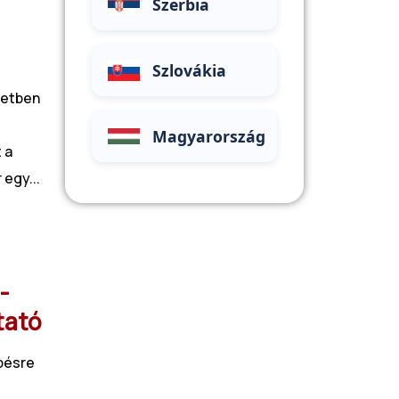
Szerbia
Szlovákia
zetben
Magyarország
 a
 egy...
-
tató
pésre