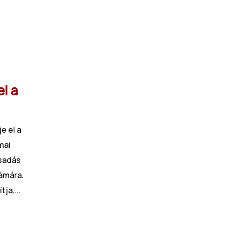
l a
e el a
mai
csadás
ámára.
ja,...