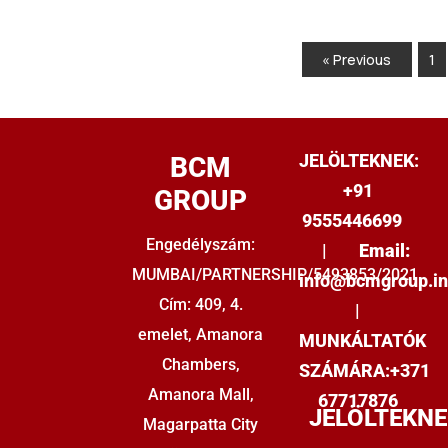
« Previous
1
JELÖLTEKNEK:
BCM
+91
GROUP
9555446699
Engedélyszám:
|
Email:
MUMBAI/PARTNERSHIP/5493853/2021
info@bcmgroup.i
Cím: 409, 4.
|
emelet, Amanora
MUNKÁLTATÓK
Chambers,
SZÁMÁRA:+
371
Amanora Mall,
67717876
JELÖLTEKNE
Magarpatta City