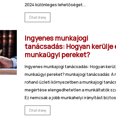
2024 különleges lehetőséget...
Čítať ďalej
Ingyenes munkajogi
tanácsadás: Hogyan kerülje e
munkaügyi pereket?
Ingyenes munkajogi tanácsadás: Hogyan kerülj
munkaügyi pereket? munkajogi tanácsadás A 
rohanó üzleti környezetben a munkajogi taná
megértése elengedhetetlen a munkáltatók sz
Ez nemcsak a jobb munkahelyi irányítást biztosít
Čítať ďalej