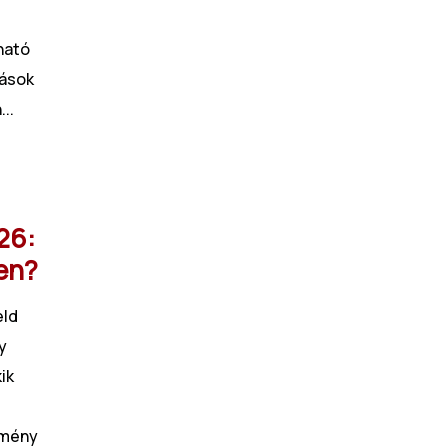
ható
zások
..
26:
en?
eld
y
ik
zmény