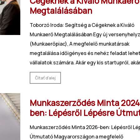
Cégeknek a Kiváló Munkaerő
Megtalálásában
Toborzó Iroda: Segítség a Cégeknek a Kiváló
Munkaerő Megtalálásában Egy új versenyhely
(Munkaerőpiac), A megfelelő munkatársak
megtalálása időigényes és nehéz feladat lehet
vállalatok számára. Akár egy kis startupról, akár
Čítať ďalej
Munkaszerződés Minta 2024
ben: Lépésről Lépésre Útmu
Munkaszerződés Minta 2026-ben: Lépésről Lé
Útmutató Magyarországon a megfelelő