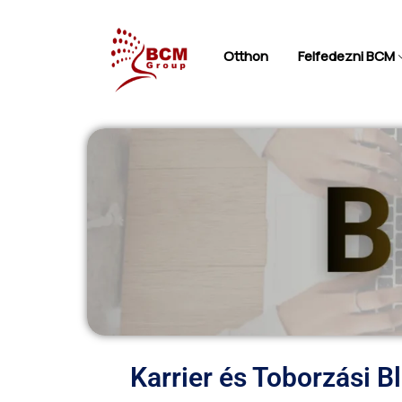
Otthon
Felfedezni BCM
Karrier és Toborzási B