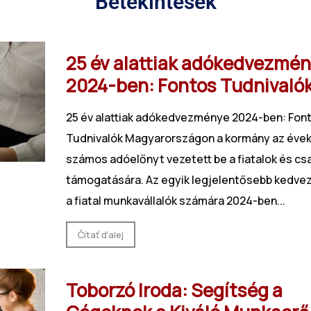
Betekintések
25 év alattiak adókedvezmé
2024-ben: Fontos Tudnivaló
25 év alattiak adókedvezménye 2024-ben: Fon
Tudnivalók Magyarországon a kormány az évek
számos adóelőnyt vezetett be a fiatalok és cs
támogatására. Az egyik legjelentősebb kedv
a fiatal munkavállalók számára 2024-ben...
Čítať ďalej
Toborzó Iroda: Segítség a