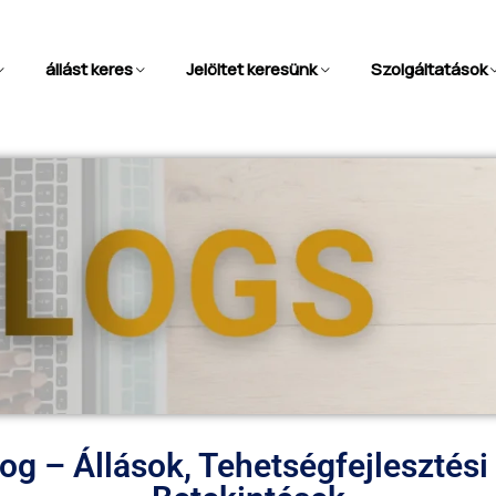
állást keres
Jelöltet keresünk
Szolgáltatások
log – Állások, Tehetségfejlesztés