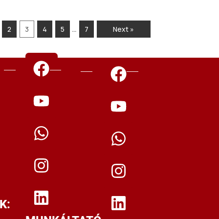
…
2
3
4
5
7
Next »
n
K: