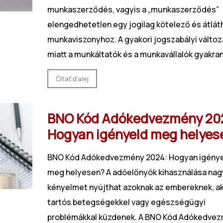
munkaszerződés, vagyis a „munkaszerződés”
elengedhetetlen egy jogilag kötelező és átlát
munkaviszonyhoz. A gyakori jogszabályi válto
miatt a munkáltatók és a munkavállalók gyakran.
Čítať ďalej
BNO Kód Adókedvezmény 20
Hogyan igényeld meg helyes
BNO Kód Adókedvezmény 2024: Hogyan igény
meg helyesen? A adóelőnyök kihasználása nag
kényelmet nyújthat azoknak az embereknek, ak
tartós betegségekkel vagy egészségügyi
problémákkal küzdenek. A BNO Kód Adókedve