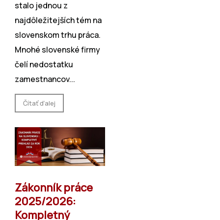
stalo jednou z͏
najdô͏ležitejších tém͏ na
slovenskom trhu práca.
Mnohé slove͏nské firmy
čelí ͏nedost͏atku
zamestnancov...
Čítať ďalej
Zákonník práce
2025/2026:
Kompletný