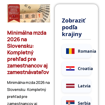
zamestnávateľov
Oblasti Zákonnej
Slovenia
Súladu
Odvetvia, ktoré BCM
Srbsko
Zobraziť
obsluhuje
Hromadný Nábor
podľa
Bulharsko
Minimálna mzda
krajiny
Riešenia RPO
2026 na
Maďarsko
Slovensku:
Romania
Kompletný
Česká republika
prehľad pre
Malta
zamestnancov aj
Croatia
zamestnávateľov
Minimálna mzda 2026 na
Latvia
Slovensku: Kompletný
prehľad pre
Serbia
zamestnancov aj