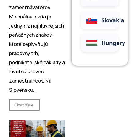
zamestnávateľov
Minimálna mzda je
Slovakia
jedným z najhlavne͏jších
peňažných znakov,
Hungary
ktoré ovplyvňujú
pracovný trh,
podnikateľské náklady a
životnú úroveň
zamestnancov. Na
Slovensku...
Čítať ďalej