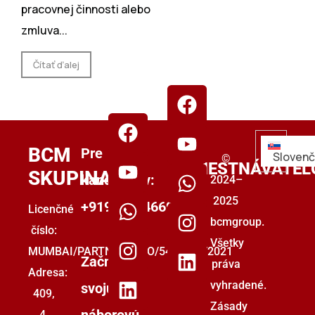
pracovnej činnosti alebo
zmluva...
Čítať ďalej
PRE
BCM
Pre
Slovenč
©
ZAMESTNÁVATEĽ
SKUPINA
kandidátov:
2024–
2025
+919555446699
Licenčné
bcmgroup.
číslo:
Všetky
MUMBAI/PARTNERSTVO/5493853/2021
Začnite
práva
Adresa:
vyhradené.
svoju
409,
Zásady
náborovú
4.