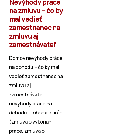
Nevýhody práce
na zmluvu – čo by
mal vedieť
zamestnanec na
zmluvu aj
zamestnávateľ
Domov nevýhody práce
na dohodu – čo by mal
vedieť zamestnanec na
zmluvu aj
zamestnávateľ
nevýhody práce na
dohodu: Dohoda o práci
(zmluva o vykonaní
práce, zmluva o