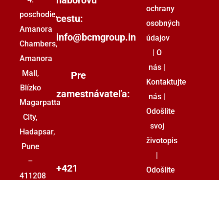
ochrany
poschodie,
cestu:
osobných
Amanora
info@bcmgroup.in
údajov
Chambers,
|
O
Amanora
nás
|
Mall,
Pre
Kontaktujte
Blízko
zamestnávateľa:
nás
|
Magarpatta
Odošlite
City,
svoj
Hadapsar,
životopis
Pune
|
–
+421
Odošlite
411208
svoje
02/222
požiadavky
002