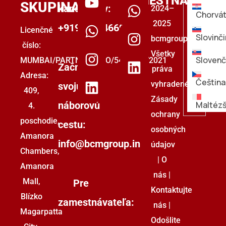
ZAMESTNÁVATEĽ
SKUPINA
kandidátov:
2024–
Chorvát
2025
+919555446699
Licenčné
Slovinč
bcmgroup.
číslo:
Všetky
Slovenč
MUMBAI/PARTNERSTVO/5493853/2021
Začnite
práva
Adresa:
Čeština
vyhradené.
svoju
409,
Zásady
náborovú
Maltézš
4.
ochrany
poschodie,
cestu:
osobných
Amanora
info@bcmgroup.in
údajov
Chambers,
|
O
Amanora
nás
|
Mall,
Pre
Kontaktujte
Blízko
zamestnávateľa:
nás
|
Magarpatta
Odošlite