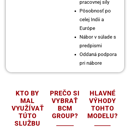
pracovnej sily
Pôsobnosť po
celej Indii a
Európe
Nábor v súlade s
predpismi
Oddaná podpora
pri nábore
KTO BY
PREČO SI
HLAVNÉ
MAL
VYBRAŤ
VÝHODY
VYUŽÍVAŤ
BCM
TOHTO
TÚTO
GROUP?
MODELU?
SLUŽBU