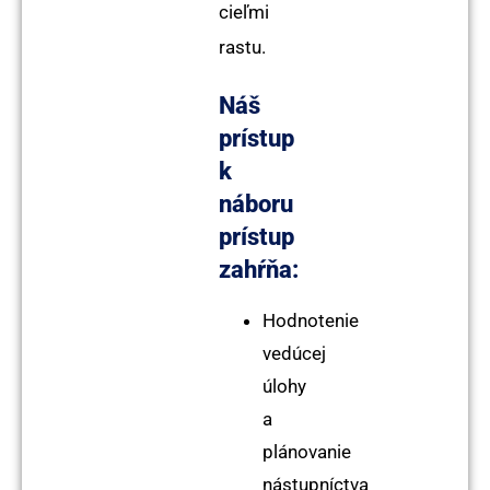
cieľmi
rastu.
Náš
prístup
k
náboru
prístup
zahŕňa:
Hodnotenie
vedúcej
úlohy
a
plánovanie
nástupníctva