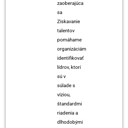
zaoberajúca
sa
Získavanie
talentov
pomáhame
organizáciám
identifikovať
lídrov, ktorí
sú v
súlade s
víziou,
štandardmi
riadenia a
dlhodobými