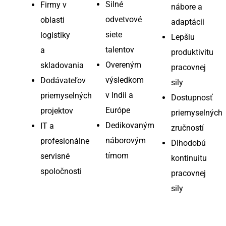
Silné
Firmy v
nábore a
odvetvové
oblasti
adaptácii
siete
logistiky
Lepšiu
talentov
a
produktivitu
Overeným
skladovania
pracovnej
výsledkom
Dodávateľov
sily
v Indii a
priemyselných
Dostupnosť
Európe
projektov
priemyselných
Dedikovaným
IT a
zručností
náborovým
profesionálne
Dlhodobú
tímom
servisné
kontinuitu
spoločnosti
pracovnej
sily