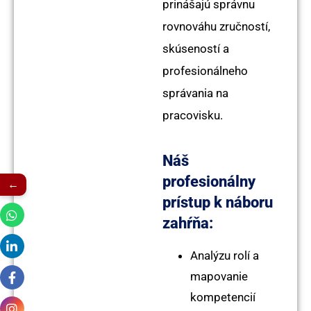
prinášajú správnu
rovnováhu zručností,
skúseností a
profesionálneho
správania na
pracovisku.
Náš
profesionálny
←
prístup k náboru
zahŕňa:
Analýzu rolí a
mapovanie
kompetencií