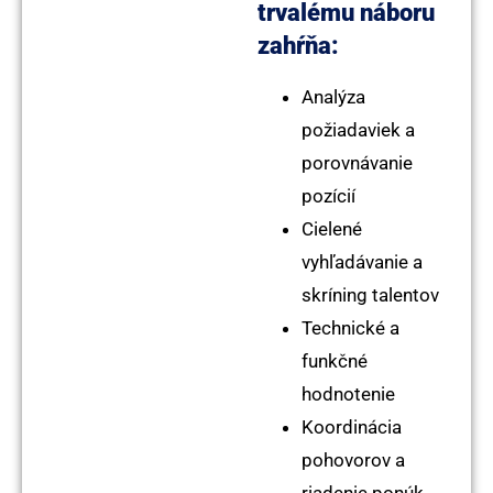
trvalému náboru
zahŕňa:
Analýza
požiadaviek a
porovnávanie
pozícií
Cielené
vyhľadávanie a
skríning talentov
Technické a
funkčné
hodnotenie
Koordinácia
pohovorov a
riadenie ponúk