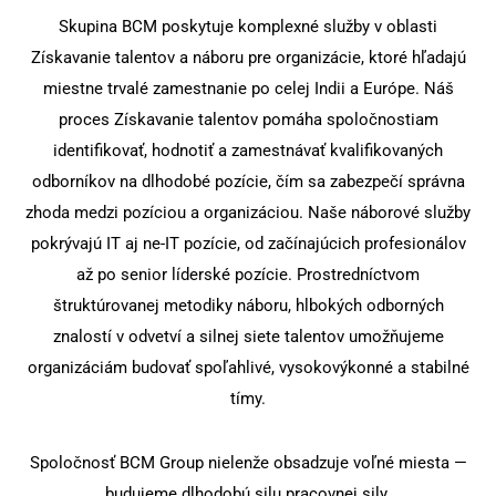
zamestnávateľov
Oblasti Zákonnej
Skupina BCM poskytuje komplexné služby v oblasti
Slovenia
Získavanie talentov a náboru pre organizácie, ktoré hľadajú
Súladu
Odvetvia, ktoré BCM
Srbsko
miestne trvalé zamestnanie po celej Indii a Európe. Náš
obsluhuje
Hromadný Nábor
proces Získavanie talentov pomáha spoločnostiam
Bulharsko
identifikovať, hodnotiť a zamestnávať kvalifikovaných
Riešenia RPO
odborníkov na dlhodobé pozície, čím sa zabezpečí správna
Maďarsko
zhoda medzi pozíciou a organizáciou. Naše náborové služby
pokrývajú IT aj ne-IT pozície, od začínajúcich profesionálov
Česká republika
až po senior líderské pozície. Prostredníctvom
Malta
štruktúrovanej metodiky náboru, hlbokých odborných
znalostí v odvetví a silnej siete talentov umožňujeme
organizáciám budovať spoľahlivé, vysokovýkonné a stabilné
tímy.
Spoločnosť BCM Group nielenže obsadzuje voľné miesta —
budujeme dlhodobú silu pracovnej sily.