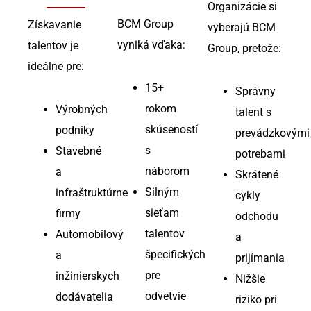
Organizácie si
BCM Group
Získavanie
vyberajú BCM
vyniká vďaka:
talentov je
Group, pretože:
ideálne pre:
15+
Správny
rokom
Výrobných
talent s
skúseností
podniky
prevádzkovými
s
Stavebné
potrebami
náborom
a
Skrátené
Silným
infraštruktúrne
cykly
sieťam
firmy
odchodu
talentov
Automobilový
a
špecifických
a
prijímania
pre
inžinierskych
Nižšie
odvetvie
dodávatelia
riziko pri