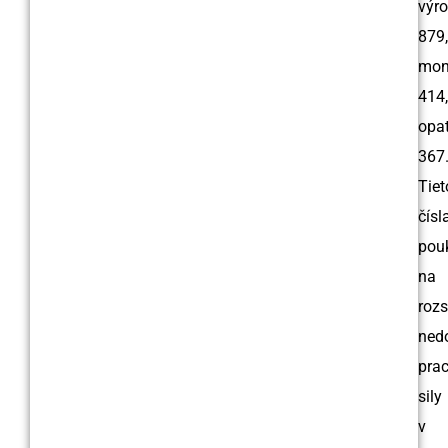
výr
879,
mon
414,
opat
367
Tiet
čísl
pou
na
rozs
ned
pra
sily
v