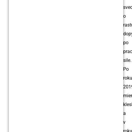
sved
o
ras
dop
po
pra
sile.
Po
rok
201
mie
kles
a
v
rok