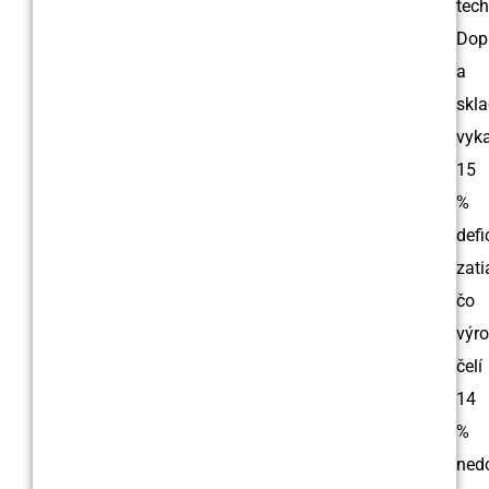
tech
Dop
a
skl
vyk
15
%
defic
zati
čo
výr
čelí
14
%
nedo