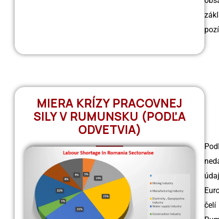
obs
zák
pozí
MIERA KRÍZY PRACOVNEJ
SILY V RUMUNSKU (PODĽA
ODVETVIA)
Pod
ned
úda
Eur
čelí