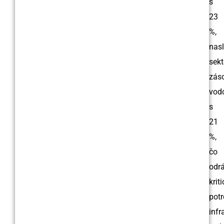
s
23
%,
nas
sek
zás
vod
s
21
%,
čo
odr
krit
pot
infr