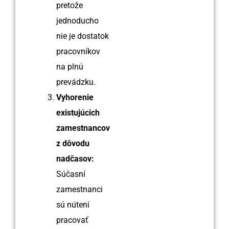
pretože
jednoducho
nie je dostatok
pracovníkov
na plnú
prevádzku.
Vyhorenie
existujúcich
zamestnancov
z dôvodu
nadčasov:
Súčasní
zamestnanci
sú nútení
pracovať