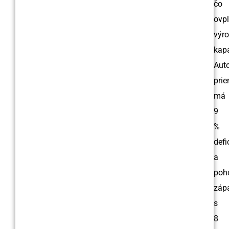
čo
ovp
výr
kapa
Aut
pri
má
9
%
defi
a
poh
záp
s
8