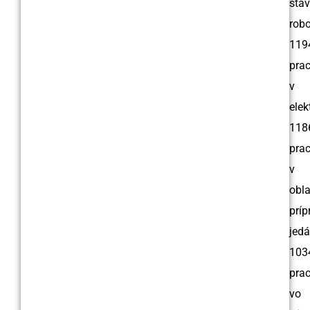
stav
robo
119
prac
v
elek
118
prac
v
obla
príp
jedá
103
prac
vo