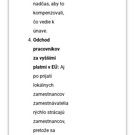
nadčas, aby to
kompenzovali,
čo vedie k
únave.
Odchod
pracovníkov
za vyššími
platmi v EÚ:
Aj
po prijatí
lokálnych
zamestnancov
zamestnávatelia
rýchlo strácajú
zamestnancov,
pretože sa