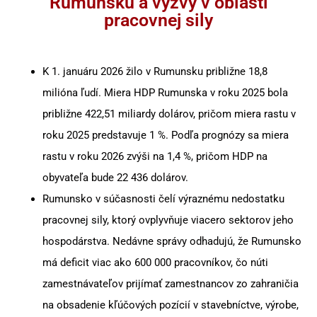
Rumunsku a výzvy v oblasti
zamestnávateľov
pracovnej sily
Oblasti Zákonnej
Slovenia
Súladu
Odvetvia, ktoré BCM
Srbsko
obsluhuje
K 1. januáru 2026 žilo v Rumunsku približne 18,8
Hromadný Nábor
Bulharsko
milióna ľudí. Miera HDP Rumunska v roku 2025 bola
Riešenia RPO
približne 422,51 miliardy dolárov, pričom miera rastu v
Maďarsko
roku 2025 predstavuje 1 %. Podľa prognózy sa miera
rastu v roku 2026 zvýši na 1,4 %, pričom HDP na
Česká republika
obyvateľa bude 22 436 dolárov.
Malta
Rumunsko v súčasnosti čelí výraznému nedostatku
pracovnej sily, ktorý ovplyvňuje viacero sektorov jeho
hospodárstva. Nedávne správy odhadujú, že Rumunsko
má deficit viac ako 600 000 pracovníkov, čo núti
zamestnávateľov prijímať zamestnancov zo zahraničia
na obsadenie kľúčových pozícií v stavebníctve, výrobe,