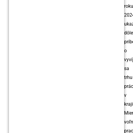
rok
202
uka
dôle
príb
o
vyv
sa
trhu
prá
v
kraj
Mie
voľ
pra