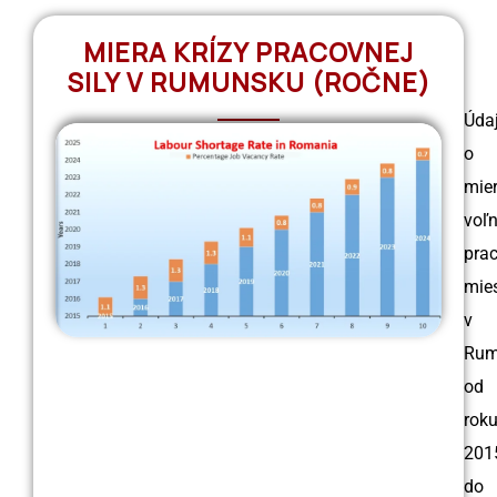
MIERA KRÍZY PRACOVNEJ
SILY V RUMUNSKU (ROČNE)
Úda
o
mie
voľ
pra
mie
v
Rum
od
rok
201
do