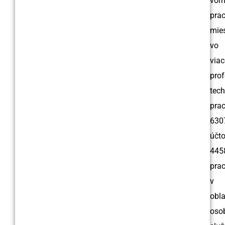
voľ
pra
mie
vo
viac
prof
tech
prac
630
účto
445
prac
v
obla
oso