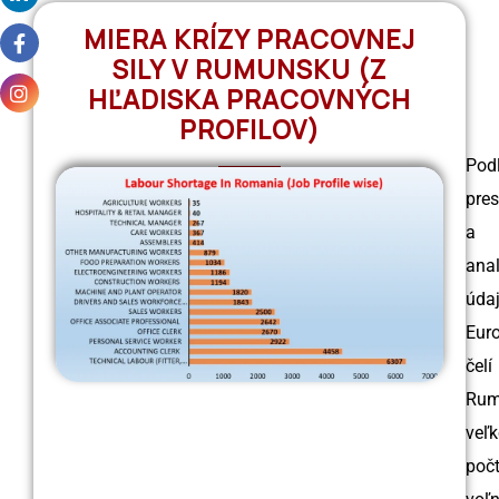
MIERA KRÍZY PRACOVNEJ
SILY V RUMUNSKU (Z
HĽADISKA PRACOVNÝCH
PROFILOV)
Pod
pre
a
ana
úda
Eur
čelí
Rum
veľ
poč