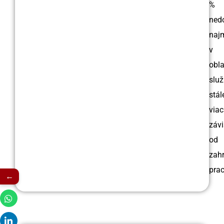
%
ned
naj
v
obla
slu
stál
viac
závi
od
zah
prac
←