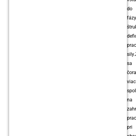
do
fáz
štru
defi
pra
sily.
sa
čor
viac
spol
na
zah
pra
pri