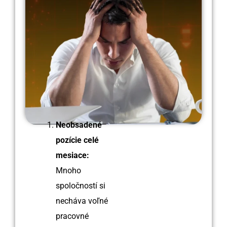
Neobsadené
pozície celé
mesiace:
Mnoho
spoločností si
necháva voľné
pracovné