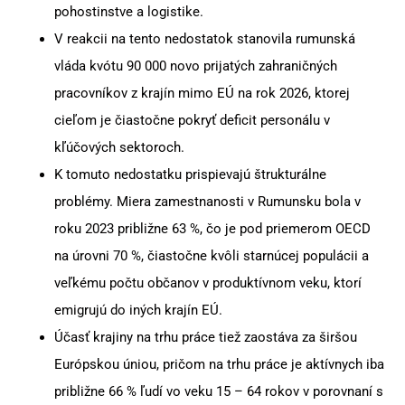
pohostinstve a logistike.
V reakcii na tento nedostatok stanovila rumunská
vláda kvótu 90 000 novo prijatých zahraničných
pracovníkov z krajín mimo EÚ na rok 2026, ktorej
cieľom je čiastočne pokryť deficit personálu v
kľúčových sektoroch.
K tomuto nedostatku prispievajú štrukturálne
problémy. Miera zamestnanosti v Rumunsku bola v
roku 2023 približne 63 %, čo je pod priemerom OECD
na úrovni 70 %, čiastočne kvôli starnúcej populácii a
veľkému počtu občanov v produktívnom veku, ktorí
emigrujú do iných krajín EÚ.
Účasť krajiny na trhu práce tiež zaostáva za širšou
Európskou úniou, pričom na trhu práce je aktívnych iba
približne 66 % ľudí vo veku 15 – 64 rokov v porovnaní s