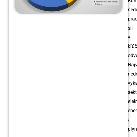
Rum
ned
pra
síl
v
kľú
odve
Naj
ned
vyk
sekt
elek
ener
a
ply