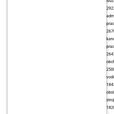
služ
292
admi
prac
267
kanc
prac
264
obc
250
vodi
184
obs
stro
182