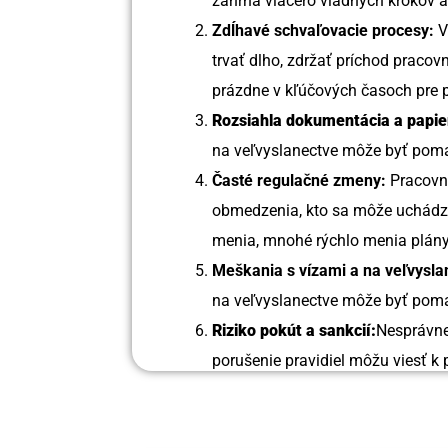
zahŕňa viacero vládnych krokov 
Zdĺhavé schvaľovacie procesy:
V
trvať dlho, zdržať príchod pracov
prázdne v kľúčových časoch pre 
Rozsiahla dokumentácia a papie
na veľvyslanectve môže byť poma
Časté regulačné zmeny:
Pracovn
obmedzenia, kto sa môže uchádz
menia, mnohé rýchlo menia plány
Meškania s vízami a na veľvysla
na veľvyslanectve môže byť poma
Riziko pokút a sankcií:
Nesprávne
porušenie pravidiel môžu viesť 