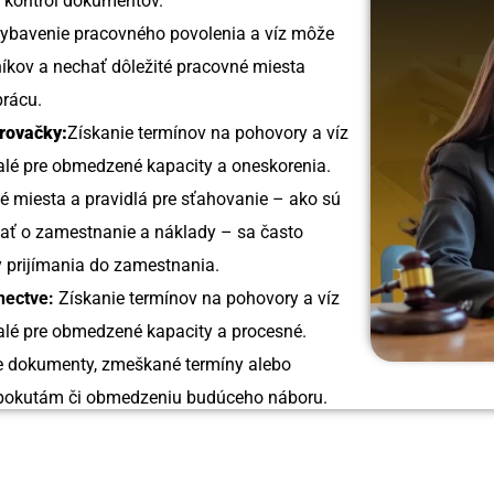
a kontrol dokumentov.
ybavenie pracovného povolenia a víz môže
níkov a nechať dôležité pracovné miesta
prácu.
rovačky:
Získanie termínov na pohovory a víz
lé pre obmedzené kapacity a oneskorenia.
é miesta a pravidlá pre sťahovanie – ako sú
ať o zamestnanie a náklady – sa často
 prijímania do zamestnania.
nectve:
Získanie termínov na pohovory a víz
lé pre obmedzené kapacity a procesné.
 dokumenty, zmeškané termíny alebo
k pokutám či obmedzeniu budúceho náboru.