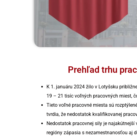
Prehľad trhu prac
K 1. januáru 2024 žilo v Lotyšsku približ
19 – 21 tisíc voľných pracovných miest, 
Tieto voľné pracovné miesta sú rozptýlené
tvrdia, že nedostatok kvalifikovanej prac
Nedostatok pracovnej sily je najakútnejší
regióny zápasia s nezamestnanosťou aj d