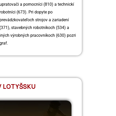
upratovači a pomocníci (810) a technickí
robotníci (673). Pri dopyte po
prevádzkovateľoch strojov a zariadení
(371), stavebných robotníkoch (534) a
iných výrobných pracovníkoch (630) pozri
graf.
V LOTYŠSKU