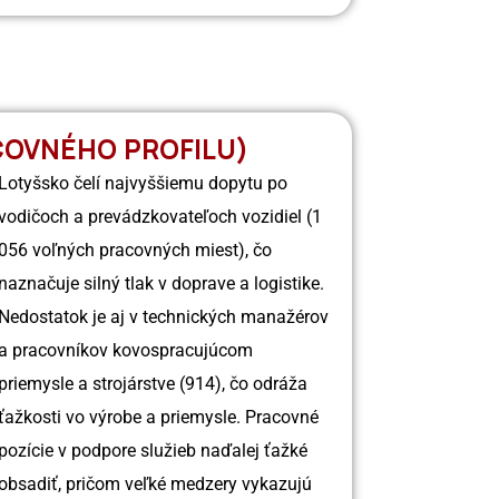
COVNÉHO PROFILU)
Lotyšsko čelí najvyššiemu dopytu po
vodičoch a prevádzkovateľoch vozidiel (1
056 voľných pracovných miest), čo
naznačuje silný tlak v doprave a logistike.
Nedostatok je aj v technických manažérov
a pracovníkov kovospracujúcom
priemysle a strojárstve (914), čo odráža
ťažkosti vo výrobe a priemysle. Pracovné
pozície v podpore služieb naďalej ťažké
obsadiť, pričom veľké medzery vykazujú