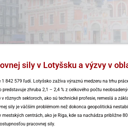
ovnej sily v Lotyšsku a výzvy v obla
ne 1 842 579 ľudí. Lotyšsko zažíva výraznú medzeru na trhu prác
čo predstavuje zhruba 2,1 – 2,4 % z celkového počtu neobsaden
 v rôznych sektoroch, ako sú technické profesie, remeslá a zák
ovnej sily je väčším problémom než dokonca geopolitická nestabil
 v mestských centrách, ako je Riga, kde sa nachádza približne 80
ostupnosťou pracovnej sily.