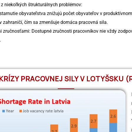
 z niekoľkých štrukturálnych problémov:
starnutie obyvateľstva znižujú počet obyvateľov v produktívnom
 zahraničí, čím sa zmenšuje domáca pracovná sila.
zručnosťami: Dostupné zručnosti pracovníkov nie vždy zodpo
.
KRÍZY PRACOVNEJ SILY V LOTYŠSKU 