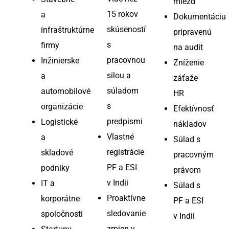
miezd
15 rokov
a
Dokumentáciu
skúseností
infraštruktúrne
pripravenú
s
firmy
na audit
pracovnou
Inžinierske
Zníženie
silou a
a
záťaže
súladom
automobilové
HR
s
organizácie
Efektívnosť
predpismi
Logistické
nákladov
Vlastné
a
Súlad s
registrácie
skladové
pracovným
PF a ESI
podniky
právom
v Indii
IT a
Súlad s
Proaktívne
korporátne
PF a ESI
sledovanie
spoločnosti
v Indii
zmien v