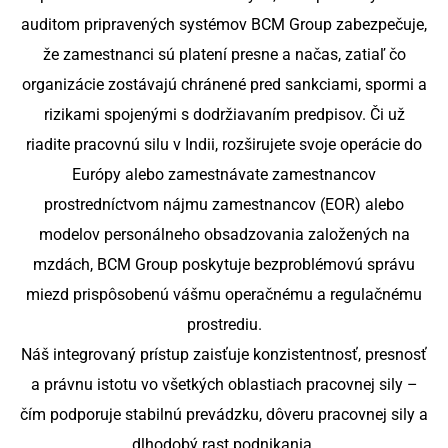
auditom pripravených systémov BCM Group zabezpečuje,
že zamestnanci sú platení presne a načas, zatiaľ čo
organizácie zostávajú chránené pred sankciami, spormi a
rizikami spojenými s dodržiavaním predpisov.
Či už
riadite pracovnú silu v Indii, rozširujete svoje operácie do
Európy alebo zamestnávate zamestnancov
prostredníctvom nájmu zamestnancov (EOR) alebo
modelov personálneho obsadzovania založených na
mzdách, BCM Group poskytuje bezproblémovú správu
miezd prispôsobenú vášmu operačnému a regulačnému
prostrediu.
Náš integrovaný prístup zaisťuje konzistentnosť, presnosť
a právnu istotu vo všetkých oblastiach pracovnej sily –
čím podporuje stabilnú prevádzku, dôveru pracovnej sily a
dlhodobý rast podnikania.