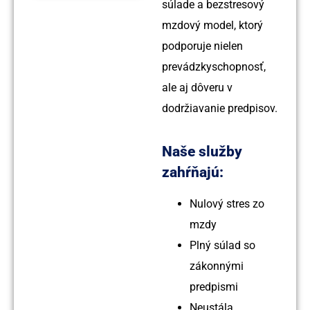
súlade a bezstresový
mzdový model, ktorý
podporuje nielen
prevádzkyschopnosť,
ale aj dôveru v
dodržiavanie predpisov.
Naše služby
zahŕňajú:
Nulový stres zo
mzdy
Plný súlad so
zákonnými
predpismi
Neustála