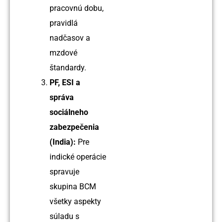
pracovnú dobu,
pravidlá
nadčasov a
mzdové
štandardy.
PF, ESI a
správa
sociálneho
zabezpečenia
(India):
Pre
indické operácie
spravuje
skupina BCM
všetky aspekty
súladu s