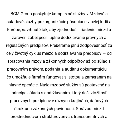
zamestnávateľov
Oblasti Zákonnej
Slovenia
BCM Group poskytuje komplexné služby v Mzdové a
Súladu
Odvetvia, ktoré BCM
Srbsko
súladové služby pre organizácie pôsobiace v celej Indii a
obsluhuje
Hromadný Nábor
Európe, navrhnuté tak, aby zjednodušili riadenie miezd a
Bulharsko
zároveň zabezpečili úplné dodržiavanie právnych a
Riešenia RPO
regulačných predpisov. Preberáme plnú zodpovednosť za
Maďarsko
celý životný cyklus miezd a dodržiavania predpisov — od
Česká republika
spracovania mzdy a zákonných odpočtov až po súlad s
pracovným právom, podania a auditnú dokumentáciu —
Malta
čo umožňuje firmám fungovať s istotou a zameraním na
hlavné operácie. Naše mzdové služby sú postavené na
princípe súladu s dodržiavaním, ktorý rieši zložitosť
pracovných predpisov v rôznych krajinách, daňových
štruktúr a zákonných povinností. Správou miezd
prostredníctvom štruktúrovaných, transparentných a