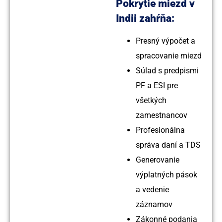
Pokrytie miezd v
Indii zahŕňa:
Presný výpočet a
spracovanie miezd
Súlad s predpismi
PF a ESI pre
všetkých
zamestnancov
Profesionálna
správa daní a TDS
Generovanie
výplatných pások
a vedenie
záznamov
Zákonné podania