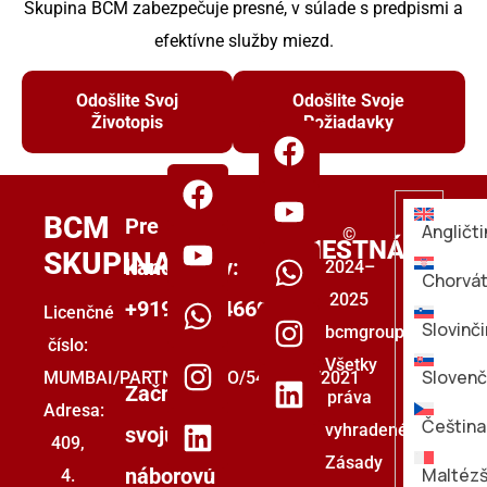
Skupina BCM zabezpečuje presné, v súlade s predpismi a
efektívne služby miezd.
Odošlite Svoj
Odošlite Svoje
Životopis
Požiadavky
PRE
BCM
Pre
Angličti
©
ZAMESTNÁVATEĽ
SKUPINA
kandidátov:
2024–
Chorvát
2025
+919555446699
Licenčné
Slovinč
bcmgroup.
číslo:
Všetky
Slovenč
MUMBAI/PARTNERSTVO/5493853/2021
Začnite
práva
Adresa:
Čeština
vyhradené.
svoju
409,
Zásady
náborovú
Maltézš
4.