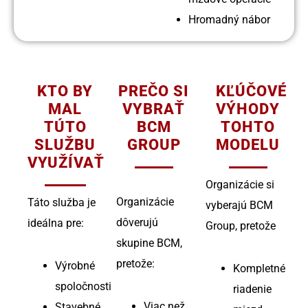
Hromadný nábor
KTO BY
PREČO SI
KĽÚČOVÉ
MAL
VYBRAŤ
VÝHODY
TÚTO
BCM
TOHTO
SLUŽBU
GROUP
MODELU
VYUŽÍVAŤ
Organizácie si
Organizácie
Táto služba je
vyberajú BCM
dôverujú
ideálna pre:
Group, pretože
skupine BCM,
pretože:
Výrobné
Kompletné
spoločnosti
riadenie
Viac než
Stavebné