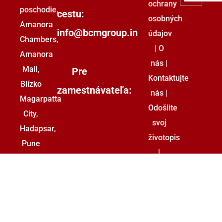
ochrany
poschodie,
cestu:
osobných
Amanora
info@bcmgroup.in
údajov
Chambers,
|
O
Amanora
nás
|
Mall,
Pre
Kontaktujte
Blízko
zamestnávateľa:
nás
|
Magarpatta
Odošlite
City,
svoj
Hadapsar,
životopis
Pune
|
–
+421
Odošlite
411208
svoje
02/222
požiadavky
002
55