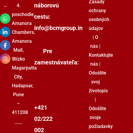
Zásady
náborovú
zamestnávateľov
←
4.
Oblasti Zákonnej
Slovenia
ochrany
poschodie,
Súladu
cestu:
Odvetvia, ktoré BCM
osobných
Amanora
Srbsko
info@bcmgroup.in
obsluhuje
údajov
Hromadný Nábor
Chambers,
|
O
Bulharsko
Amanora
Riešenia RPO
nás
|
Mall,
Pre
Maďarsko
Kontaktujte
Blízko
zamestnávateľa:
nás
|
Česká republika
Magarpatta
Odošlite
City,
Malta
svoj
Hadapsar,
životopis
Pune
|
–
+421
Odošlite
411208
svoje
02/222
požiadavky
002