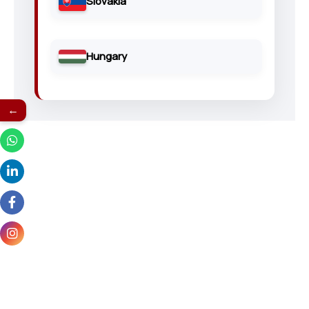
Slovakia
Hungary
←