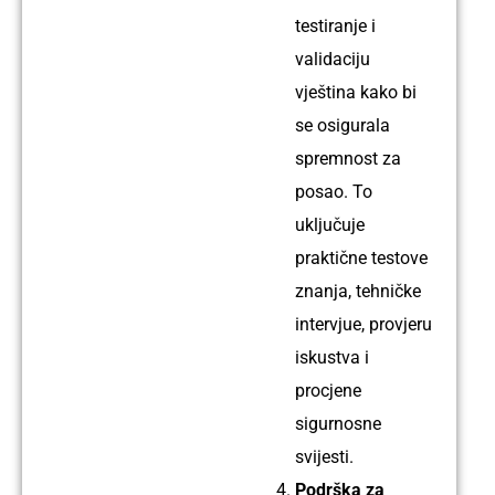
Zavarivač
testiranje i
TIG i
validaciju
ARC
vještina kako bi
postupkom
se osigurala
Iskustvo:
spremnost za
20
posao. To
godina
uključuje
praktične testove
znanja, tehničke
Ime:
intervjue, provjeru
Kailash
iskustva i
Profil:
procjene
Zavarivač
sigurnosne
TIG i
svijesti.
ARC
Podrška za