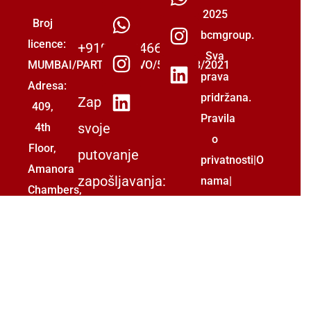
2025
Broj
bcmgroup.
licence:
+919555446699
Sva
MUMBAI/PARTNERSTVO/5493853/2021
prava
Adresa:
pridržana.
Započnite
409,
Pravila
svoje
4th
o
Floor,
putovanje
privatnosti
|
O
Amanora
zapošljavanja:
nama
|
Chambers,
Kontaktirajte
info@bcmgroup.in
Amanora
nas
|
Mall,
Pošaljite
U
svoj
blizini
životopis
grada
|