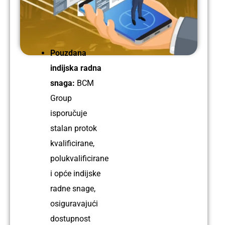
Ime:
Petta
Profil:
Pouzdana
Električar
indijska radna
Iskustvo:
snaga:
BCM
9
Group
godina
isporučuje
stalan protok
kvalificirane,
Ime:
polukvalificirane
Rajesh
i opće indijske
Profil:
radne snage,
Električar
osiguravajući
Iskustvo:
dostupnost