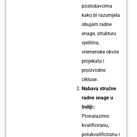
Električar
poslodavcima
Iskustvo:
kako bi razumjela
11
obujam radne
godina
snage, strukturu
vještina,
vremenske okvire
Ime:
projekata i
Linto
proizvodne
Profil:
cikluse.
Električar
Nabava stručne
Iskustvo:
radne snage u
13
Indiji::
godina
Pronalazimo
kvalificiranu,
polukvalificiranu i