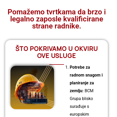
godina
Pomažemo tvrtkama da brzo i
legalno zaposle kvalificirane
Ime:
strane radnike.
Petta
Profil:
ŠTO POKRIVAMO U OKVIRU
Električar
OVE USLUGE
Iskustvo:
9
Potrebe za
godina
radnom snagom i
planiranje za
zemlju:
BCM
Ime:
Grupa blisko
Rajesh
surađuje s
Profil:
europskim