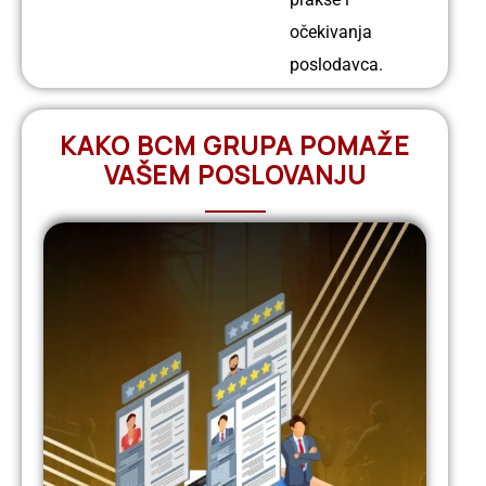
Profil:
očekivanja
Električar
poslodavca.
Iskustvo:
11
godina
KAKO BCM GRUPA POMAŽE
VAŠEM POSLOVANJU
Ime:
Anoj
Profil:
Električar
Iskustvo:
11
godina