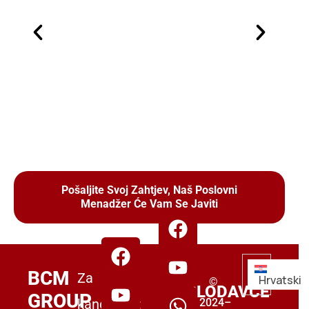
Pošaljite Svoj Zahtjev, Naš Poslovni
Menadžer Će Vam Se Javiti
ZA
BCM
Za
Hrvatski
©
POSLODAVCE
GROUP
kandidate:
2024–