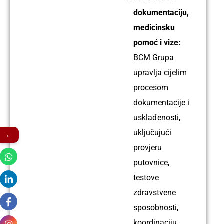
postupkom
dokumentaciju,
Iskustvo:
medicinsku
11
pomoć i vize:
godina
BCM Grupa
upravlja cijelim
procesom
Ime:
dokumentacije i
Balkrishna
usklađenosti,
Profil:
uključujući
←
Zavarivač
provjeru
TIG i
putovnice,
ARC
testove
postupkom
zdravstvene
Iskustvo:
sposobnosti,
13
koordinaciju