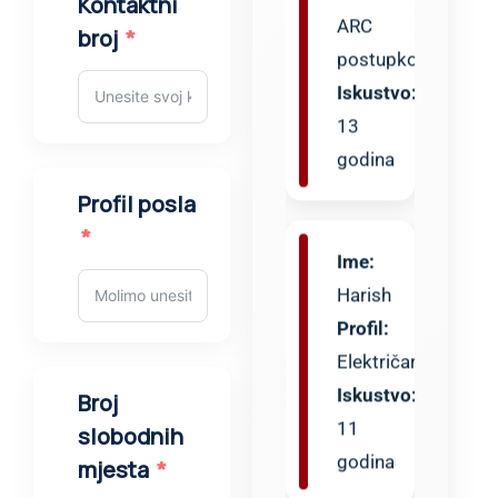
Kontaktni
Iskustvo:
broj
13
godina
Ime:
Profil posla
Harish
Profil:
Električar
Iskustvo:
11
godina
Broj
slobodnih
mjesta
Ime: