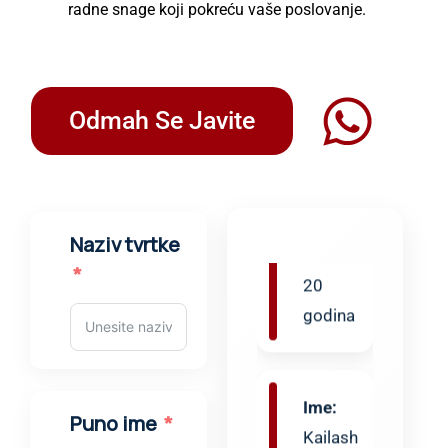
radne snage koji pokreću vaše poslovanje.
Sugreem
Profil:
Zavarivač
TIG i
Odmah Se Javite
ARC
postupkom
Iskustvo:
20
Naziv tvrtke
godina
Ime:
Kailash
Profil:
Puno ime
Zavarivač