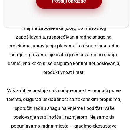
Pošalji obrazac
Grupe, mrežama talenata usklađenim s industrijom i
sustavima za radnu snagu koji su prvenstveno
usklađeni s propisima. Od zapošljavanja u inozemstvu
Ime:
i najma zaposlenika (EOR) do masovnog
shambhu
zapošljavanja, raspoređivanja radne snage na
Profil:
projektima, upravljanja plaćama i outsourcinga radne
Zavarivač
snage – pružamo cjelovita rješenja za radnu snagu
TIG i
osmišljena kako bi se osigurao kontinuitet poslovanja,
ARC
produktivnost i rast.
postupkom
Iskustvo:
Vaš zahtjev postaje naša odgovornost – pronaći prave
15
talente, osigurati usklađenost sa zakonskim propisima,
godina
isporučiti radnu snagu na vrijeme i podržati vaše
poslovanje stabilnošću i razmjerom. Ne samo da
popunjavamo radna mjesta – gradimo ekosustave
Ime: