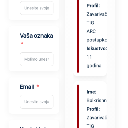
TIG i
ARC
postupkom
Iskustvo:
Vaša oznaka
11
godina
Ime:
Balkrishna
Email
Profil:
Zavarivač
TIG i
ARC
postupkom