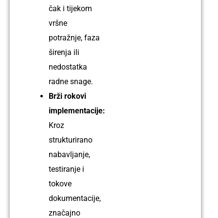
11
čak i tijekom
godina
vršne
potražnje, faza
širenja ili
Ime:
nedostatka
Linto
radne snage.
Profil:
Brži rokovi
Električar
implementacije:
Iskustvo:
Kroz
13
strukturirano
godina
nabavljanje,
testiranje i
tokove
dokumentacije,
značajno