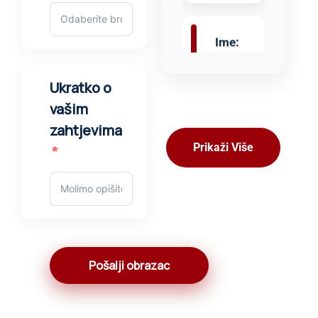
Lalbabu
Profil:
Električar
Iskustvo:
Ukratko o
11
vašim
godina
zahtjevima
Prikaži Više
Ime:
Anoj
Profil:
Električar
Pošalji obrazac
Iskustvo:
11