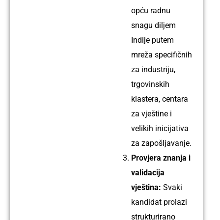
Ime:
opću radnu
shambhu
snagu diljem
Profil:
Indije putem
Zavarivač
mreža specifičnih
TIG i
za industriju,
ARC
trgovinskih
postupkom
klastera, centara
Iskustvo:
za vještine i
15
velikih inicijativa
godina
za zapošljavanje.
Provjera znanja i
validacija
Ime:
vještina:
Svaki
Sugreem
kandidat prolazi
Profil:
strukturirano