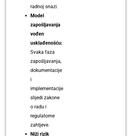
radnoj snazi.
Model
zapošljavanja
vođen
usklađenošću:
Svaka faza
zapošljavanja,
dokumentacije
i
implementacije
slijedi zakone
o radu i
regulatorne
zahtjeve.
Niži rizik