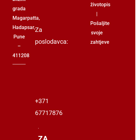
životopis
grada
|
Magarpatta,
Pošaljite
Hadapsar,
Za
svoje
Pune
poslodavca:
zahtjeve
–
411208
+371
67717876
ZA