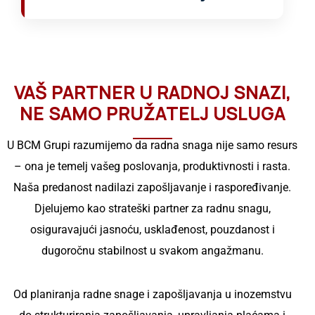
medicinsku skrb i naknadu u skladu s
Iako smo specijalizirani za zapošljavanje
lokalnim zakonom.
velikih grupa (20-50+ radnika), možemo
vam pomoći i s manjim brojem
zaposlenika za specijalizirane pozicije
VAŠ PARTNER U RADNOJ SNAZI,
(poput CNC operatera). Međutim, za
NE SAMO PRUŽATELJ USLUGA
općenite poslove fizičke radne snage,
grupa od najmanje 5-10 zaposlenika je
U BCM Grupi razumijemo da radna snaga nije samo resurs
isplativija zbog logistike.
– ona je temelj vašeg poslovanja, produktivnosti i rasta.
Naša predanost nadilazi zapošljavanje i raspoređivanje.
Djelujemo kao strateški partner za radnu snagu,
osiguravajući jasnoću, usklađenost, pouzdanost i
dugoročnu stabilnost u svakom angažmanu.
Od planiranja radne snage i zapošljavanja u inozemstvu