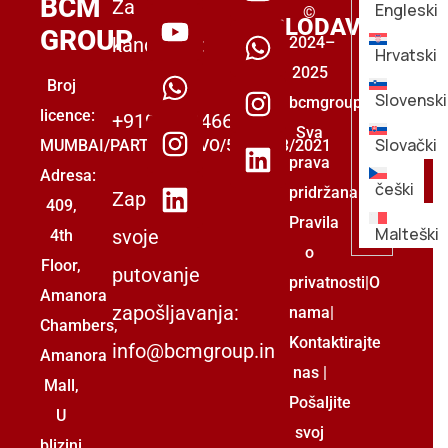
BCM
Za
Engleski
©
POSLODAVCE
GROUP
kandidate:
2024–
Hrvatski
2025
Broj
Slovenski
bcmgroup.
licence:
+919555446699
Sva
Slovački
MUMBAI/PARTNERSTVO/5493853/2021
prava
Adresa:
češki
pridržana.
Započnite
409,
Pravila
Malteški
svoje
4th
o
Floor,
putovanje
privatnosti
|
O
Amanora
zapošljavanja:
nama
|
Chambers,
Kontaktirajte
info@bcmgroup.in
Amanora
nas
|
Mall,
Pošaljite
U
svoj
blizini