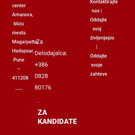
Kontaktirajte
center
nas
|
Amanora,
Oddajte
blizu
svoj
mesta
življenjepis
Za
Magarpatta,
|
Hadapsar,
Delodajalca:
Oddajte
Pune
+386
svoje
–
zahteve
0828
411208
80176
ZA
KANDIDATE