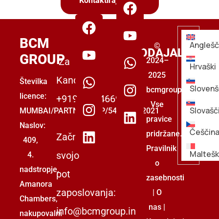
Kontaktirajte Nas
ZA
BCM
Anglešč
©
DELODAJALCE
GROUP
Za
2024–
Hrvaški
2025
Kandidate:
Številka
Slovenš
bcmgroup.
licence:
+919555446699
Vse
Slovašč
MUMBAI/PARTNERSHIP/5493853/2021
pravice
Naslov:
Češčin
pridržane.
Začnite
409,
Pravilnik
Maltešk
svojo
4.
o
nadstropje,
pot
zasebnosti
Amanora
zaposlovanja:
|
O
Chambers,
nas
|
info@bcmgroup.in
nakupovalni