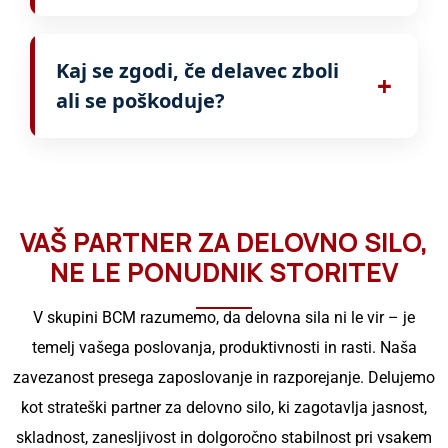
rokavice). Med orientacijo jih tudi psihično
Da, indijski delavci so običajno zelo marljivi
pripravimo na podnebje.
in želijo zaslužiti nadure za podporo svojih
Kaj se zgodi, če delavec zboli
družin doma. Če so nadure plačane v skladu
+
ali se poškoduje?
z zakonodajo vaše države, so navadno zelo
pripravljeni delati nadure.
V skladu z modelom plače jih
VAŠ PARTNER ZA DELOVNO SILO,
NE LE PONUDNIK STORITEV
V skupini BCM razumemo, da delovna sila ni le vir – je
temelj vašega poslovanja, produktivnosti in rasti. Naša
zavezanost presega zaposlovanje in razporejanje. Delujemo
kot strateški partner za delovno silo, ki zagotavlja jasnost,
skladnost, zanesljivost in dolgoročno stabilnost pri vsakem