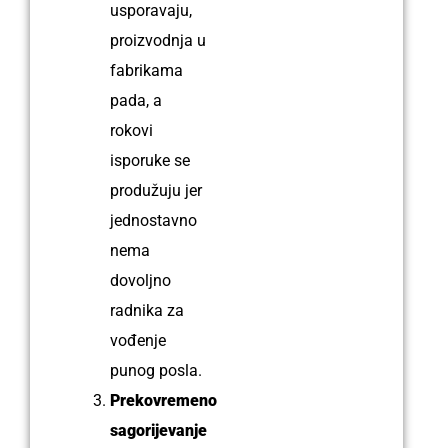
usporavaju,
pr͏oizvodnja u
fabrikama
pada, a
rokovi
isporuke se
produžuju jer
͏jednostavno
nema
d͏ovoljno
r͏adnika za
v͏ođenje
punog posla.
Prekovremeno
sagorijevanje