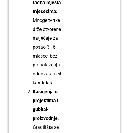
radna mjesta
mjesecima:
Mnoge tvrtke
drže otvorene
natječaje za
posao 3–6
mjeseci bez
pronalaženja
odgovarajućih
kandidata.
Kašnjenja u
projektima i
gubitak
proizvodnje:
Gradilišta s͏e