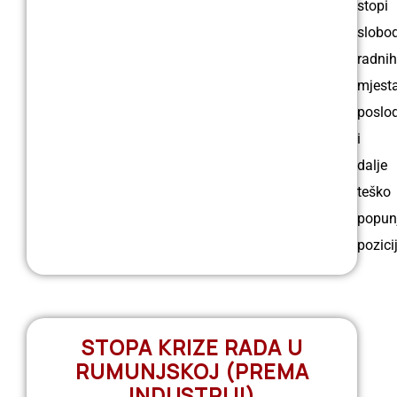
stopi
slobo
radnih
mjesta
poslo
i
dalje
teško
popun
pozici
STOPA KRIZE RADA U
RUMUNJSKOJ (PREMA
INDUSTRIJI)