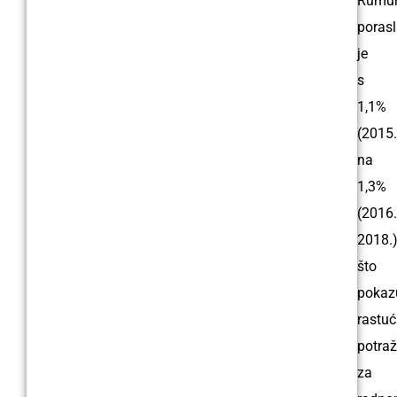
Rumun
poras
je
s
1,1%
(2015.
na
1,3%
(2016
2018.)
što
pokaz
rastu
potraž
za