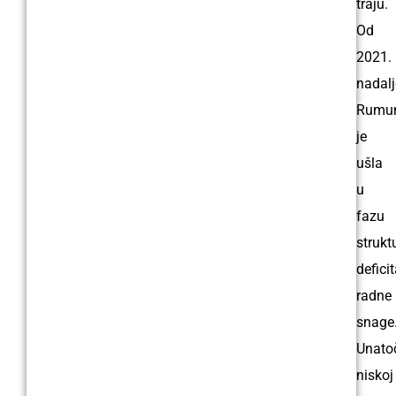
traju.
Od
2021.
nadalj
Rumun
je
ušla
u
fazu
strukt
defici
radne
snage
Unato
niskoj