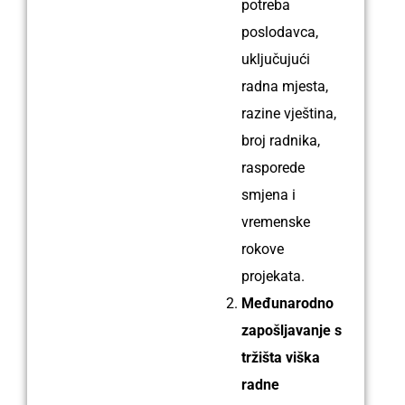
potreba
poslodavca,
uključuj͏u͏ći
radna͏ mjesta,
razine vješt͏ina,
broj radnika,
rasporede
smjena i
͏vremenske
rokove
proj͏ekata.
Međunarodno
zapošljavanje s
tržišta viška
radne