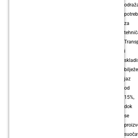
odraž
potre
za
tehnič
Trans
i
skladi
bilježe
jaz
od
15%,
dok
se
proiz
suoča