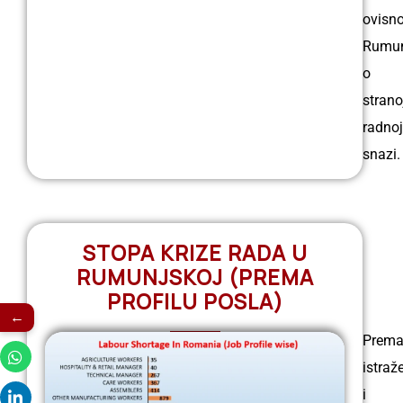
ovisno
Rumun
o
strano
radnoj
snazi.
STOPA KRIZE RADA U
RUMUNJSKOJ (PREMA
PROFILU POSLA)
←
Prem
istraž
i