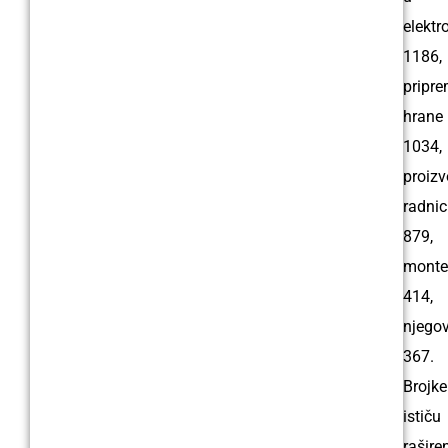
elektr
1186,
pripr
hrane
1034,
proizv
radnic
879,
monte
414,
njegov
367.
Brojke
ističu
rašire