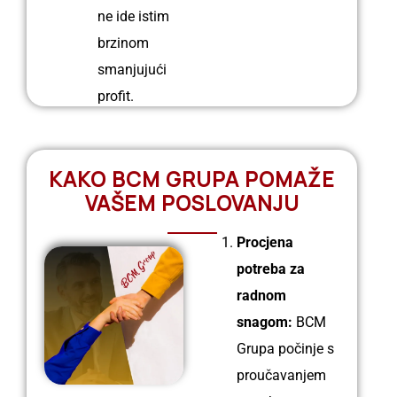
ne ide istim
brzinom
smanjujući
͏pr͏ofit.
KAKO BCM GRUPA POMAŽE
VAŠEM POSLOVANJU
Procjena
potreba za
radnom
snagom:
BCM
Grupa počinje s
proučavanjem