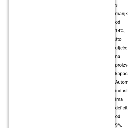
s
manj
od
14%,
što
utječe
na
proizv
kapaci
Autom
indust
ima
deficit
od
9%,