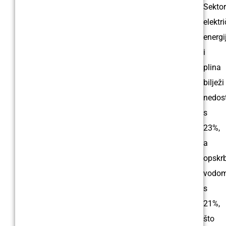
Sektor
elektr
energi
i
plina
bilježi
nedos
s
23%,
a
opskr
vodo
s
21%,
što