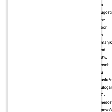
a
ugosti
se
bori
s
manj
od
8%,
osobi
u
usluž
uloga
Ovi
nedos
poveć