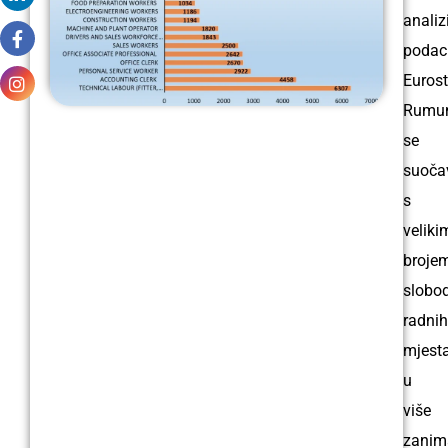
analiz
podac
Eurost
Rumun
se
suoča
s
veliki
broje
slobo
radnih
mjest
u
više
zanim