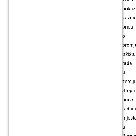
pokaz
važnu
priču
o
promj
tržištu
rada
u
zemlji
Stopa
prazn
radnih
mjest
u