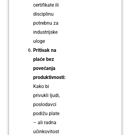
certifikate ili
disciplinu
potrebnu za
industrijske
uloge
Pritisak na
plaće bez
povećanja
produktivnosti:
Kako bi
p͏rivukli ljudi,
poslodavci
podižu plate
– ͏ali radna͏
učinkovitost