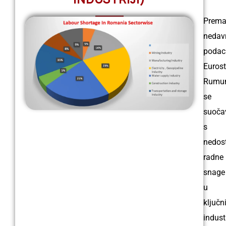
Prem
nedav
podac
Eurost
Rumun
se
suoča
s
nedos
radne
snage
u
ključn
indust