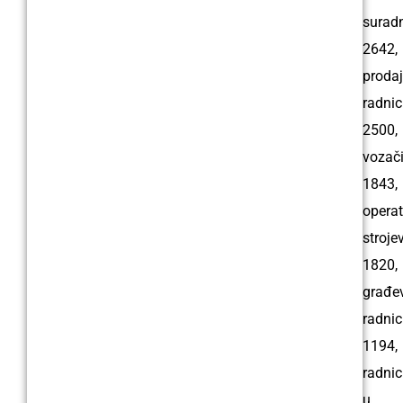
suradn
2642,
prodaj
radnic
2500,
vozač
1843,
operat
stroje
1820,
građev
radnic
1194,
radnic
u