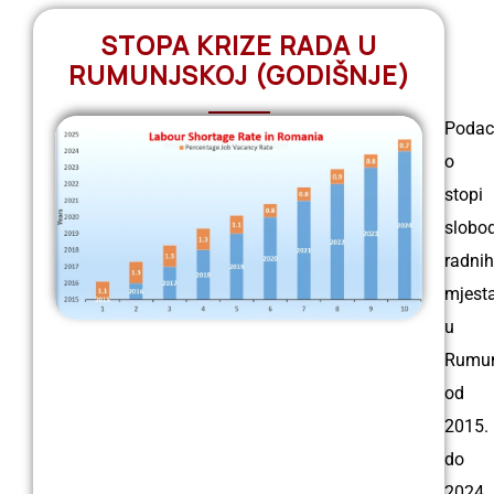
STOPA KRIZE RADA U
RUMUNJSKOJ (GODIŠNJE)
Podac
o
stopi
slobo
radnih
mjest
u
Rumun
od
2015.
do
2024.