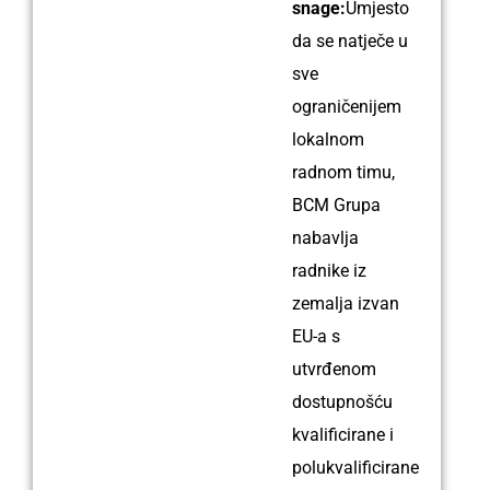
snage:
Umjesto
da se natječe u
sve
ograničenijem
lokalnom
radnom timu,
BCM Grupa
nabavlja
radnike iz
zemalja izvan
EU-a s
utvrđenom
dostupnošću
kvalificirane i
polukvalificirane