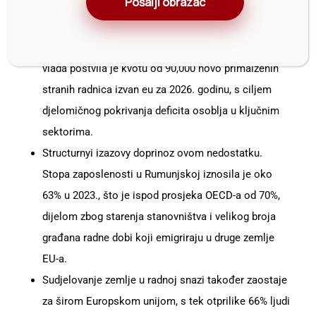
Pošalji obrazac
uloge u građevinarstvu, proizvodnji, ugostiteljstvu i
logistici.
Kako by odgovorila na ovaj nedostak, rumunjska
vlada postvila je kvotu od 90,000 novo primalzenih
stranih radnica izvan eu za 2026. godinu, s ciljem
djelomičnog pokrivanja deficita osoblja u ključnim
sektorima.
Structurnyi izazovy doprinoz ovom nedostatku.
Stopa zaposlenosti u Rumunjskoj iznosila je oko
63% u 2023., što je ispod prosjeka OECD-a od 70%,
dijelom zbog starenja stanovništva i velikog broja
građana radne dobi koji emigriraju u druge zemlje
EU-a.
Sudjelovanje zemlje u radnoj snazi ​​također zaostaje
za širom Europskom unijom, s tek otprilike 66% ljudi