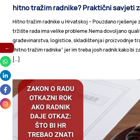
hitno tražim radnike? Praktični savjeti
2026
Hitno tražim radnike u Hrvatskoj – Pouzdano rješenje z
tržište rada ima velike probleme.Nema dovoljano qualif
građevinarstva, logistice, skladištenja i proizvodnje tr
←
“hitno tražim radnike” jer im treba josh radnik kako bi 
traže […]