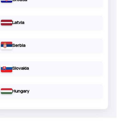
Latvia
Serbia
Slovakia
Hungary