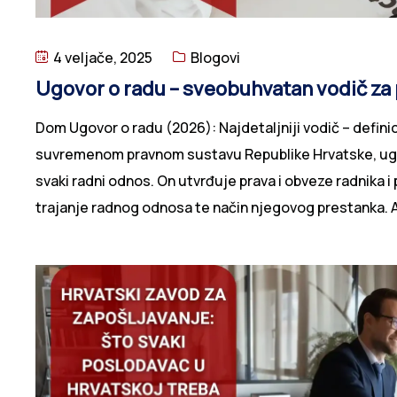
Kontaktni b
4 veljače, 2025
Blogovi
Ugovor o radu – sveobuhvatan vodič za 
Dom Ugovor o radu (2026): Najdetaljniji vodič – definicij
suvremenom pravnom sustavu Republike Hrvatske, ugo
Broj slobod
za svaki radni odnos. On utvrđuje prava i obveze radnik
trajanje radnog odnosa te način njegovog prestanka. Ak
Ukratko o v