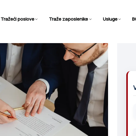
Tražeći poslove
Traže zaposlenike
Usluge
BC
e
Vi