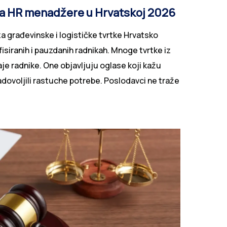
 za HR menadžere u Hrvatskoj
a građevinske i logističke tvrtke Hrvatsko
isiranih i pauzdanih radnikah. Mnoge tvrtke iz
aje radnike. One objavljuju oglase koji kažu
zadovoljili rastuche potrebe. Poslodavci ne