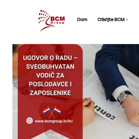
Dom
Otkrijte BCM
Naziv tvrtk
E-mail