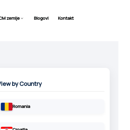
M zemlje
Blogovi
Kontakt
X
ew by Country
Romania
Croatia