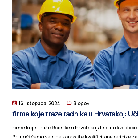
16 listopada, 2024
Blogovi
firme koje traze radnike u Hrvatskoj: Uč
Firme koje Traže Radnike u Hrvatskoj: Imamo kvalificir
Pomoći ćemo vam da zaposlite kvalificirane radnike za