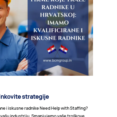
inkovite strategije
ane i iskusne radnike Need Help with Staffing?
 vašu industriju. Smanjujemo vaše troškove.