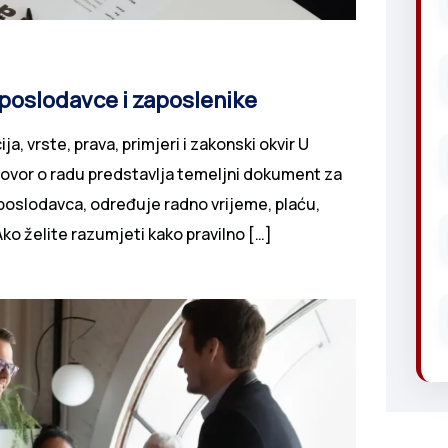
roj
poslodavce i zaposlenike
a, vrste, prava, primjeri i zakonski okvir U
vor o radu predstavlja temeljni dokument
nih mjesta
a i poslodavca, određuje radno vrijeme, plaću,
o želite razumjeti kako pravilno […]
ašim zahtjevima