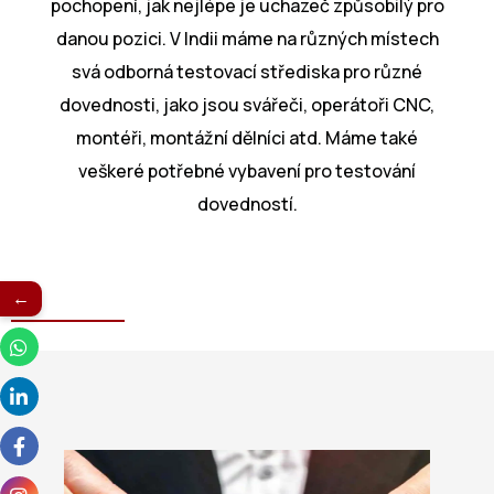
pochopení, jak nejlépe je uchazeč způsobilý pro
danou pozici. V Indii máme na různých místech
svá odborná testovací střediska pro různé
dovednosti, jako jsou svářeči, operátoři CNC,
montéři, montážní dělníci atd. Máme také
veškeré potřebné vybavení pro testování
dovedností.
←