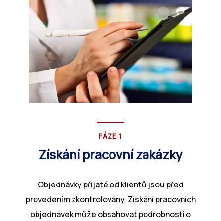
Odvětví, kterým
Služby v oblasti
Chorvatsko
sloužíme
mezd a zákonné
Srbsko
shody
Bulharsko
Hromadná a
projektová řešení
Maďarsko
pro pracovní sílu
Česká republika
Řešení RPO
Malta
FÁZE 1
Získání pracovní zakázky
Objednávky přijaté od klientů jsou před
provedením zkontrolovány. Získání pracovních
objednávek může obsahovat podrobnosti o