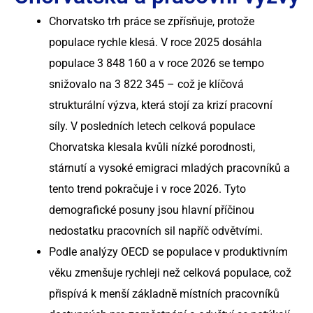
Odvětví, kterým
Služby v oblasti
Chorvatsko trh práce se zpřísňuje, protože
Chorvatsko
sloužíme
mezd a zákonné
populace rychle klesá. V roce 2025 dosáhla
Srbsko
shody
populace 3 848 160 a v roce 2026 se tempo
snižovalo na 3 822 345 – což je klíčová
Bulharsko
Hromadná a
strukturální výzva, která stojí za krizí pracovní
projektová řešení
Maďarsko
síly. V posledních letech celková populace
pro pracovní sílu
Chorvatska klesala kvůli nízké porodnosti,
Česká republika
stárnutí a vysoké emigraci mladých pracovníků a
Řešení RPO
tento trend pokračuje i v roce 2026. Tyto
Malta
demografické posuny jsou hlavní příčinou
nedostatku pracovních sil napříč odvětvími.
Podle analýzy OECD se populace v produktivním
věku zmenšuje rychleji než celková populace, což
přispívá k menší základně místních pracovníků