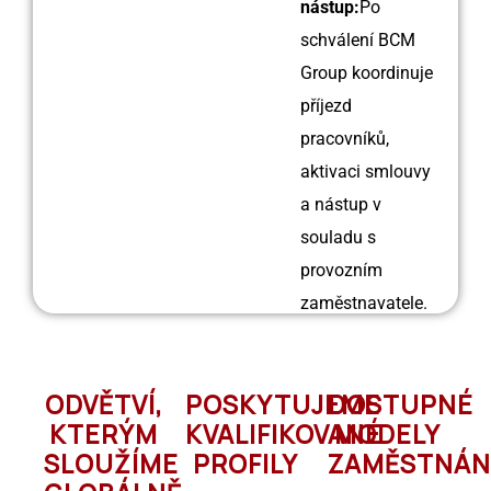
nástup:
Po
schválení BCM
Group koordinuje
příjezd
pracovníků,
aktivaci smlouvy
a nástup v
souladu s
provozním
zaměstnavatele.
ODVĚTVÍ,
POSKYTUJEME
DOSTUPNÉ
KTERÝM
KVALIFIKOVANÉ
MODELY
SLOUŽÍME
PROFILY
ZAMĚSTNÁN