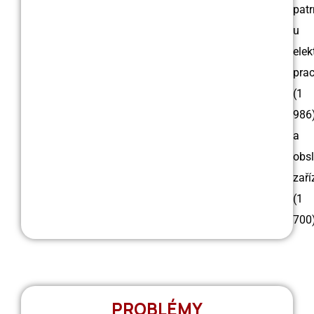
patr
u
elek
pra
(1
986
a
obs
zaří
(1
700)
PROBLÉMY