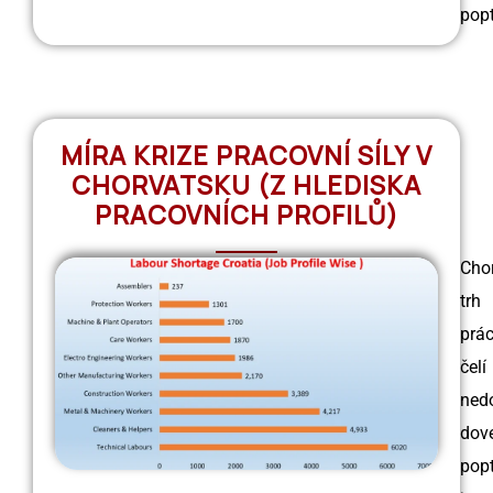
pop
MÍRA KRIZE PRACOVNÍ SÍLY V
CHORVATSKU (Z HLEDISKA
PRACOVNÍCH PROFILŮ)
Cho
trh
prá
čelí
ned
dove
pop