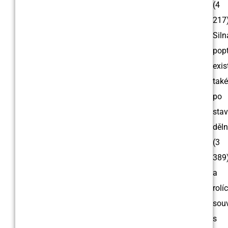
(4
217)
Siln
pop
exis
také
po
sta
děln
(3
389
a
rolí
souv
s