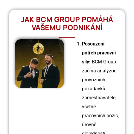
JAK BCM GROUP POMÁHÁ
VAŠEMU PODNIKÁNÍ
Posouzení
potřeb pracovní
síly:
BCM Group
začíná analýzou
provozních
požadavků
zaměstnavatele,
včetně
pracovních pozic,
úrovně
dovedností,