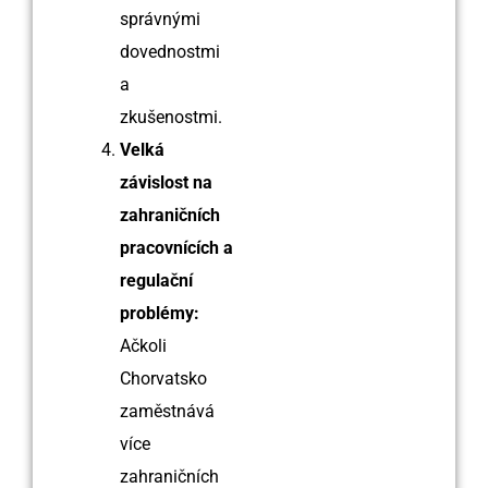
správnými
dovednostmi
a
zkušenostmi.
Velká
závislost na
zahraničních
pracovnících a
regulační
problémy:
Ačkoli
Chorvatsko
zaměstnává
více
zahraničních