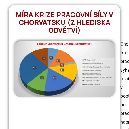
MÍRA KRIZE PRACOVNÍ SÍLY V
CHORVATSKU (Z HLEDISKA
ODVĚTVÍ)
Cho
trh
prá
vyk
rozd
v
pop
po
prac
např