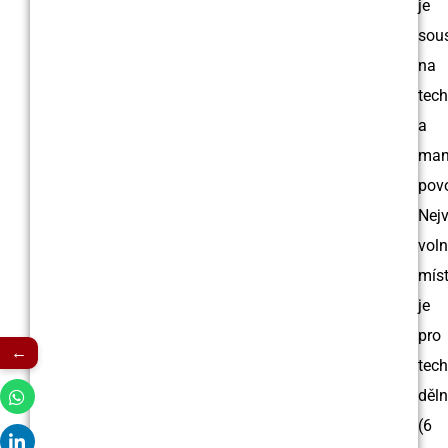
je
sou
na
tec
a
man
povo
Nejv
vol
mís
je
pro
←
tech
děln
(6