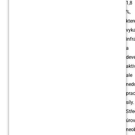
1,8
%,
kter
vyk
infr
a
dev
aktiv
ale
ned
pra
síly.
Stře
úro
neo