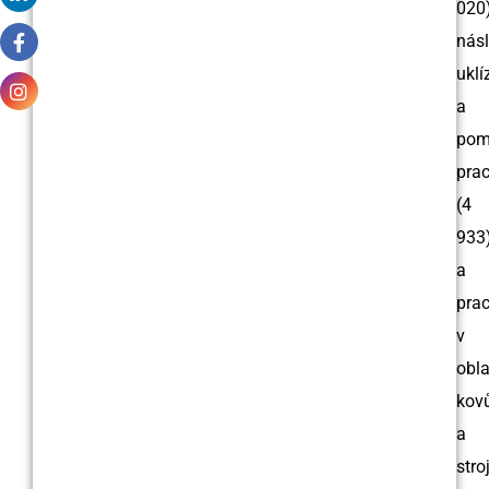
020)
násl
uklí
a
pom
prac
(4
933
a
prac
v
obla
kov
a
stro