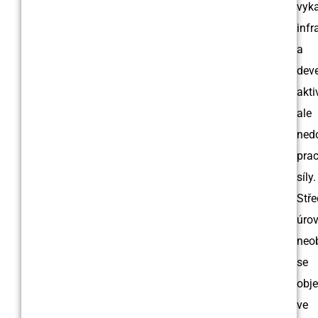
vyk
infr
a
dev
aktiv
ale
ned
pra
síly.
Stře
úro
neo
se
obje
ve