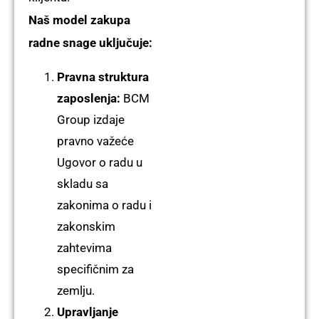
Naš model zakupa
radne snage uključuje:
Pravna struktura
zaposlenja:
BCM
Group izdaje
pravno važeće
Ugovor o radu
u
skladu sa
zakonima o radu i
zakonskim
zahtevima
specifičnim za
zemlju.
Upravljanje