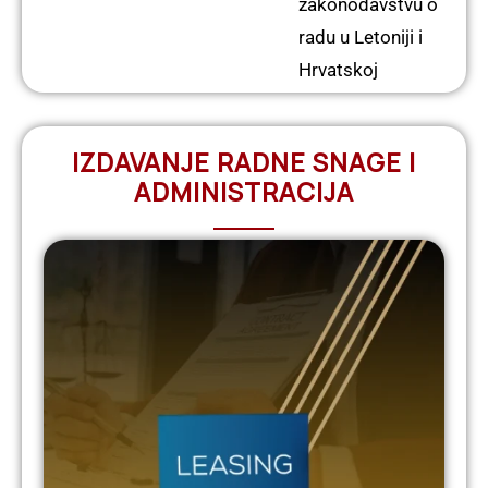
zakonodavstvu o
radu u Letoniji i
Hrvatskoj
IZDAVANJE RADNE SNAGE I
ADMINISTRACIJA