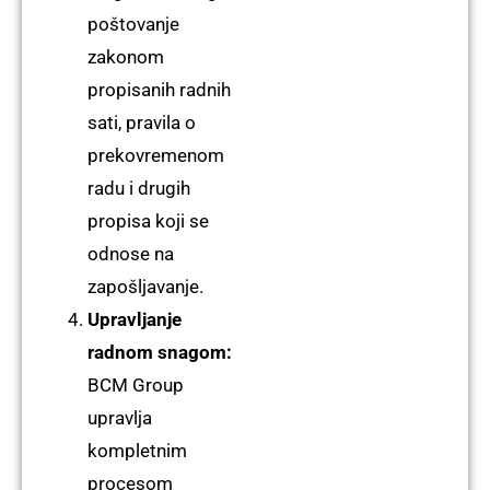
poštovanje
zakonom
propisanih radnih
sati, pravila o
prekovremenom
radu i drugih
propisa koji se
odnose na
zapošljavanje.
Upravljanje
radnom snagom:
BCM Group
upravlja
kompletnim
procesom