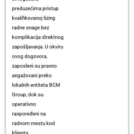
preduzećima pristup
kvalifikovanoj
lizing
radne snage
bez
komplikacija direktnog
zapošljavanja. U okviru
ovog dogovora,
zaposleni su pravno
angažovani preko
lokalnih entiteta BCM
Group, dok su
operativno
raspoređeni na
radnom mestu kod
klijenta.