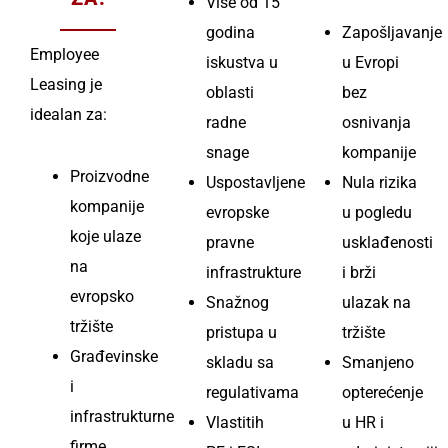
Više od 15
godina
Zapošljavanje
Employee
iskustva u
u Evropi
Leasing je
oblasti
bez
idealan za:
radne
osnivanja
snage
kompanije
Proizvodne
Uspostavljene
Nula rizika
kompanije
evropske
u pogledu
koje ulaze
pravne
usklađenosti
na
infrastrukture
i brži
evropsko
Snažnog
ulazak na
tržište
pristupa u
tržište
Građevinske
skladu sa
Smanjeno
i
regulativama
opterećenje
infrastrukturne
Vlastitih
u HR i
firme