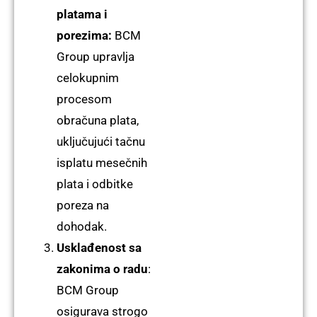
platama i
porezima:
BCM
Group upravlja
celokupnim
procesom
obračuna plata,
uključujući tačnu
isplatu mesečnih
plata i odbitke
poreza na
dohodak.
Usklađenost sa
zakonima o radu
:
BCM Group
osigurava strogo