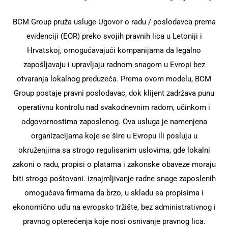
plata
Srbija
BCM Group pruža usluge Ugovor o radu / poslodavca prema
evidenciji (EOR) preko svojih pravnih lica u Letoniji i
Masovno
Bugarska
Hrvatskoj, omogućavajući kompanijama da legalno
zapošljavanje
zapošljavaju i upravljaju radnom snagom u Evropi bez
Hrvatska
RPO Rešenja
otvaranja lokalnog preduzeća. Prema ovom modelu, BCM
Mađarska
Group postaje pravni poslodavac, dok klijent zadržava punu
operativnu kontrolu nad svakodnevnim radom, učinkom i
Češka
odgovornostima zaposlenog. Ova usluga je namenjena
organizacijama koje se šire u Evropu ili posluju u
Malta
okruženjima sa strogo regulisanim uslovima, gde lokalni
zakoni o radu, propisi o platama i zakonske obaveze moraju
biti strogo poštovani.
iznajmljivanje radne snage
zaposlenih
omogućava firmama da brzo, u skladu sa propisima i
ekonomično uđu na evropsko tržište, bez administrativnog i
pravnog opterećenja koje nosi osnivanje pravnog lica.