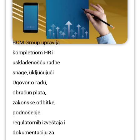
BCM Group upravlja
kompletnom HR i
usklađenošću radne
snage, uključujući
Ugovor o radu
,
obračun plata,
zakonske odbitke,
podnošenje
regulatornih izveštaja i
dokumentaciju za