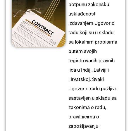
potpunu zakonsku
usklađenost
izdavanjem
Ugovor o
radu
koji su u skladu
sa lokalnim propisima
putem svojih
registrovanih pravnih
lica u Indiji, Latviji i
Hrvatskoj. Svaki
Ugovor o radu
pažljivo
sastavljen u skladu sa
zakonima o radu,
pravilnicima o
zapošljavanju i