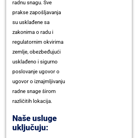
radnu snagu. Sve
prakse zapošljavanja
su usklađene sa
zakonima o radu i
regulatornim okvirima
zemlje, obezbeđujući
usklađeno i sigurno
poslovanje
ugovor o
ugovor o iznajmljivanju
radne snage
širom
različitih lokacija.
Naše usluge
uključuju: