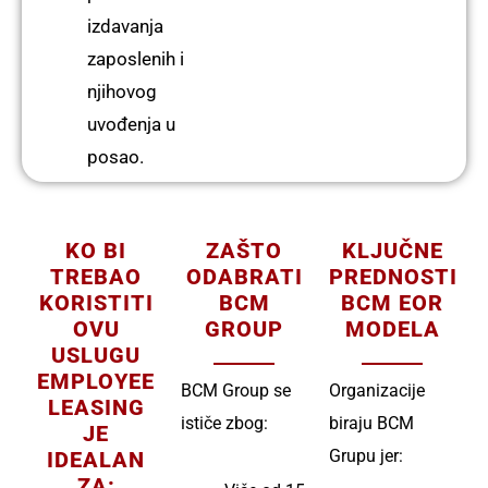
izdavanja
zaposlenih i
njihovog
uvođenja u
posao.
KO BI
ZAŠTO
KLJUČNE
TREBAO
ODABRATI
PREDNOSTI
KORISTITI
BCM
BCM EOR
OVU
GROUP
MODELA
USLUGU
EMPLOYEE
BCM Group se
Organizacije
LEASING
ističe zbog:
biraju BCM
JE
Grupu jer:
IDEALAN
ZA: