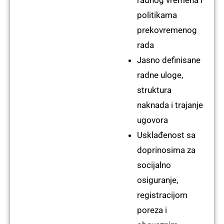
politikama
prekovremenog
rada
Jasno definisane
radne uloge,
struktura
naknada i trajanje
ugovora
Usklađenost sa
doprinosima za
socijalno
osiguranje,
registracijom
poreza i