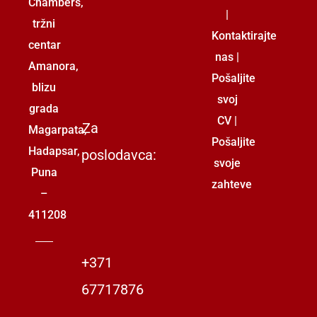
Chambers,
|
tržni
Kontaktirajte
centar
nas
|
Amanora,
Pošaljite
blizu
svoj
grada
CV
|
Za
Magarpata,
Pošaljite
Hadapsar,
poslodavca:
svoje
Puna
zahteve
–
411208
+371
67717876