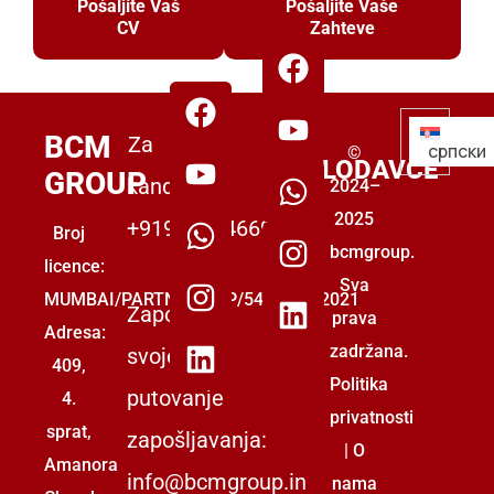
Pošaljite Vaš
Pošaljite Vaše
CV
Zahteve
ZA
BCM
Za
српски
©
POSLODAVCE
GROUP
kandidate:
2024–
2025
+919555446699
Broj
bcmgroup.
licence:
Sva
MUMBAI/PARTNERSHIP/5493853/2021
Započnite
prava
Adresa:
zadržana.
svoje
409,
Politika
putovanje
4.
privatnosti
sprat,
zapošljavanja:
|
O
Amanora
info@bcmgroup.in
nama