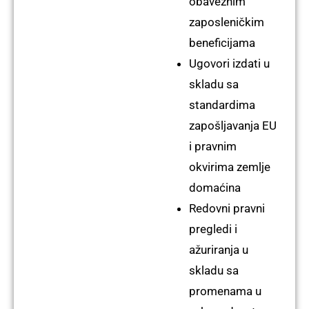
obaveznim
zaposleničkim
beneficijama
Ugovori izdati u
skladu sa
standardima
zapošljavanja EU
i pravnim
okvirima zemlje
domaćina
Redovni pravni
pregledi i
ažuriranja u
skladu sa
promenama u