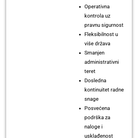
Operativna
kontrola uz
pravnu sigurnost
Fleksibilnost u
više država
Smanjen
administrativni
teret
Dosledna
kontinuitet radne
snage
Posvećena
podrška za
naloge i
usklađenost