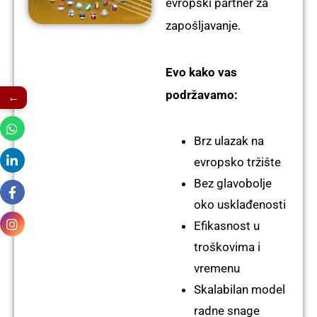
evropski partner za
zapošljavanje.
Evo kako vas
podržavamo:
←
Brz ulazak na
evropsko tržište
Bez glavobolje
oko usklađenosti
Efikasnost u
troškovima i
vremenu
Skalabilan model
radne snage