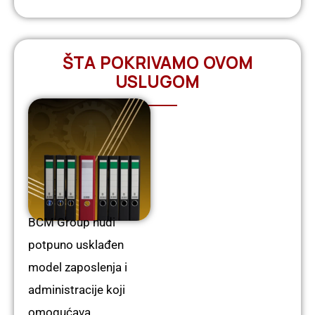
ŠTA POKRIVAMO OVOM
USLUGOM
BCM Group nudi
potpuno usklađen
model zaposlenja i
administracije koji
omogućava