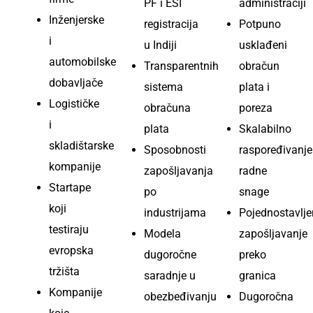
PF i ESI
administraciji
Inženjerske
registracija
Potpuno
i
u Indiji
usklađeni
automobilske
Transparentnih
obračun
dobavljače
sistema
plata i
Logističke
obračuna
poreza
i
plata
Skalabilno
skladištarske
Sposobnosti
raspoređivanje
kompanije
zapošljavanja
radne
Startape
po
snage
koji
industrijama
Pojednostavlj
testiraju
Modela
zapošljavanje
evropska
dugoročne
preko
tržišta
saradnje u
granica
Kompanije
obezbeđivanju
Dugoročna