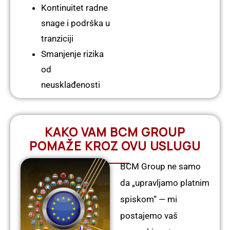
Kontinuitet radne
snage i podrška u
tranziciji
Smanjenje rizika
od
neusklađenosti
KAKO VAM BCM GROUP
POMAŽE KROZ OVU USLUGU
BCM Group ne samo
da „upravljamo platnim
spiskom“ — mi
postajemo vaš