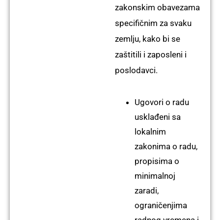
zakonskim obavezama
specifičnim za svaku
zemlju, kako bi se
zaštitili i zaposleni i
poslodavci.
Ugovori o radu
usklađeni sa
lokalnim
zakonima o radu,
propisima o
minimalnoj
zaradi,
ograničenjima
radnog vremena i