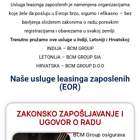
Usluga leasinga zaposlenih je namenjena organizacijama
koje žele da posluju u Evropi brzo, sigurno i efikasno — bez
bavljenja složenim zakonima o radu, poreskim
registracijama i obavezama u svakoj zemlji.
Trenutno pružamo ove usluge u Indiji, Letoniji i Hrvatskoj:
INDIJA – BCM GROUP
LETONIJA – BCM GROUP SIA
HRVATSKA – BCM GROUP D.O.O
Naše usluge leasinga zaposlenih
(EOR)
ZAKONSKO ZAPOŠLJAVANJE I
UGOVOR O RADU
BCM Group osigurava