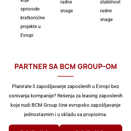
koje
radne
stabilnost
sprovode
snage
radne
kratkoročne
snage
projekte u
Evropi
PARTNER SA BCM GROUP-OM
Planirate li zapošljavanje zaposlenih u Evropi bez
osnivanja kompanije?
Rešenja za leasing zaposlenih
koje nudi BCM Group čine evropsko zapošljavanje
jednostavnim i u skladu sa propisima.