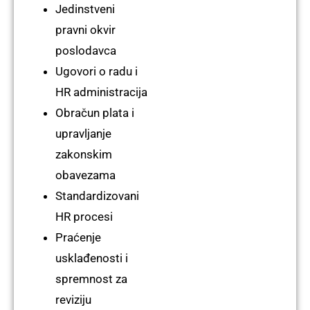
Jedinstveni
pravni okvir
poslodavca
Ugovori o radu i
HR administracija
Obračun plata i
upravljanje
zakonskim
obavezama
Standardizovani
HR procesi
Praćenje
usklađenosti i
spremnost za
reviziju