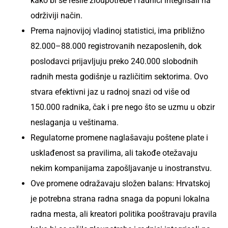
kako bi se rešile zloupotrebe i radnici integrisali na
održiviji način.
Prema najnovijoj vladinoj statistici, ima približno
82.000–88.000 registrovanih nezaposlenih, dok
poslodavci prijavljuju preko 240.000 slobodnih
radnih mesta godišnje u različitim sektorima. Ovo
stvara efektivni jaz u radnoj snazi od više od
150.000 radnika, čak i pre nego što se uzmu u obzir
neslaganja u veštinama.
Regulatorne promene naglašavaju poštene plate i
usklađenost sa pravilima, ali takođe otežavaju
nekim kompanijama zapošljavanje u inostranstvu.
Ove promene odražavaju složen balans: Hrvatskoj
je potrebna strana radna snaga da popuni lokalna
radna mesta, ali kreatori politika pooštravaju pravila