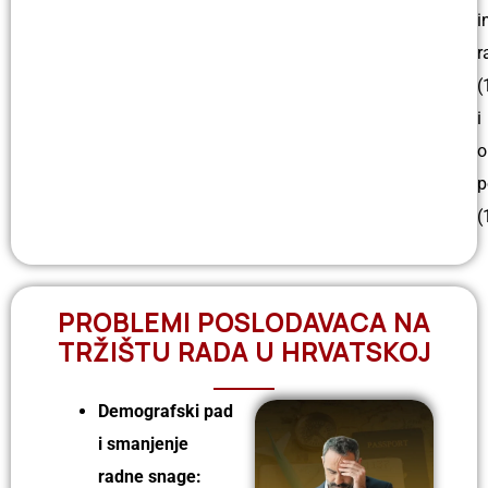
i
r
(
i
o
p
(
PROBLEMI POSLODAVACA NA
TRŽIŠTU RADA U HRVATSKOJ
Demografski pad
i smanjenje
radne snage: