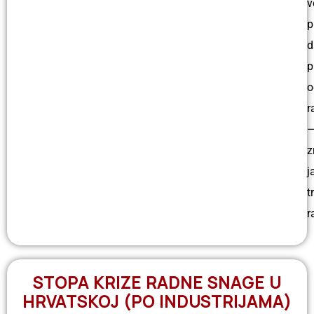
v
p
d
p
o
r
z
j
t
r
STOPA KRIZE RADNE SNAGE U
HRVATSKOJ (PO INDUSTRIJAMA)