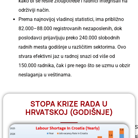
kako bi se rešile zloupotrebe i radnici integrisali na
održiviji način.
Prema najnovijoj vladinoj statistici, ima približno
82.000–88.000 registrovanih nezaposlenih, dok
poslodavci prijavljuju preko 240.000 slobodnih
radnih mesta godišnje u različitim sektorima. Ovo
stvara efektivni jaz u radnoj snazi od više od
150.000 radnika, čak i pre nego što se uzmu u obzir
neslaganja u veštinama.
STOPA KRIZE RADA U
HRVATSKOJ (GODIŠNJE)
S
s