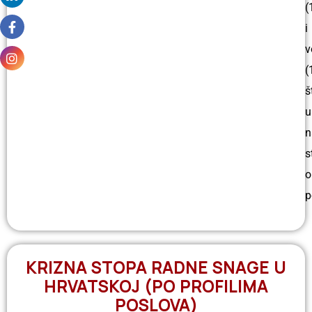
(
i
v
(
š
u
n
s
o
p
KRIZNA STOPA RADNE SNAGE U
HRVATSKOJ (PO PROFILIMA
POSLOVA)