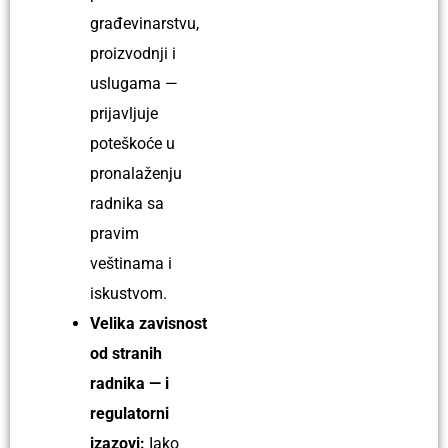
građevinarstvu,
proizvodnji i
uslugama —
prijavljuje
poteškoće u
pronalaženju
radnika sa
pravim
veštinama i
iskustvom.
Velika zavisnost
od stranih
radnika — i
regulatorni
izazovi:
Iako