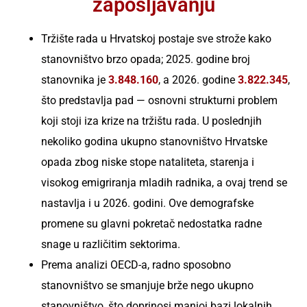
zapošljavanju
plata
Srbija
Tržište rada u Hrvatskoj postaje sve strože kako
Masovno
Bugarska
stanovništvo brzo opada; 2025. godine broj
zapošljavanje
stanovnika je
3.848.160
, a 2026. godine
3.822.345
,
Hrvatska
što predstavlja pad — osnovni strukturni problem
RPO Rešenja
Mađarska
koji stoji iza krize na tržištu rada. U poslednjih
nekoliko godina ukupno stanovništvo Hrvatske
Češka
opada zbog niske stope nataliteta, starenja i
visokog emigriranja mladih radnika, a ovaj trend se
Malta
nastavlja i u 2026. godini. Ove demografske
promene su glavni pokretač nedostatka radne
snage u različitim sektorima.
Prema analizi OECD-a, radno sposobno
stanovništvo se smanjuje brže nego ukupno
stanovništvo, što doprinosi manjoj bazi lokalnih