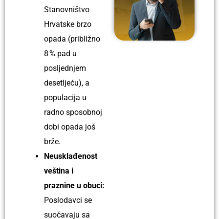
Stanovništvo
Hrvatske brzo
opada (približno
8 % pad u
posljednjem
desetljeću), a
populacija u
radno sposobnoj
dobi opada još
brže.
Neusklađenost
veština i
praznine u obuci:
Poslodavci se
suočavaju sa