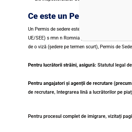
Ce este un
Permis de Ședer
Un Permis de sedere este un document care poate fi
UE/SEE) s rmn n Romnia pentru o perioad de peste 90 
de o viză (ședere pe termen scurt), Permis de Seder
Pentru lucrătorii străini, asigură:
Statutul legal d
Pentru angajatori și agenții de recrutare (precu
de recrutare, Integrarea lină a lucrătorilor pe pi
Pentru procesul complet de imigrare, vizitați pa