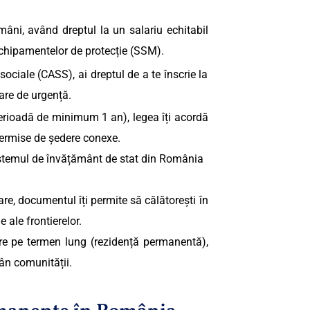
mâni, având dreptul la un salariu echitabil
echipamentelor de protecție (
SSM
).
sociale (CASS), ai dreptul de a te înscrie la
are de urgență.
perioadă de minimum 1 an), legea îți acordă
 permise de ședere conexe.
 sistemul de învățământ de stat din România
are, documentul îți permite să călătorești în
 ale frontierelor.
re pe termen lung
(rezidență permanentă),
mân comunității.