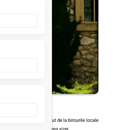
lo. Acesta poate fi obținut de la birourile locale
 de zile înainte de expirarea vizei.