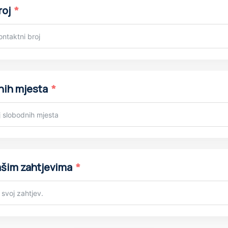
ontact
locuri vacante
espre cerințele dumneavoastră
 de ședere în România?
ta trebuie să obțină un permis de ședere pentru a locui legal aco
tru aceasta, trebuie să trimită anumite documente cu cel puțin 30