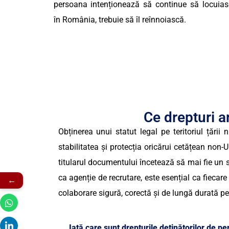
persoana intenționează să continue să locuia
în România, trebuie să îl reînnoiască.
Ce drepturi a
Obținerea unui statut legal pe teritoriul țării
stabilitatea și protecția oricărui cetățean non
titularul documentului încetează să mai fie un si
ca agenție de recrutare, este esențial ca fieca
←
colaborare sigură, corectă și de lungă durată pe
Iată care sunt drepturile deținătorilor de pe