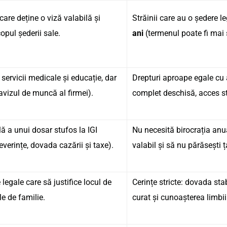
are deține o viză valabilă și
Străinii care au o ședere 
copul șederii sale.
ani
(termenul poate fi mai 
 servicii medicale și educație, dar
Drepturi aproape egale cu 
e avizul de muncă al firmei).
complet deschisă, acces sta
 a unui dosar stufos la IGI
Nu necesită birocrația anu
verințe, dovada cazării și taxe).
valabil și să nu părăsești 
egale care să justifice locul de
Cerințe stricte: dovada stab
le de familie.
curat și cunoașterea limbii