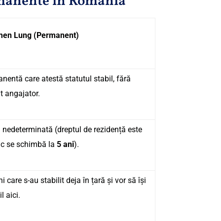
rmanente în România
men Lung (Permanent)
nentă care atestă statutul stabil, fără
t angajator.
 nedeterminată (dreptul de rezidență este
ic se schimbă la
5 ani
).
 care s-au stabilit deja în țară și vor să își
l aici.