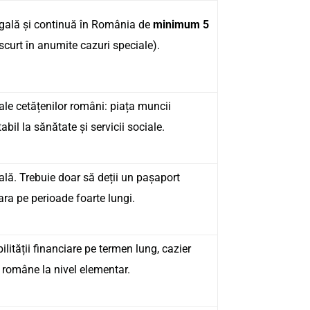
legală și continuă în România de
minimum 5
scurt în anumite cazuri speciale).
ale cetățenilor români: piața muncii
bil la sănătate și servicii sociale.
ală. Trebuie doar să deții un pașaport
țara pe perioade foarte lungi.
ilității financiare pe termen lung, cazier
 române la nivel elementar.