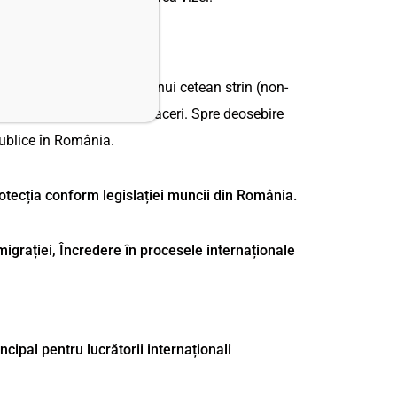
igrani.Acesta i permite unui cetean strin (non-
i cu familia sau s facei afaceri. Spre deosebire
publice în România.
rotecția conform legislației muncii din România.
migrației, Încredere în procesele internaționale
rincipal pentru lucrătorii internaționali