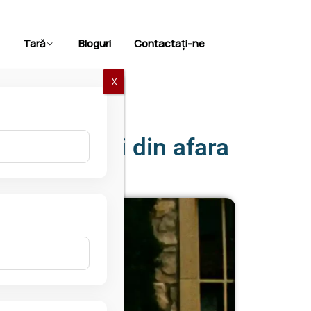
Tară
Bloguri
Contactaţi-ne
X
u cetățenii din afara