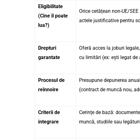
Eligibilitate
Orice cetățean non-UE/SEE c
(Cine îl poate
actele justificative pentru s
lua?)
Drepturi
Oferă acces la joburi legale,
garantate
cu limitări (ex: ești legat d
Procesul de
Presupune depunerea anuală
reînnoire
(contract de muncă nou, ade
Criterii de
Cerințe de bază: documente l
integrare
muncă, studiile sau legături