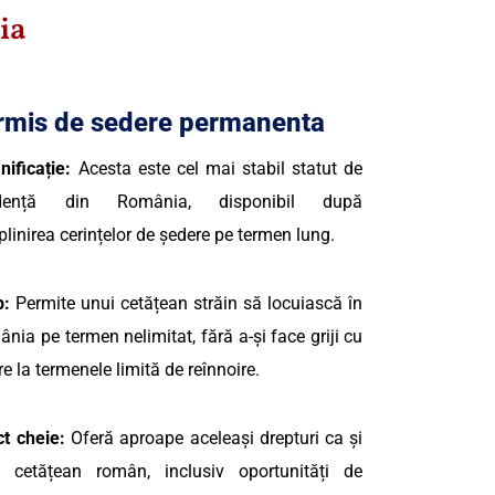
ia
rmis de sedere permanenta
ificație:
Acesta este cel mai stabil statut de
idență din România, disponibil după
plinirea cerințelor de ședere pe termen lung.
p:
Permite unui cetățean străin să locuiască în
nia pe termen nelimitat, fără a-și face griji cu
ire la termenele limită de reînnoire.
t cheie:
Oferă aproape aceleași drepturi ca și
i cetățean român, inclusiv oportunități de