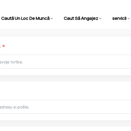
Caută Un Loc De Muncă
Caut Să Angajez
servicii
mpaniei
România – Ghid complet pentru cetățenii din afara UE
omânia – Ghid complet pentr
UE conform IGI 2026