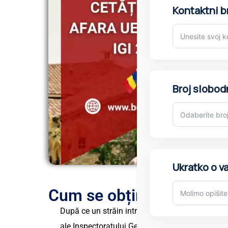
Număr de c
Numărul de 
Pe scurt, d
Cum se obține un permis
După ce un străin intră în România cu viză, aces
ale Inspectoratului General pentru Imigrări. Pen