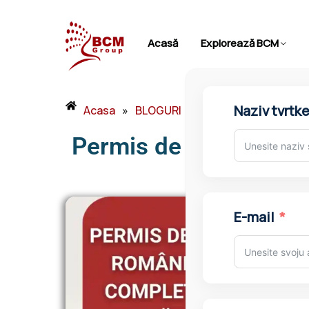
Acasă
Explorează BCM
Numele co
Acasa
»
BLOGURI
»
Permis de Sedere în 
Permis de Sedere în R
E-mail