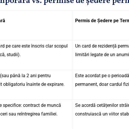
emporară vs. permise de ședere pe
ară
Permis de Ședere pe Ter
d pe care este înscris clar scopul
Un card de rezidență perma
ă, studii).
limitări legate de un anumi
(sau până la 2 ani pentru
Este acordat pe o perioadă
it obligatoriu înainte de expirare.
permanent, doar cardul fiz
ve specifice: contract de muncă
Se acordă cetățenilor străini
aceri sau reîntregirea familiei.
construiască un viitor stabi