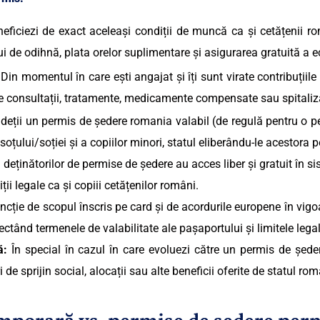
eficiezi de exact aceleași condiții de muncă ca și cetățenii ro
ui de odihnă, plata orelor suplimentare și asigurarea gratuită a 
Din momentul în care ești angajat și îți sunt virate contribuțiile 
de consultații, tratamente, medicamente compensate sau spitaliz
deții un
permis de ședere romania
valabil (de regulă pentru o 
 soțului/soției și a copiilor minori, statul eliberându-le acestora
 deținătorilor de permise de ședere au acces liber și gratuit în
iții legale ca și copiii cetățenilor români.
ncție de scopul înscris pe card și de acordurile europene în vigo
ctând termenele de valabilitate ale pașaportului și limitele legale
ă:
În special în cazul în care evoluezi către un
permis de șede
 sprijin social, alocații sau alte beneficii oferite de statul ro