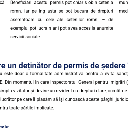
scă
Beneficiarii acestui permis pot chiar s obin cetenia
mun
romn, iar pe lng asta se pot bucura de drepturi
medi
asemntoare cu cele ale cetenilor romni – de
exemplu, pot lucra n ar i pot avea acces la anumite
servicii sociale.
re un deținător de permis de ședere
 nu este doar o formalitate administrativă pentru a evita sancț
-UE. Din momentul în care Inspectoratul General pentru Imigrări 
mplu vizitator și devine un rezident cu drepturi clare, ocrotit de
re lucrător pe care îl plasăm să își cunoască aceste pârghii jur
ntru toate părțile implicate.
rmis: