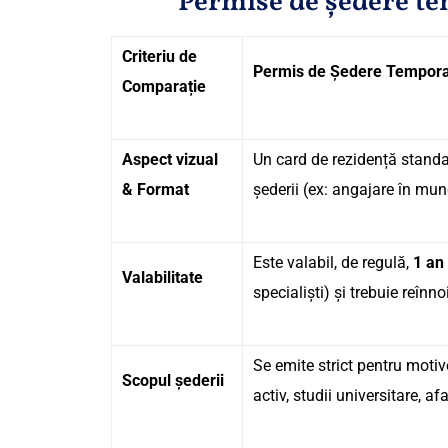
Permise de ședere t
Criteriu de
Permis de Ședere Tempor
Comparație
Aspect vizual
Un card de rezidență standar
& Format
șederii (ex: angajare în munc
Este valabil, de regulă,
1 an
Valabilitate
specialiști) și trebuie reînno
Se emite strict pentru moti
Scopul șederii
activ, studii universitare, af