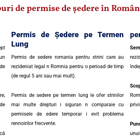
puri de permise de ședere în Român
Permis de Ședere pe Termen
pe
Lung
ept
Semn
 un
Permis de sedere romania pentru strini care au
rez
(de
rezideniat legal n Romnia pentru o perioad de timp
înde
(de regul 5 ani sau mai mult).
Sco
re,
Permis de sedere pe termen lung le ofer strinilor
Româ
 de
mai multe drepturi i siguran n comparaie cu
priv
permisele de edere temporar i evit problema
rennoirilor frecvente.
Punc
că
unu