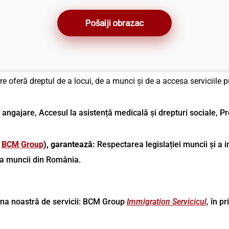
Trimiteți formularul
e în România?
 obinut n mod legal prin intermediul autoritilor romne de ctre im
de zile.Este obligatoriu dac dorii s lucrai, s studiai, s v reuni
e oferă dreptul de a locui, de a munci și de a accesa serviciile 
e angajare, Accesul la asistență medicală și drepturi sociale, P
m
BCM Group
), garantează:
Respectarea legislației muncii și a i
ața muncii din România.
gina noastră de servicii: BCM Group
Immigration Servicicul
, în p