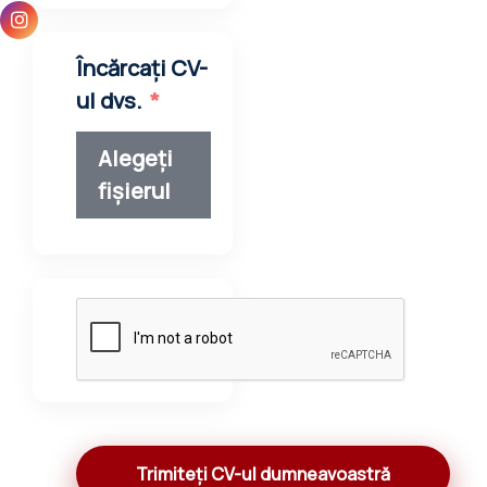
Vezi Mai
Profil:
Multe
Operator
de
stivuitor
Încărcați
Țară:
CV-ul dvs.
Olanda
Salariu:
Alegeți
750
fișierul
–
850
€ /
lună
Profil: