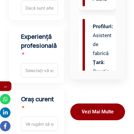
Profil
Profiluri:
Asistent
de
fabrică
Țară:
Experiență
Croația
profesională
Salariu:
750
–
←
850
€ /
lună
Oraş curent