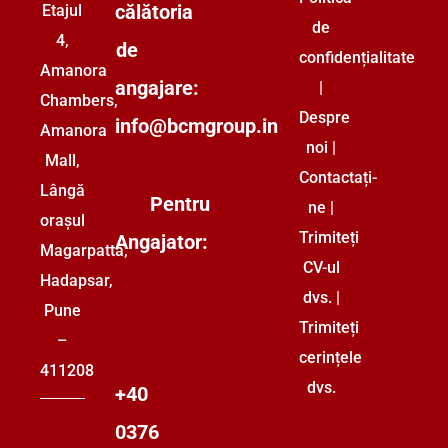
Adresă:
rezervate.
ți
Calitate
409,
Politica
Țară:
călătoria
Etajul
de
Austria
4,
de
confidențialitate
Salariu:
Amanora
angajare:
|
750
Chambers,
Despre
info@bcmgroup.in
–
Amanora
noi
|
850
Mall,
Contactați-
€ /
Lângă
Pentru
ne
|
lună
orașul
Trimiteți
Angajator:
Magarpatta,
CV-ul
Hadapsar,
dvs.
|
Profiluri:
Pune
Trimiteți
Electrician
–
cerințele
Țară:
411208
dvs.