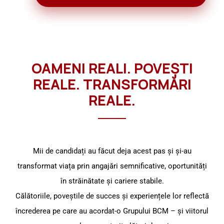
Operator
Trimiteți CV-ul dumneavoastră
CNC
Țară:
Germania
Interval
salarial:
OAMENI REALI. POVEȘTI
750
REALE. TRANSFORMĂRI
€ –
REALE.
850
€ /
lună
Mii de candidați au făcut deja acest pas și și-au
transformat viața prin angajări semnificative,
Profiluri:
oportunități în străinătate și cariere stabile.
Personal