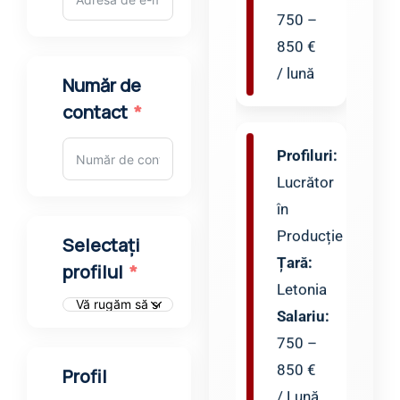
E-mail
Profiluri:
Lucrător
în
Număr de
Producție
contact
Țară:
Letonia
Salariu:
750
–
Selectați
850
profilul
€ /
Lună