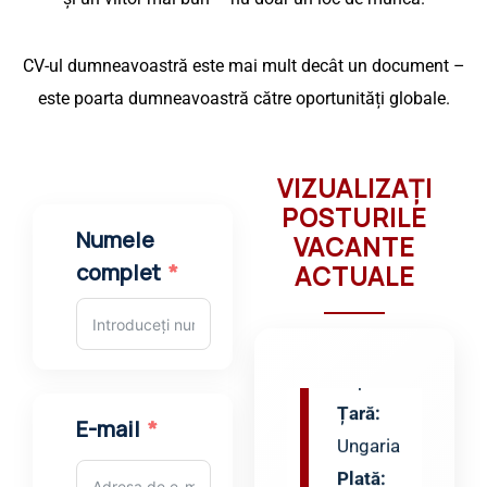
Lună
de muncă.
Trimiteți formularul
CV-ul dumneavoastră este mai mult decât un document
Profiluri:
– este poarta dumneavoastră către oportunități
Asistenți
globale.
de
depozit
Țară:
VIZUALIZAȚI
Ungaria
POSTURILE
Numele
Plată:
VACANTE
complet
750
ACTUALE
–
850
€ /
lună