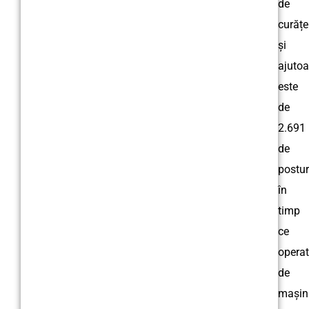
de
curățe
și
ajutoa
este
de
2.691
de
postur
în
timp
ce
operat
de
mașin