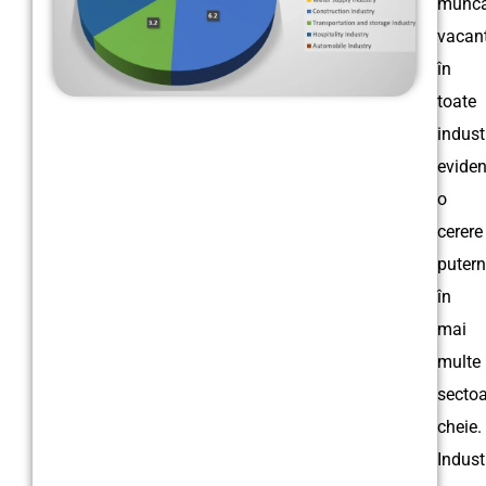
munc
vacan
în
toate
industr
eviden
o
cerere
putern
în
mai
multe
sectoa
cheie.
Indust