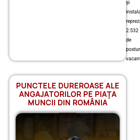
și
instala
reprez
2.532
de
postur
vacant
PUNCTELE DUREROASE ALE
ANGAJATORILOR PE PIAȚA
MUNCII DIN ROMÂNIA