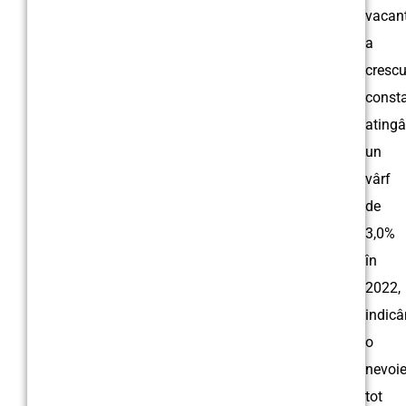
vacan
a
crescu
consta
ating
un
vârf
de
3,0%
în
2022,
indic
o
nevoi
tot