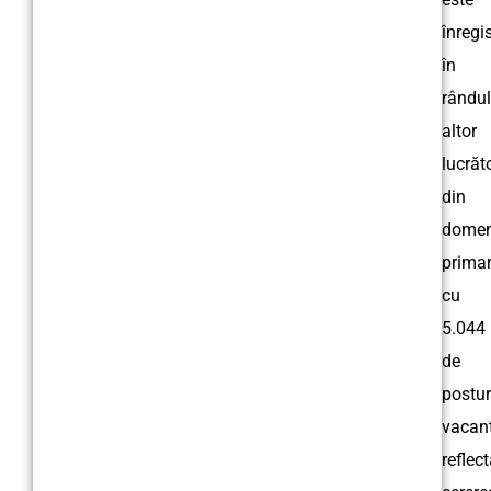
înregi
în
rândul
altor
lucrăt
din
domen
primar
cu
5.044
de
postur
vacant
reflec