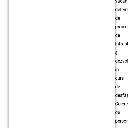
vacant
deter
de
proiec
de
infras
și
dezvol
în
curs
de
desfăș
Cerer
de
perso