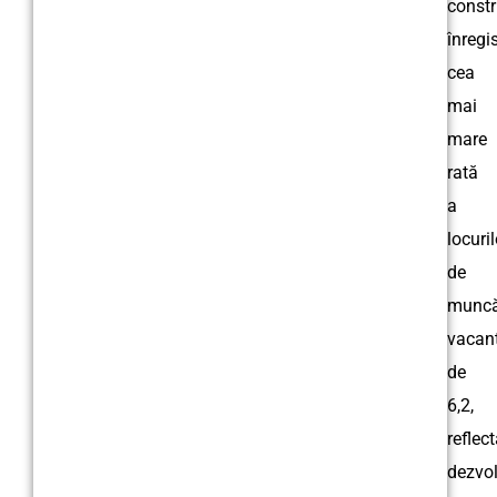
constr
înregi
cea
mai
mare
rată
a
locuril
de
munc
vacant
de
6,2,
reflec
dezvol