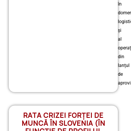
în
domen
logisti
și
al
operaț
din
lanțul
de
aprovi
RATA CRIZEI FORȚEI DE
MUNCĂ ÎN SLOVENIA (ÎN