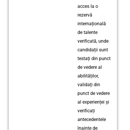
acces la o
rezervă
internațională
de talente
verificată, unde
candidații sunt
testați din punct
de vedere al
abilităților,
validați din
punct de vedere
al experienței și
verificați
antecedentele
înainte de