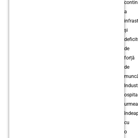
conti
a
infrast
și
deficit
de
forță
de
muncă
Indust
ospital
urmea
îndea
cu
o