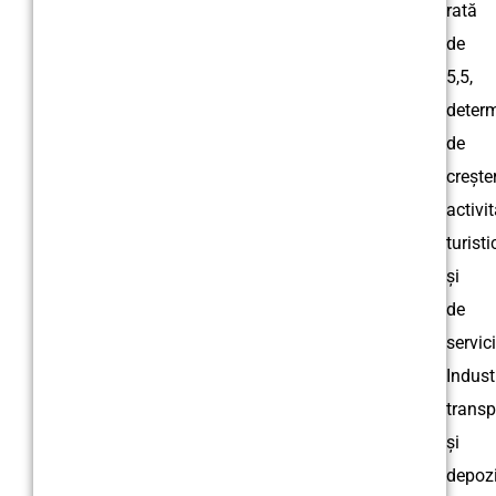
rată
de
5,5,
deter
de
crește
activit
turisti
și
de
servici
Indust
transp
și
depozi