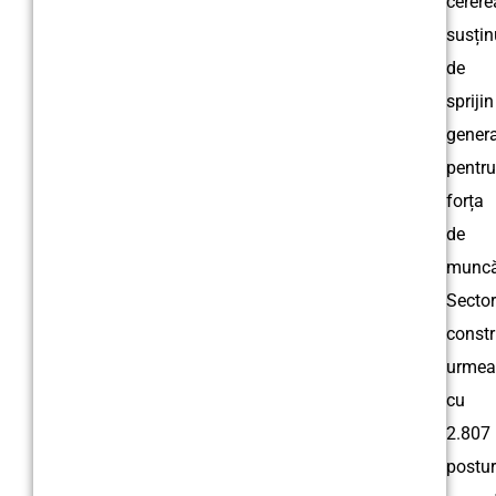
cerere
susțin
de
sprijin
genera
pentru
forța
de
muncă
Sector
constr
urmea
cu
2.807
postur