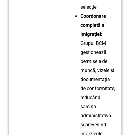
selecție.
Coordonare
completă a
imigrației:
Grupul BCM
gestionează
permisele de
muncă, vizele și
documentația
de conformitate,
reducând
sarcina
administrativă
și prevenind
întârzierile