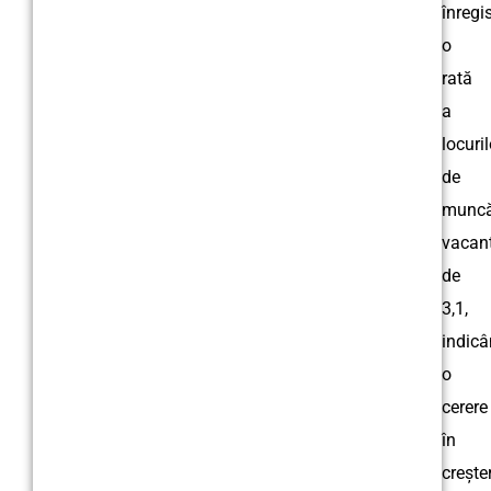
înregi
o
rată
a
locuril
de
munc
vacan
de
3,1,
indic
o
cerere
în
crește