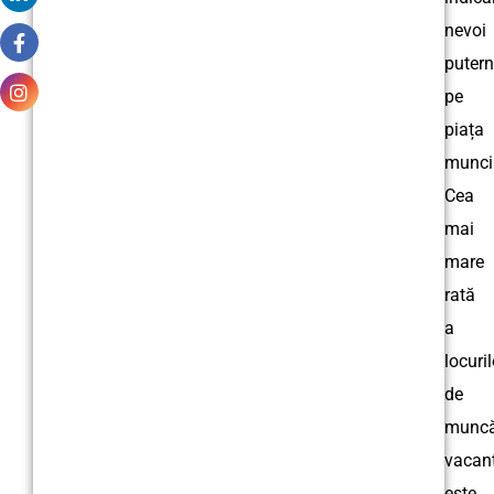
nevoi
putern
pe
piața
muncii
Cea
mai
mare
rată
a
locuril
de
munc
vacan
este