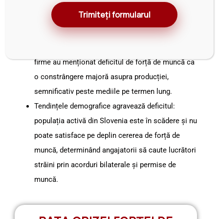
serviciile, unde angajatorii raportează din ce în ce
Trimiteți formularul
mai mult o lipsă de lucrători calificați.
La mijlocul anului 2025, datele sondajelor de
afaceri au arătat că aproximativ 20-25% dintre
firme au menționat deficitul de forță de muncă ca
o constrângere majoră asupra producției,
semnificativ peste mediile pe termen lung.
Tendințele demografice agravează deficitul:
populația activă din Slovenia este în scădere și nu
poate satisface pe deplin cererea de forță de
muncă, determinând angajatorii să caute lucrători
străini prin acorduri bilaterale și permise de
muncă.