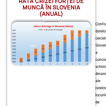
RATA CRIZEI FORȚEI DE
MUNCĂ ÎN SLOVENIA
(ANUAL)
Confo
datelo
cercet
Slove
a
cunos
schim
dinam
ale
ratelor
locuril
de