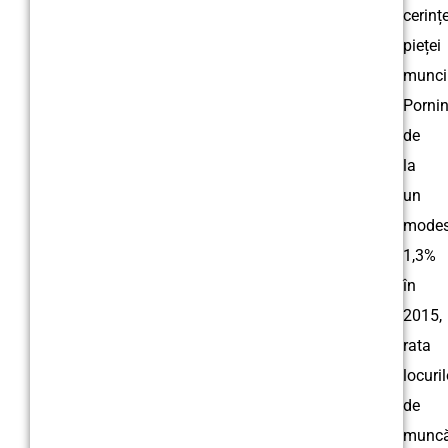
cerinț
pieței
muncii
Porni
de
la
un
modes
1,3%
în
2015,
rata
locuril
de
munc