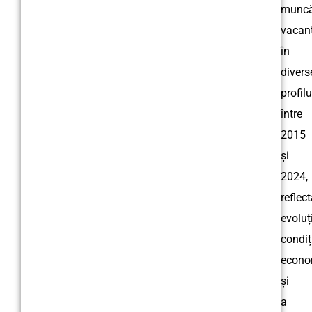
munc
vacan
în
divers
profilu
între
2015
și
2024,
reflec
evoluț
condiți
econo
și
a