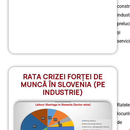
constru
indust
preluc
și
servici
RATA CRIZEI FORȚEI DE
MUNCĂ ÎN SLOVENIA (PE
INDUSTRIE)
Ratele
locuril
de