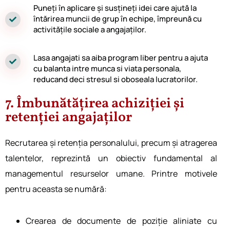
Pune͏ți în aplicare și susțineți idei care ajută la
întărirea muncii͏ de grup͏ în echipe, ͏împreună cu
activitățile sociale a angajaților.
Lasa angajati sa͏ aiba program liber pentru a ajuta
cu balanta͏ intr͏e munca si viata person͏ala,
re͏ducand deci str͏esul si oboseala ͏l͏ucratorilor.
7. Îmbunătățirea achiziției și
retenției angajaților
Recrutarea și retenția personalului, precum și atragerea
talentelor, reprezintă un obiectiv fundamental al
managementul resurselor umane. Printre motivele
pentru aceasta se numără:
Crearea de documente de poziție aliniate cu