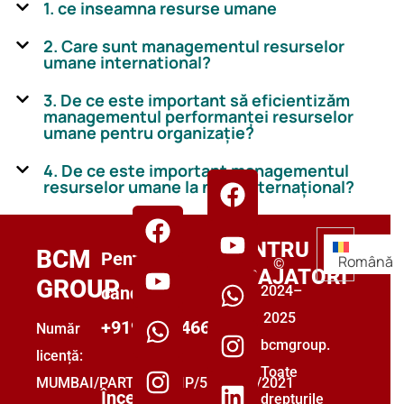
1. ce inseamna resurse umane
2. Care sunt managementul resurselor
umane international?
3. De ce este important să eficientizăm
managementul performanței resurselor
umane pentru organizație?
4. De ce este important managementul
resurselor umane la nivel internațional?
FPENTRU
BCM
Pentru
Română
©
ANGAJATORI
GROUP
candidați:
2024–
2025
+919555446699
Număr
bcmgroup.
licență:
Toate
MUMBAI/PARTNERSHIP/5493853/2021
Începe-
drepturile