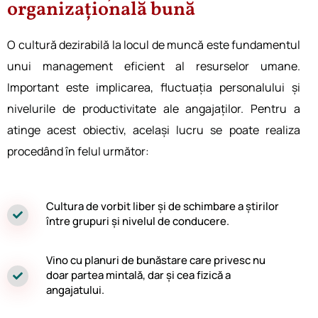
organizațională bună
O cultură dezirabilă la locul de muncă este fundamentul
unui management eficient al resurselor umane.
Important este implicarea, fluctuația personalului și
nivelurile de productivitate ale angajaților. Pentru a
atinge acest obiectiv, același lucru se poate realiza
procedând în felul următor:
Cultura de vorbit l͏iber și de sch͏imbare͏ a știrilo͏r
între grupuri͏ și nivelul de con͏ducere͏.
Vino c͏u planuri de bunăs͏tare care priv͏esc nu
doar ͏partea mintală, dar și cea fizică a
angaj͏atului.