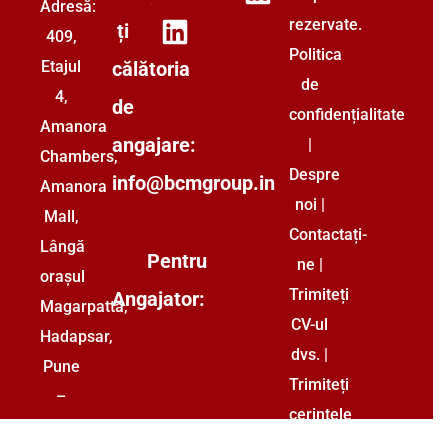
Adresă:
rezervate.
ți
409,
Politica
călătoria
Etajul
de
4,
de
confidențialitate
Amanora
angajare:
|
Chambers,
Despre
info@bcmgroup.in
Amanora
noi
|
Mall,
Contactați-
Lângă
Pentru
ne
|
orașul
Trimiteți
Angajator:
Magarpatta,
CV-ul
Hadapsar,
dvs.
|
Pune
Trimiteți
–
cerințele
411208
dvs.