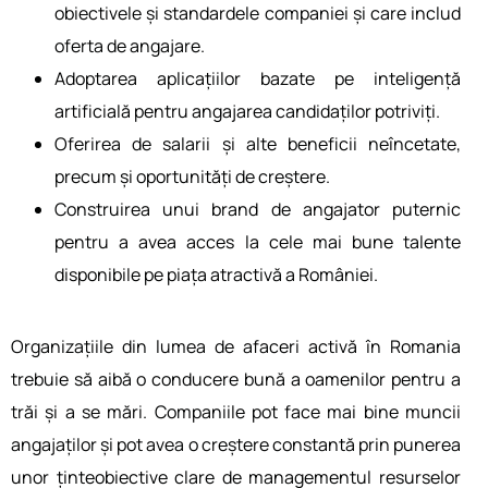
obiectivele și standardele companiei și care includ
oferta de angajare.
Adoptarea aplicațiilor bazate pe inteligență
artificială pentru angajarea candidaților potriviți.
Oferirea de salarii și alte beneficii neîncetate,
precum și oportunități de creștere.
Construirea unui brand de angajator puternic
pentru a avea acces la cele mai bune talente
disponibile pe piața atractivă a României.
Organiz͏ațiile ͏din lumea de afaceri͏ activă în Romania
trebuie să aibă o conducere bună͏ a͏ oamenilor pentru a
trăi și a se mări. Companiile pot fac͏e mai bine muncii
angajaților și pot ͏ave͏a o cre͏ștere constantă prin punerea
unor țin͏teobiective clare de managementul resurselor