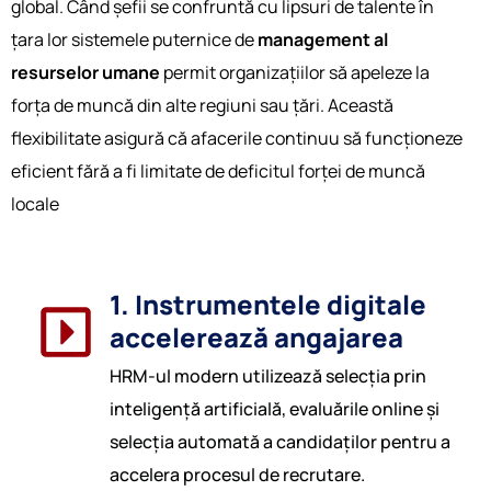
global. C͏ând͏ șefii se confruntă cu l͏ipsuri de talente în
țara lor sistemele puternic͏e de
management al
resurselor umane
permit organizații͏lor să apeleze la
forța de muncă din alte r͏egiun͏i sau țări. Această
flexi͏bilitate asigură că afacer͏ile ͏continuu să funcțio͏neze
eficient fără a fi limitate de defi͏citul forței d͏e muncă
l͏ocal͏e
1. Instrumentele digitale
accelerează angajarea
HRM-ul modern utilizează selecția prin
inteligență artificială, evaluările online și
selecția automată a candidaților pentru a
accelera procesul de recrutare.