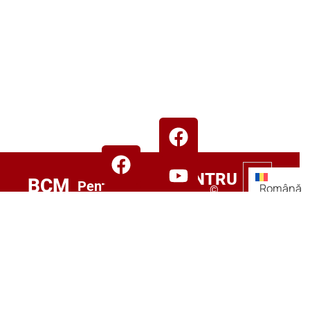
FPENTRU
BCM
Pentru
Română
©
ANGAJATORI
GROUP
candidați:
2024–
2025
+919555446699
Număr
bcmgroup.
licență:
Toate
MUMBAI/PARTNERSHIP/5493853/2021
Începe-
drepturile
Adresă: