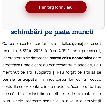
managerilor de resurse umane.
Trimiteți formularul
1. Creșterea șomajului și
schimbări pe piața muncii
Cu toate acestea, conform statisticilor,
șomaj
a crescut
recent la 5,3% în 2023, față de 4,9% în anul precedent,
iar creșterea se datorează
marea criza economica
care
afectează firmele care au concediat mulți angajați, i-au
menținut pe alții subplătiți și i-au forțat pe alții să se
pensie anticipata
, în încercarea lor de a reduce
costurile de exploatare în contextul scăderii profiturilor,
crescând în același timp cheltuielile de exploatare. În
plus, unele sectoare sensibile la nivelurile activității