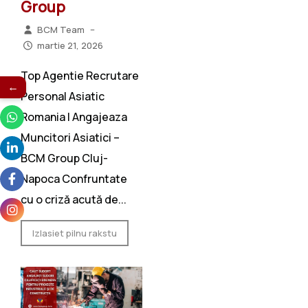
Group
BCM Team
–
martie 21, 2026
Top Agentie Recrutare
←
Personal Asiatic
Romania | Angajeaza
Muncitori Asiatici –
BCM Group Cluj-
Napoca Confruntate
cu o criză acută de...
Izlasiet pilnu rakstu