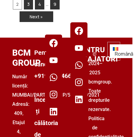
…
2
3
4
9
Next »
FPENTRU
BCM
Pentru
Română
©
ANGAJATORI
GROUP
candidați:
2024–
2025
+919555446699
Număr
bcmgroup.
licență:
Toate
MUMBAI/PARTNERSHIP/5493853/2021
Începe-
drepturile
Adresă:
rezervate.
ți
409,
Politica
călătoria
Etajul
de
4,
de
confidențialitate