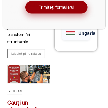
Agenția Potrivită în
Trimiteți formularul
2026 Piața muncii din
Slovacia
România traversează o
perioadă de
Ungaria
transformări
structurale...
Izlasiet pilnu rakstu
BLOGURI
Cauți un