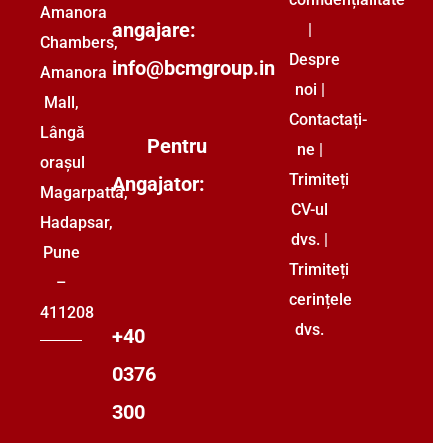
Amanora
angajare:
|
Chambers,
Despre
info@bcmgroup.in
Amanora
noi
|
Mall,
Contactați-
Lângă
Pentru
ne
|
orașul
Trimiteți
Angajator:
Magarpatta,
CV-ul
Hadapsar,
dvs.
|
Pune
Trimiteți
–
cerințele
411208
dvs.
+40
0376
300