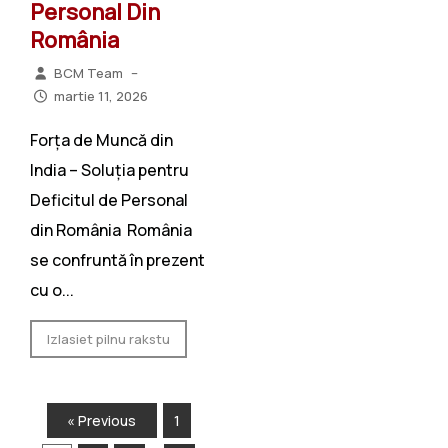
Personal Din
România
BCM Team
–
martie 11, 2026
Forța de Muncă din
India – Soluția pentru
Deficitul de Personal
din România România
se confruntă în prezent
cu o...
Izlasiet pilnu rakstu
« Previous
1