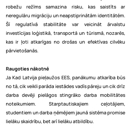
robežu režīms samazina risku, kas saistīts ar
neregulāru migrāciju un neapstiprinātām identitātēm.
Šī regulatīvā stabilitāte var veicināt ārvalstu
investīcijas loģistikā, transportā un tūrismā, nozarēs,
kas ir ļoti atkarīgas no drošas un efektīvas cilvēku
pārvietošanās.
Raugoties nākotnē
Ja Kad Latvija pieļaužos EES, panākumu atkarība būs
no tā, cik veikli parāda iestādes vadīs pāreju un cik drīz
darba devēji pielāgos stingrāko darba mobilitātes
noteikumiem. Starptautiskajiem ceļotājiem,
studentiem un darba ņēmējiem jaunā sistēma promise
lielāku skaidrību, bet arī lielāku atbildību.