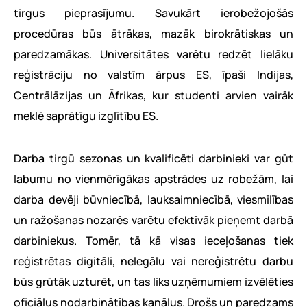
tirgus pieprasījumu. Savukārt ierobežojošās
procedūras būs ātrākas, mazāk birokrātiskas un
paredzamākas. Universitātes varētu redzēt lielāku
reģistrāciju no valstīm ārpus ES, īpaši Indijas,
Centrālāzijas un Āfrikas, kur studenti arvien vairāk
meklē saprātīgu izglītību ES.
Darba tirgū sezonas un kvalificēti darbinieki var gūt
labumu no vienmērīgākas apstrādes uz robežām, lai
darba devēji būvniecībā, lauksaimniecībā, viesmīlības
un ražošanas nozarēs varētu efektīvāk pieņemt darbā
darbiniekus. Tomēr, tā kā visas ieceļošanas tiek
reģistrētas digitāli, nelegālu vai nereģistrētu darbu
būs grūtāk uzturēt, un tas liks uzņēmumiem izvēlēties
oficiālus nodarbinātības kanālus. Drošs un paredzams