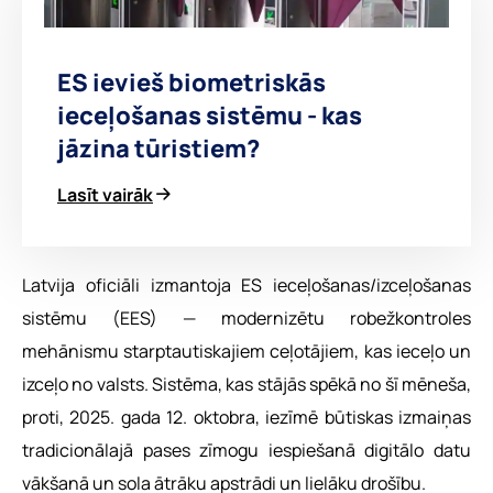
ES ievieš biometriskās
ieceļošanas sistēmu - kas
jāzina tūristiem?
Lasīt vairāk
Latvija oficiāli izmantoja ES ieceļošanas/izceļošanas
sistēmu (EES) — modernizētu robežkontroles
mehānismu starptautiskajiem ceļotājiem, kas ieceļo un
izceļo no valsts. Sistēma, kas stājās spēkā no šī mēneša,
proti, 2025. gada 12. oktobra, iezīmē būtiskas izmaiņas
tradicionālajā pases zīmogu iespiešanā digitālo datu
vākšanā un sola ātrāku apstrādi un lielāku drošību.