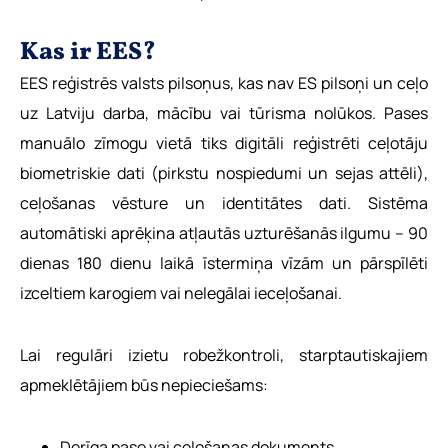
Kas ir EES?
EES reģistrēs valsts pilsoņus, kas nav ES pilsoņi un ceļo
uz Latviju darba, mācību vai tūrisma nolūkos. Pases
manuālo zīmogu vietā tiks digitāli reģistrēti ceļotāju
biometriskie dati (pirkstu nospiedumi un sejas attēli),
ceļošanas vēsture un identitātes dati. Sistēma
automātiski aprēķina atļautās uzturēšanās ilgumu – 90
dienas 180 dienu laikā īstermiņa vīzām un pārspīlēti
izceltiem karogiem vai nelegālai ieceļošanai.
Lai regulāri izietu robežkontroli, starptautiskajiem
apmeklētājiem būs nepieciešams:
Derīga pase vai ceļošanas dokuments