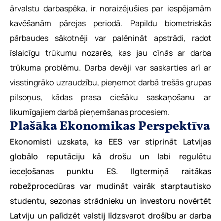
ārvalstu darbaspēka, ir noraizējušies par iespējamām
kavēšanām pārejas periodā. Papildu biometriskās
pārbaudes sākotnēji var palēnināt apstrādi, radot
īslaicīgu trūkumu nozarēs, kas jau cīnās ar darba
trūkuma problēmu. Darba devēji var saskarties arī ar
visstingrāko uzraudzību, pieņemot darbā trešās grupas
pilsoņus, kādas prasa ciešāku saskaņošanu ar
likumīgajiem darbā pieņemšanas procesiem.
Plašāka Ekonomikas Perspektīva
Ekonomisti uzskata, ka EES var stiprināt Latvijas
globālo reputāciju kā drošu un labi regulētu
ieceļošanas punktu ES. Ilgtermiņā raitākas
robežprocedūras var mudināt vairāk starptautisko
studentu, sezonas strādnieku un investoru novērtēt
Latviju un palīdzēt valstij līdzsvarot drošību ar darba