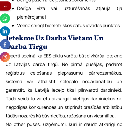
←
Derīga vīza vai uzturēšanās atļauja (ja
piemērojama)
Vēlme sniegt biometriskos datus ievades punktos
Ietekme Uz Darba Vietām Un
Darba Tirgu
Esperti secinā, ka EES ciktu varētu būt divkārša ietekme
uz Latvijas darba tirgū. No pirmā pusējas, padarot
reģistrus ceļošanas pieprasumu pārredzamākus,
sistēma var atbalstīt nelegālo nodarbinātību un
garantēt, ka Latvijā ieceļo tikai pilnvaroti darbinieki.
Tādā veidā to varētu aizsargāt vietējos darbiniekus no
negodīgas konkurences un stiprināt prasībās atbilstību
tādās nozarēs kā būvniecība, ražošana un viesmīlība.
No other puses, uzņēmumi, kuri ir daudz atkarīgi no