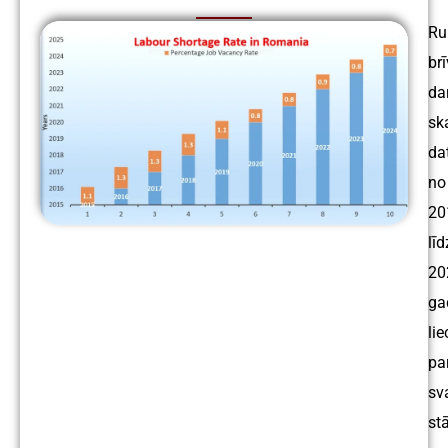
Ru
br
da
sk
da
no
20
līd
20
ga
lie
pa
sv
st