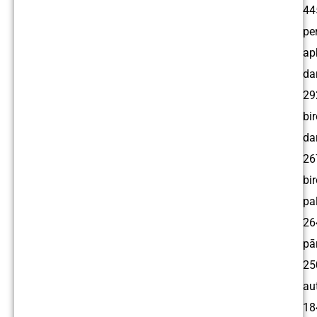
44
pe
ap
da
29
bir
da
26
bir
pal
26
pā
25
au
18