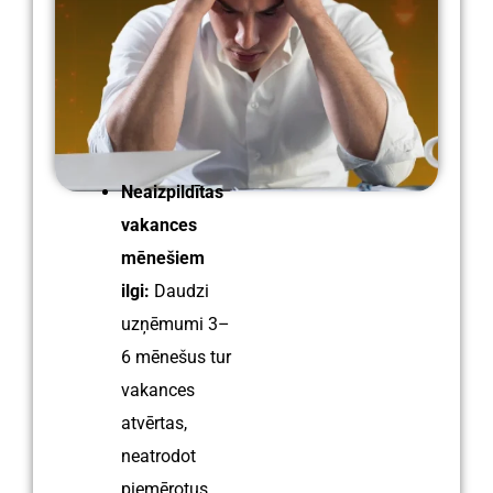
Neaizpildītas
vakances
mēnešiem
ilgi:
Daudzi
uzņēmumi 3–
6 mēnešus tur
vakances
atvērtas,
neatrodot
piemērotus