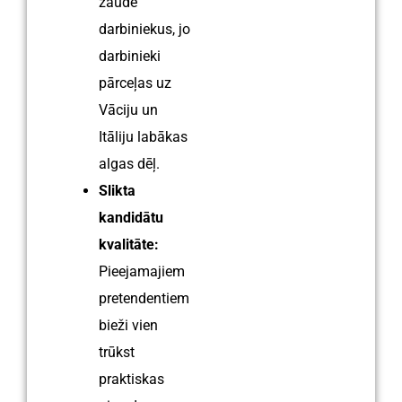
zaudē
darbiniekus, jo
darbinieki
pārceļas uz
Vāciju un
Itāliju labākas
algas dēļ.
Slikta
kandidātu
kvalitāte:
Pieejamajiem
pretendentiem
bieži vien
trūkst
praktiskas