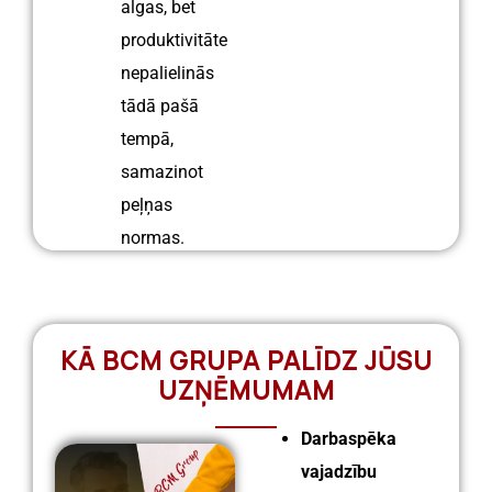
algas, bet
produktivitāte
nepalielinās
tādā pašā
tempā,
samazinot
peļņas
normas.
KĀ BCM GRUPA PALĪDZ JŪSU
UZŅĒMUMAM
Darbaspēka
vajadzību