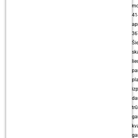
mo
41
ap
36
Ši
ska
lie
pa
pl
izp
da
tr
ga
kva
ga