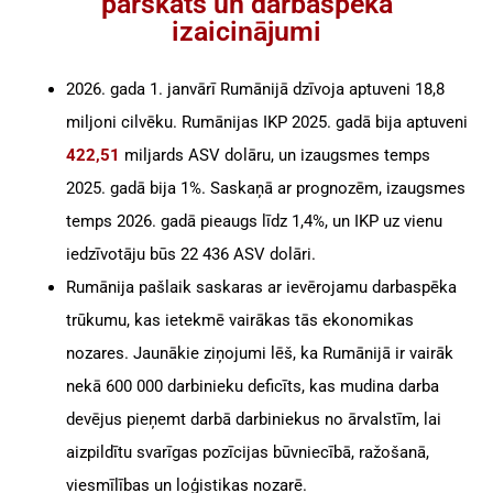
pārskats un darbaspēka
izaicinājumi
Serbija
Lielapjoma
Darbinieku
Bulgārija
2026. gada 1. janvārī Rumānijā dzīvoja aptuveni 18,8
Pieņemšana
miljoni cilvēku. Rumānijas IKP 2025. gadā bija aptuveni
Horvātija
422,51
miljards ASV dolāru, un izaugsmes temps
Personāla Atlases
2025. gadā bija 1%. Saskaņā ar prognozēm, izaugsmes
Ungārija
Procesa
temps 2026. gadā pieaugs līdz 1,4%, un IKP uz vienu
ārpakalpojumi
Čehijas Republika
iedzīvotāju būs 22 436 ASV dolāri.
Rumānija pašlaik saskaras ar ievērojamu darbaspēka
Malta
trūkumu, kas ietekmē vairākas tās ekonomikas
nozares. Jaunākie ziņojumi lēš, ka Rumānijā ir vairāk
nekā 600 000 darbinieku deficīts, kas mudina darba
devējus pieņemt darbā darbiniekus no ārvalstīm, lai
aizpildītu svarīgas pozīcijas būvniecībā, ražošanā,
viesmīlības un loģistikas nozarē.