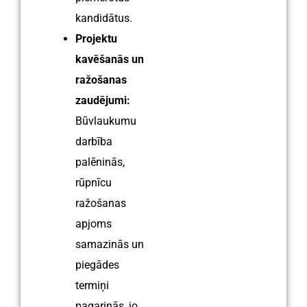
kandidātus.
Projektu
kavēšanās un
ražošanas
zaudējumi:
Būvlaukumu
darbība
palēninās,
rūpnīcu
ražošanas
apjoms
samazinās un
piegādes
termiņi
pagarinās, jo