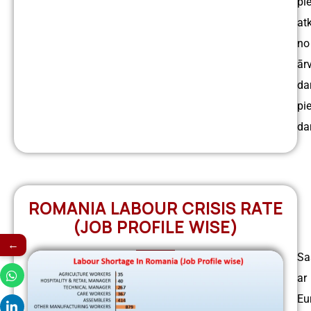
pi
at
no
ār
da
pi
da
ROMANIA LABOUR CRISIS RATE
(JOB PROFILE WISE)
←
Sa
ar
Eu