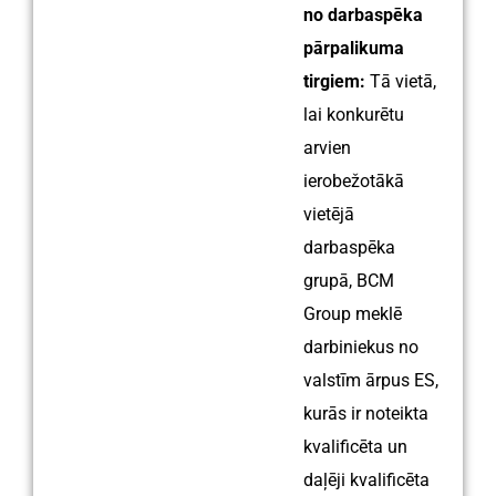
no darbaspēka
pārpalikuma
tirgiem:
Tā vietā,
lai konkurētu
arvien
ierobežotākā
vietējā
darbaspēka
grupā, BCM
Group meklē
darbiniekus no
valstīm ārpus ES,
kurās ir noteikta
kvalificēta un
daļēji kvalificēta