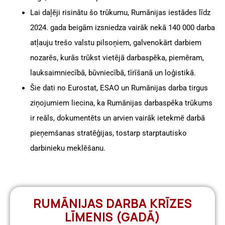
Lai daļēji risinātu šo trūkumu, Rumānijas iestādes līdz
2024. gada beigām izsniedza vairāk nekā 140 000 darba
atļauju trešo valstu pilsoņiem, galvenokārt darbiem
nozarēs, kurās trūkst vietējā darbaspēka, piemēram,
lauksaimniecībā, būvniecībā, tīrīšanā un loģistikā.
Šie dati no Eurostat, ESAO un Rumānijas darba tirgus
ziņojumiem liecina, ka Rumānijas darbaspēka trūkums
ir reāls, dokumentēts un arvien vairāk ietekmē darbā
pieņemšanas stratēģijas, tostarp starptautisko
darbinieku meklēšanu.
RUMĀNIJAS DARBA KRĪZES
LĪMENIS (GADĀ)