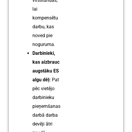
virsstundas,
lai
kompensētu
darbu, kas
noved pie
noguruma.
Darbinieki,
kas aizbrauc
augstāku ES
algu dēļ:
Pat
pēc vietējo
darbinieku
pieņemšanas
darbā darba
devēji ātri