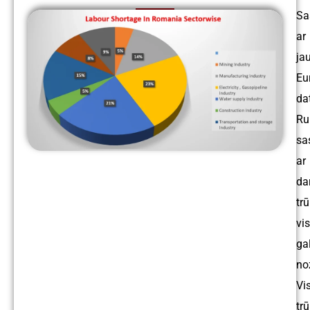
Sa
ar
ja
Eu
da
Ru
sa
ar
da
tr
vi
ga
no
Vis
tr