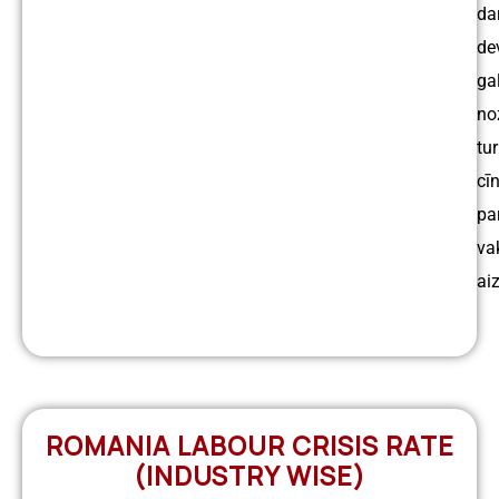
da
de
ga
no
tu
cīn
pa
va
ai
ROMANIA LABOUR CRISIS RATE
(INDUSTRY WISE)