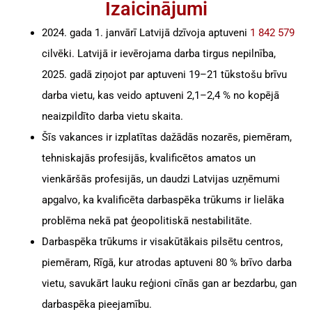
Izaicinājumi
Serbija
Lielapjoma
2024. gada 1. janvārī Latvijā dzīvoja aptuveni
1 842 579
Darbinieku
cilvēki. Latvijā ir ievērojama darba tirgus nepilnība,
Bulgārija
Pieņemšana
2025. gadā ziņojot par aptuveni 19–21 tūkstošu brīvu
Horvātija
darba vietu, kas veido aptuveni 2,1–2,4 % no kopējā
Personāla Atlases
neaizpildīto darba vietu skaita.
Ungārija
Procesa
Šīs vakances ir izplatītas dažādās nozarēs, piemēram,
ārpakalpojumi
Čehijas Republika
tehniskajās profesijās, kvalificētos amatos un
vienkāršās profesijās, un daudzi Latvijas uzņēmumi
Malta
apgalvo, ka kvalificēta darbaspēka trūkums ir lielāka
problēma nekā pat ģeopolitiskā nestabilitāte.
Darbaspēka trūkums ir visakūtākais pilsētu centros,
piemēram, Rīgā, kur atrodas aptuveni 80 % brīvo darba
vietu, savukārt lauku reģioni cīnās gan ar bezdarbu, gan
darbaspēka pieejamību.