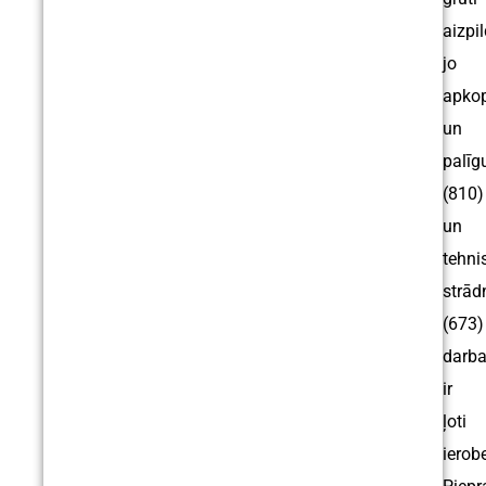
aizpil
jo
apko
un
palīg
(810)
un
tehni
strād
(673)
darba
ir
ļoti
ierob