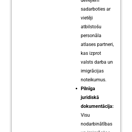
devējiem
sadarboties ar
vietēji
atbilstošu
personāla
atlases partneri,
kas izprot
valsts darba un
imigrācijas
noteikumus.
Pilnīga
juridiskā
dokumentācija:
Visu
nodarbinātības