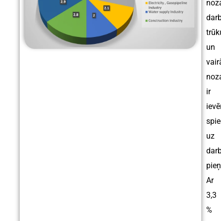
noz
dar
trū
un
vair
noz
ir
iev
spie
uz
dar
pie
Ar
3,3
%