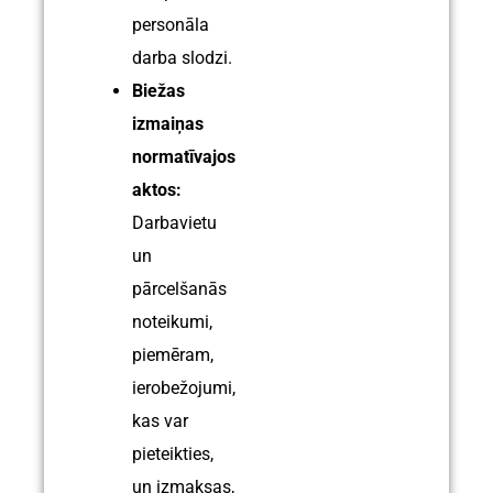
personāla
darba slodzi.
Biežas
izmaiņas
normatīvajos
aktos:
Darbavietu
un
pārcelšanās
noteikumi,
piemēram,
ierobežojumi,
kas var
pieteikties,
un izmaksas,