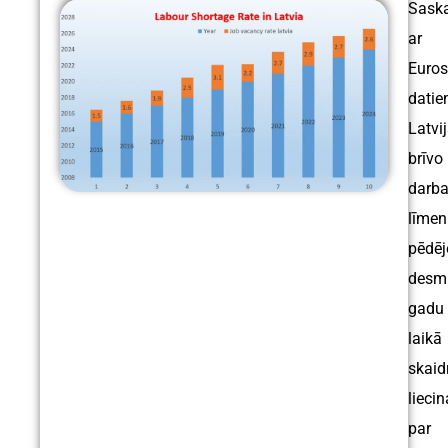
Sask
ar
Euros
datie
Latvi
brīvo
darba
līmen
pēdēj
desmi
gadu
laikā
skaid
liecin
par