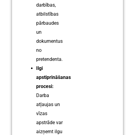
darbības,
atbilstības
pārbaudes
un
dokumentus
no
pretendenta.
Ilgi
apstiprināšanas
procesi:
Darba
atļaujas un
vīzas
apstrāde var
aizņemt ilgu