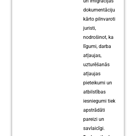
un imigrācijas
dokumentāciju
kārto pilnvaroti
juristi,
nodrošinot, ka
līgumi, darba
atļaujas,
uzturēšanās
atļaujas
pieteikumi un
atbilstības
iesniegumi tiek
apstrādāti
pareizi un
savlaicīgi.