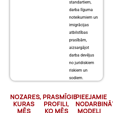
standartiem,
darba līguma
noteikumiem un
imigrācijas
atbilstības
prasībām,
aizsargājot
darba devējus
no juridiskiem
riskiem un
sodiem.
NOZARES,
PRASMĪGIE
PIEEJAMIE
KURAS
PROFILI,
NODARBINĀ
MĒS
KO MĒS
MODEĻI