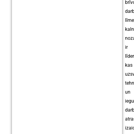
brīv
darb
līme
kaln
noz
ir
līder
kas
uzs
tehn
un
ieg
darb
atr
izai