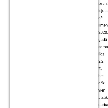
izrais
lejup
dēļ
līmen
2020.
gadā
sama
līdz
2,2
%,
bet
drīz
vien
atsāk
darb