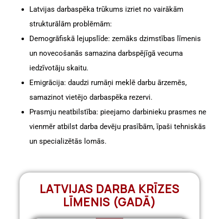
Latvijas darbaspēka trūkums izriet no vairākām
strukturālām problēmām:
Demogrāfiskā lejupslīde: zemāks dzimstības līmenis
un novecošanās samazina darbspējīgā vecuma
iedzīvotāju skaitu.
Emigrācija: daudzi rumāņi meklē darbu ārzemēs,
samazinot vietējo darbaspēka rezervi.
Prasmju neatbilstība: pieejamo darbinieku prasmes ne
vienmēr atbilst darba devēju prasībām, īpaši tehniskās
un specializētās lomās.
LATVIJAS DARBA KRĪZES
LĪMENIS (GADĀ)