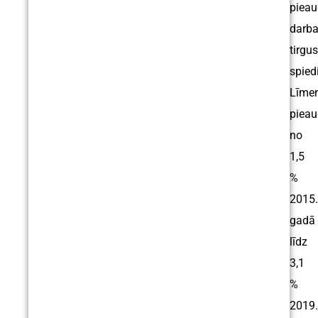
piea
darb
tirgus
spied
Līmen
piea
no
1,5
%
2015.
gadā
līdz
3,1
%
2019.