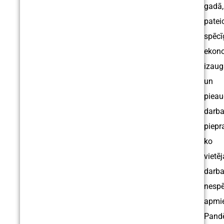
gadā,
patei
spēcī
ekon
izau
un
piea
darb
piepr
ko
vietēj
darb
nespē
apmie
Pand