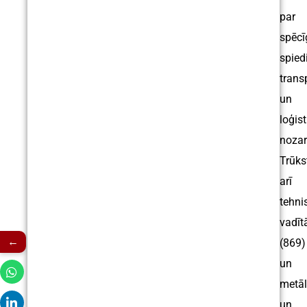
par
spēcī
spied
trans
un
loģis
nozar
Trūks
arī
tehni
vadīt
←
(869)
un
metāl
un