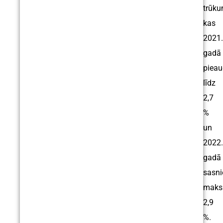
trūku
kas
2021.
gadā
piea
līdz
2,7
%
un
2022.
gadā
sasni
maks
2,9
%.