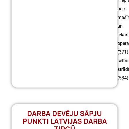
Piepr
pēc
mašī
un
iekār
opera
(371)
celtn
strād
(534
DARBA DEVĒJU SĀPJU
PUNKTI LATVIJAS DARBA
TIRGŪ