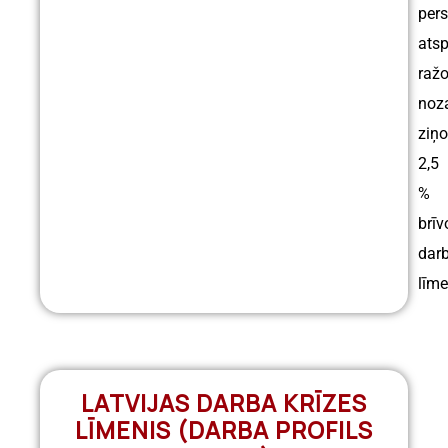
per
ats
raž
noz
ziņo
2,5
%
brīv
darb
līme
LATVIJAS DARBA KRĪZES
LĪMENIS (DARBA PROFILS