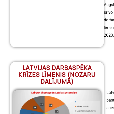
Augst
brīvo
darba
līmen
2023
LATVIJAS DARBASPĒKA
KRĪZES LĪMENIS (NOZARU
DALĪJUMĀ)
Latv
pas
spec