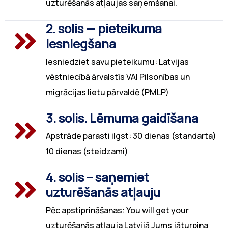
uzturēšanās atļaujas saņemšanai.
2. solis — pieteikuma
iesniegšana
Iesniedziet savu pieteikumu: Latvijas
vēstniecībā ārvalstīs VAI Pilsonības un
migrācijas lietu pārvaldē (PMLP)
3. solis. Lēmuma gaidīšana
Apstrāde parasti ilgst: 30 dienas (standarta)
10 dienas (steidzami)
4. solis – saņemiet
uzturēšanās atļauju
Pēc apstiprināšanas: You will get your
uzturēšanās atļauja Latvijā Jums jāturpina