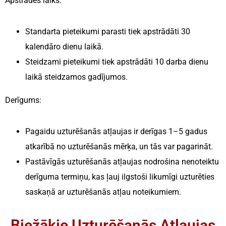
Apstrādes laiks:
Standarta pieteikumi parasti tiek apstrādāti 30
kalendāro dienu laikā.
Steidzami pieteikumi tiek apstrādāti 10 darba dienu
laikā steidzamos gadījumos.
Derīgums:
Pagaidu uzturēšanās atļaujas ir derīgas 1–5 gadus
atkarībā no uzturēšanās mērķa, un tās var pagarināt.
Pastāvīgās uzturēšanās atļaujas nodrošina nenoteiktu
derīguma termiņu, kas ļauj ilgstoši likumīgi uzturēties
saskaņā ar uzturēšanās atļau noteikumiem.
Biežākie Uzturēšanās Atļaujas