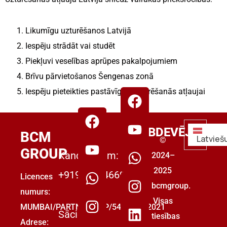
Likumīgu uzturēšanos Latvijā
Iespēju strādāt vai studēt
Piekļuvi veselības aprūpes pakalpojumiem
Brīvu pārvietošanos Šengenas zonā
Iespēju pieteikties pastāvīgās uzturēšanās atļaujai
DARBDEVĒJIEM
BCM
Latvieš
©
GROUP
Kandidātiem:
2024–
2025
+919555446699
Licences
bcmgroup.
numurs:
Visas
MUMBAI/PARTNERSHIP/5493853/2021
Sāciet
tiesības
Adrese: