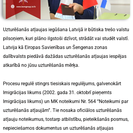
Serbija
Lielapjoma
Darbinieku
Bulgārija
Uzturēšanās atļaujas iegūšana Latvijā ir būtiska trešo valstu
Pieņemšana
Horvātija
pilsoņiem, kuri plāno ilgstoši dzīvot, strādāt vai studēt valstī.
Personāla Atlases
Latvija kā Eiropas Savienības un Šengenas zonas
Ungārija
Procesa
dalībvalsts piedāvā dažādas uzturēšanās atļaujas iespējas
ārpakalpojumi
atkarībā no jūsu uzturēšanās mērķa.
Čehijas Republika
Malta
Procesu regulē stingrs tiesiskais regulējums, galvenokārt
Imigrācijas likums (2002. gada 31. oktobrī pieņemts
Imigrācijas likums) un MK noteikumi Nr. 564 “Noteikumi par
uzturēšanās atļaujām”. Tie nosaka oficiālos uzturēšanās
atļauju noteikumus, tostarp atbilstību, pieteikšanās posmus,
nepieciešamos dokumentus un uzturēšanās atļaujas