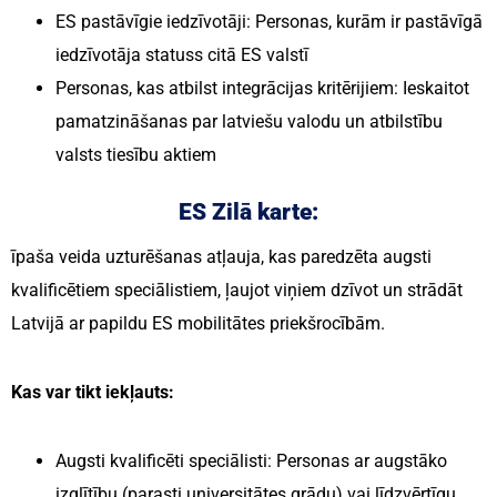
ES pastāvīgie iedzīvotāji: Personas, kurām ir pastāvīgā
iedzīvotāja statuss citā ES valstī
Personas, kas atbilst integrācijas kritērijiem: Ieskaitot
pamatzināšanas par latviešu valodu un atbilstību
valsts tiesību aktiem
ES Zilā karte:
īpaša veida uzturēšanas atļauja, kas paredzēta augsti
kvalificētiem speciālistiem, ļaujot viņiem dzīvot un strādāt
Latvijā ar papildu ES mobilitātes priekšrocībām.
Kas var tikt iekļauts:
Augsti kvalificēti speciālisti: Personas ar augstāko
izglītību (parasti universitātes grādu) vai līdzvērtīgu