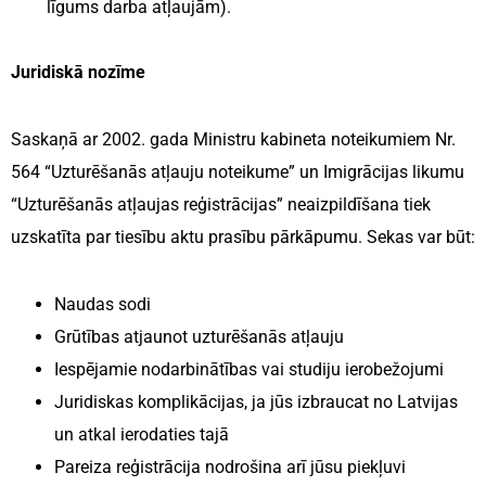
līgums darba atļaujām).
Juridiskā nozīme
Saskaņā ar 2002. gada Ministru kabineta noteikumiem Nr.
564 “Uzturēšanās atļauju noteikume” un Imigrācijas likumu
“Uzturēšanās atļaujas reģistrācijas” neaizpildīšana tiek
uzskatīta par tiesību aktu prasību pārkāpumu. Sekas var būt:
Naudas sodi
Grūtības atjaunot uzturēšanās atļauju
Iespējamie nodarbinātības vai studiju ierobežojumi
Juridiskas komplikācijas, ja jūs izbraucat no Latvijas
un atkal ierodaties tajā
Pareiza reģistrācija nodrošina arī jūsu piekļuvi