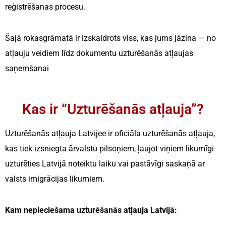
reģistrēšanas procesu.
Šajā rokasgrāmatā ir izskaidrots viss, kas jums jāzina — no
atļauju veidiem līdz dokumentu uzturēšanās atļaujas
saņemšanai
Kas ir “Uzturēšanās atļauja”?
Uzturēšanās atļauja Latvijee ir oficiāla uzturēšanās atļauja,
kas tiek izsniegta ārvalstu pilsoņiem, ļaujot viņiem likumīgi
uzturēties Latvijā noteiktu laiku vai pastāvīgi saskaņā ar
valsts imigrācijas likumiem.
Kam nepieciešama uzturēšanās atļauja Latvijā: