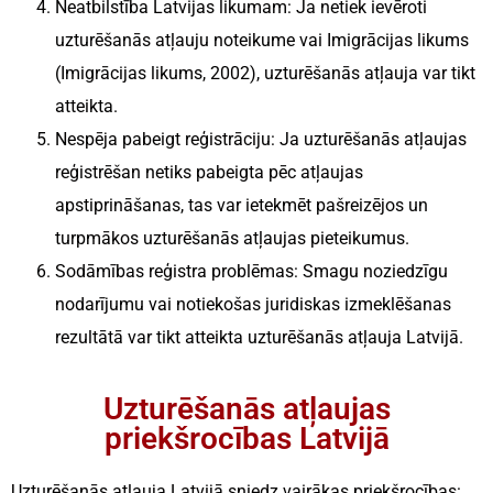
Neatbilstība Latvijas likumam:
Ja netiek ievēroti
uzturēšanās atļauju noteikume vai Imigrācijas likums
(Imigrācijas likums, 2002), uzturēšanās atļauja var tikt
atteikta.
Nespēja pabeigt reģistrāciju:
Ja uzturēšanās atļaujas
reģistrēšan netiks pabeigta pēc atļaujas
apstiprināšanas, tas var ietekmēt pašreizējos un
turpmākos uzturēšanās atļaujas pieteikumus.
Sodāmības reģistra problēmas:
Smagu noziedzīgu
nodarījumu vai notiekošas juridiskas izmeklēšanas
rezultātā var tikt atteikta uzturēšanās atļauja Latvijā.
Uzturēšanās atļaujas
priekšrocības Latvijā
Uzturēšanās atļauja Latvijā sniedz vairākas priekšrocības: