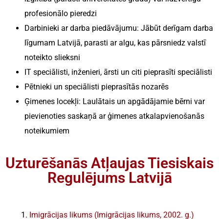
profesionālo pieredzi
Darbinieki ar darba piedāvājumu: Jābūt derīgam darba
līgumam Latvijā, parasti ar algu, kas pārsniedz valstī
noteikto slieksni
IT speciālisti, inženieri, ārsti un citi pieprasīti speciālisti
Pētnieki un speciālisti pieprasītās nozarēs
Ģimenes locekļi: Laulātais un apgādājamie bērni var
pievienoties saskaņā ar ģimenes atkalapvienošanās
noteikumiem
Uzturēšanās Atļaujas Tiesiskais
Regulējums Latvijā
Imigrācijas likums (Imigrācijas likums, 2002. g.)