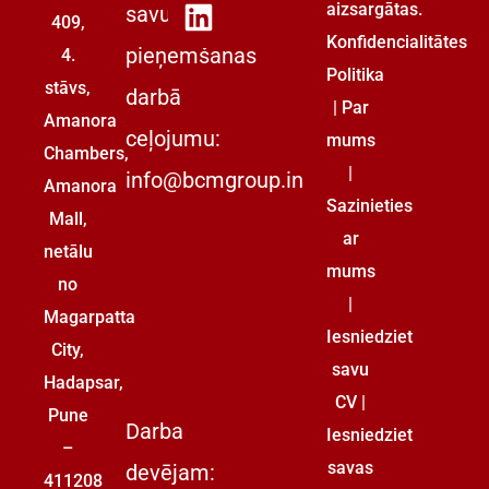
aizsargātas.
savu
409,
Konfidencialitātes
pieņemšanas
4.
Politika
stāvs,
darbā
|
Par
Amanora
ceļojumu:
mums
Chambers,
|
info@bcmgroup.in
Amanora
Sazinieties
Mall,
ar
netālu
mums
no
|
Magarpatta
Iesniedziet
City,
savu
Hadapsar,
CV
|
Pune
Darba
Iesniedziet
–
savas
devējam:
411208