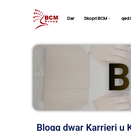
Dar
Skopri BCM
qed 
Blogg dwar Karrieri u Ki