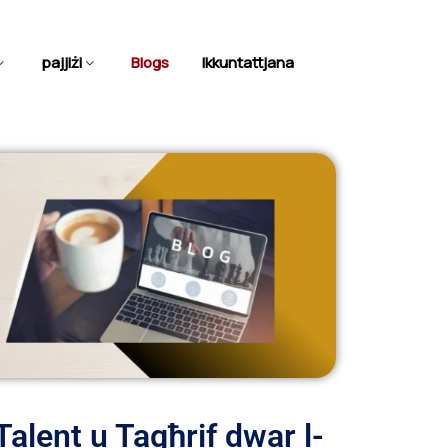
pajjiżi
Blogs
Ikkuntattjana
 Talent u Tagħrif dwar l-