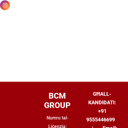
GĦALL-
BCM
KANDIDATI:
GROUP
+91
Numru tal-
9555446699
Liċenzja: