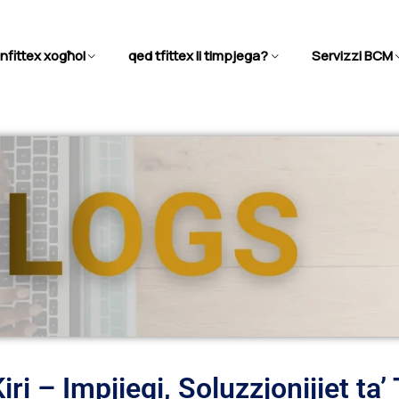
infittex xogħol
qed tfittex li timpjega?
Servizzi BCM
ri – Impjiegi, Soluzzjonijiet ta’