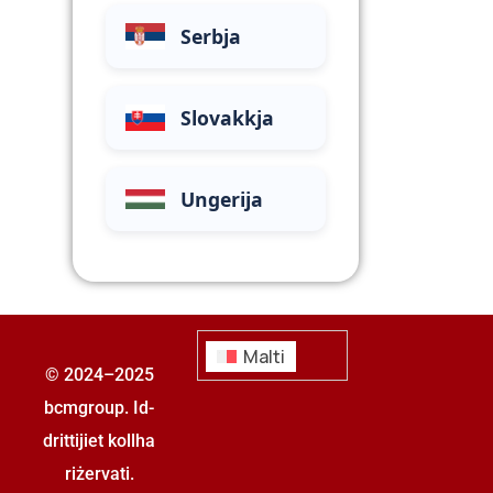
Serbja
Slovakkja
Ungerija
Malti
© 2024–2025
bcmgroup. Id-
drittijiet kollha
riżervati.