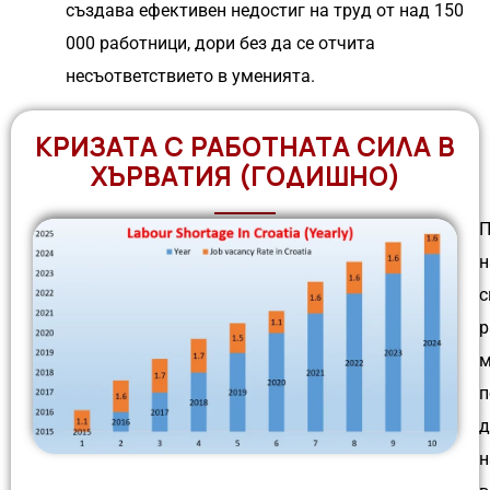
създава ефективен недостиг на труд от над 150
000 работници, дори без да се отчита
несъответствието в уменията.
КРИЗАТА С РАБОТНАТА СИЛА В
ХЪРВАТИЯ (ГОДИШНО)
П
н
с
р
м
п
д
н