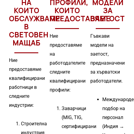
НА
ПРОФИЛИ,
МОДЕЛИ
КОИТО
КОИТО
ЗА
ОБСЛУЖВАМЕ
ПРЕДОСТАВЯМЕ
ЗАЕТОСТ
В
СВЕТОВЕН
Ние
Гъвкави
МАЩАБ
предоставяме
модели на
на
заетост,
Ние
работодателите
предназначени
предоставяме
следните
за хърватски
квалифицирани
квалифицирани
работодатели.
работници в
профили:
следните
Международе
индустрии:
Заварчици
подбор на
(MIG, TIG,
персонал
Строителна
сертифицирани
(Индия →
индустрия