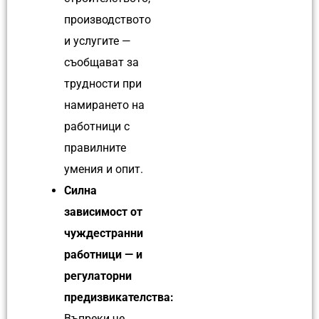
производството
и услугите —
съобщават за
трудности при
намирането на
работници с
правилните
умения и опит.
Силна
зависимост от
чуждестранни
работници — и
регулаторни
предизвикателства:
Въпреки че