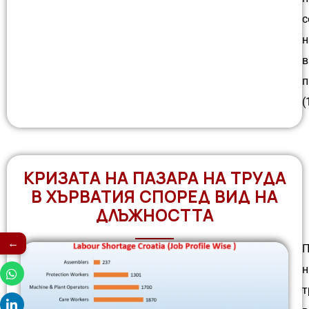
с
н
в
п
(
КРИЗАТА НА ПАЗАРА НА ТРУДА
В ХЪРВАТИЯ СПОРЕД ВИД НА
ДЛЪЖНОСТТА
←
П
н
т