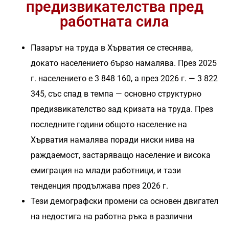
Индустрии, които
таланти
предизвикателства пред
Унгария
работната сила
обслужваме
Услуги по
България
заплатите
Пазарът на труда в Хърватия се стеснява,
докато населението бързо намалява. През 2025
Сърбия
Масово наемане
г. населението е 3 848 160, а през 2026 г. — 3 822
Хърватия
RPO решения
345, със спад в темпа — основно структурно
предизвикателство зад кризата на труда. През
Чехия
последните години общото население на
Малта
Хърватия намалява поради ниски нива на
раждаемост, застаряващо население и висока
емиграция на млади работници, и тази
тенденция продължава през 2026 г.
Тези демографски промени са основен двигател
на недостига на работна ръка в различни