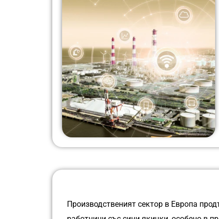
Производственият сектор в Европа прод
работници със сини якички, особено в п