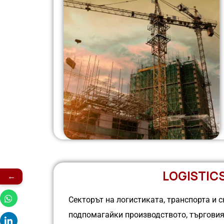
LOGISTIC
←
Секторът на логистиката, транспорта и с
подпомагайки производството, търговия