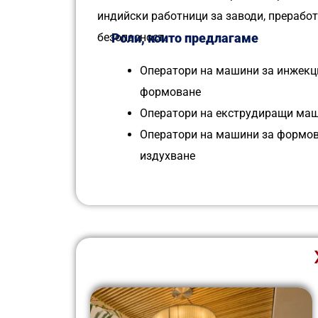
индийски работници за заводи, преработ
безопасност.
Роли, които предлагаме
Оператори на машини за инжекц
формоване
Оператори на екструдиращи ма
Оператори на машини за формов
издухване