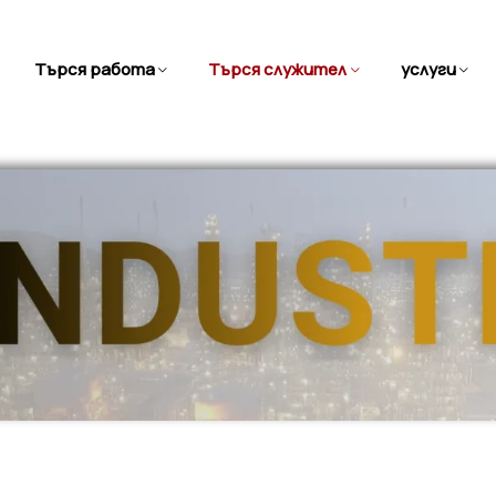
Търся работа
Търся служител
услуги