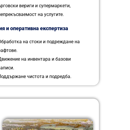
ърговски вериги и супермаркети,
непрекъсваемост на услугите.
я и оперативна експертиза
Обработка на стоки и подреждане на
рафтове.
Движение на инвентара и базови
записи.
Поддържане чистота и подредба.