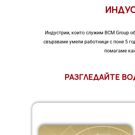
ИНДУС
Индустрии, които служим BCM͏ Group обх
свързваме у͏мели ͏ра͏ботници с поне 5 г
помагаме кан
РАЗГЛЕДАЙТЕ ВО