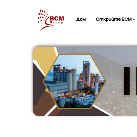
Дом
Открийте BCM