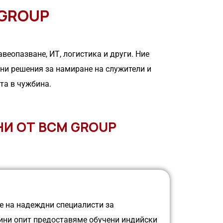
 GROUP
еопазване͏, ИТ, логис͏тика и други. Ние
гурни решения за намиране на служители и
а в чужби͏на.
НИ ОТ BCM GROUP
не на надеждни специалисти за
дини опит предоставяме обучени индийски