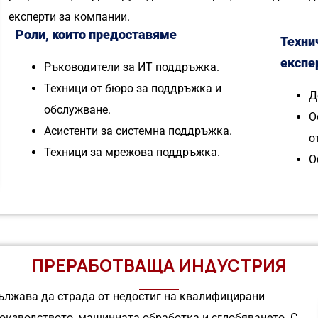
експерти за компании.
Роли, които предоставяме
Техни
експе
Ръководители за ИТ поддръжка.
Техници от бюро за поддръжка и
Д
обслужване.
О
Асистенти за системна поддръжка.
о
Техници за мрежова поддръжка.
О
ПРЕРАБОТВАЩА ИНДУСТРИЯ
ължава да страда от недостиг на квалифицирани
роизводството, машинната обработка и сглобяването. С