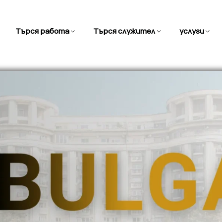
Търся работа
Търся служител
услуги