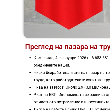
Преглед на пазара на тр
Към сряда, 4 февруари 2026 г., 6 688 58
обединените нации.
Ниска безработица и стегнат пазар на тр
труда, като работодателите изпитват тр
Нива на заетост: Около 2,9–3,0 милиона 
Ръст на БВП: Икономиката се развива ст
от частното потребление и инвестициите
Липса на работна сила: Над 30% от фирм