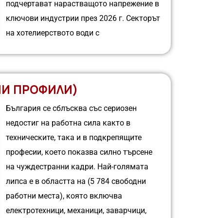
подчертават нарастващото напрежение в
ключови индустрии през 2026 г. Секторът
на хотелиерството води с
НИ ПРОФИЛИ)
България се сблъсква със сериозен
недостиг на работна сила както в
техническите, така и в подкрепящите
професии, което показва силно търсене
на чуждестранни кадри. Най-голямата
липса е в областта на (5 784 свободни
работни места), която включва
електротехници, механици, заварчици,