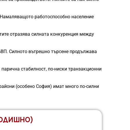
е. Намаляващото работоспособно население
латите отразява силната конкуренция между
 БВП. Силното вътрешно търсене продължава
а парична стабилност, по-ниски транзакционни
райони (особено София) имат много по-силни
ГОДИШНО)