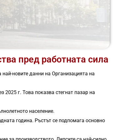
ства пред работната сила
на най-новите данни на Организацията на
з 2025 г. Това показва стегнат пазар на
ълнолетното население.
одната година. Ръстът се подпомага основно
ние за производството. Липсите са най-силно