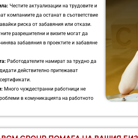
ила:
Честите актуализации на трудовите и
ат компаниите да останат в съответствие
авайки риска от забавяния или откази.
ните разрешителни и визите могат да
чинява забавяния в проектите и забавяне
та:
Работодателите намират за трудно да
дидати действително притежават
 сертификати.
и:
Много чуждестранни работници не
проблеми в комуникацията на работното