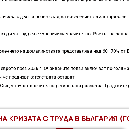
блъсква с дългосрочен спад на населението и застаряван
зходи за труд са се увеличили значително. Ръстът на зап
еблението на домакинствата представлява над 60–70% от
 еврото през 2026 г. Очакваните ползи включват по-голям
и че предизвикателствата остават.
 Съществуват значителни регионални различия. Градските 
НА КРИЗАТА С ТРУДА В БЪЛГАРИЯ (