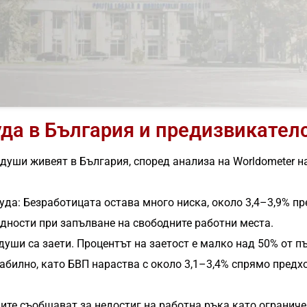
уда в България и предизвикател
1 души живеят в България, според анализа на Worldometer 
уда: Безработицата остава много ниска, около 3,4–3,9% пре
удности при запълване на свободните работни места.
души са заети. Процентът на заетост е малко над 50% от п
абилно, като БВП нараства с около 3,1–3,4% спрямо предх
.
ите съобщават за недостиг на работна ръка като ограниче